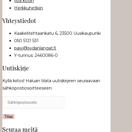
Iloa kotiin
Herkkuhetkiin
Yhteystiedot
Kaakelitehtaankatu 6, 23500 Uusikaupunki
050 5121 531
paivi@sydanlangat.fi
Y-tunnus: 2460086-0
Uutiskirje
Kyllä kiitos! Haluan tilata uutiskirjeen seuraavaan
sähköpostiosoitteeseen:
Seuraa meitä