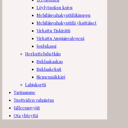
Löylytuoksu koivu
Mehiläisvahakynttiläkimppu
Mehiläisvahakynttilä yksittäiset
Virkattu Tiskirätti
Virkattu Ampiaisvalepesä
Joulukassi
Herkutteluhetkiin
Suklaakaakao
Suklaakeksit
Siemennäkkäri
Lahjakortti
Tarinamme
Tuotteiden valmistus
Jälleenmyyjät
Ota yhteyttä