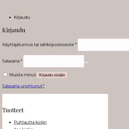
Kirjaudu
Kirjaudu
Vaaditaan
Käyttäjätunnus tai sähköpostiosoite
*
Vaaditaan
Salasana
*
Muista minut
Kirjaudu sisään
Salasana unohtunut?
Tuotteet
Puhtautta kotiin