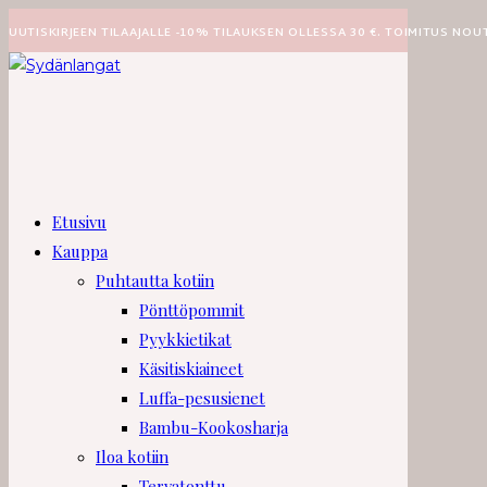
Siirry
UUTISKIRJEEN TILAAJALLE -10% TILAUKSEN OLLESSA 30 €. TOIMITUS NOU
suoraan
sisältöön
Etusivu
Kauppa
Puhtautta kotiin
Pönttöpommit
Pyykkietikat
Käsitiskiaineet
Luffa-pesusienet
Bambu-Kookosharja
Iloa kotiin
Tervatonttu