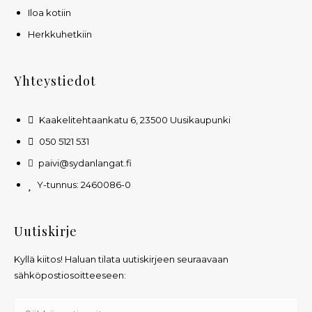
Iloa kotiin
Herkkuhetkiin
Yhteystiedot
Kaakelitehtaankatu 6, 23500 Uusikaupunki
050 5121 531
paivi@sydanlangat.fi
Y-tunnus: 2460086-0
Uutiskirje
Kyllä kiitos! Haluan tilata uutiskirjeen seuraavaan
sähköpostiosoitteeseen: