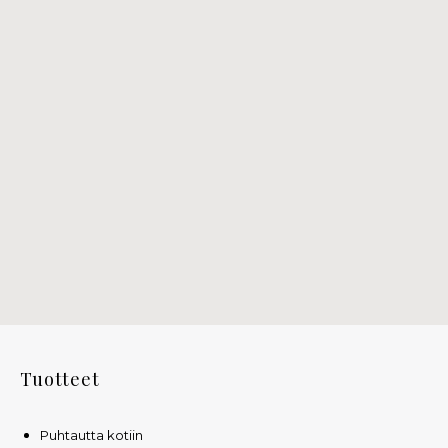
Tuotteet
Puhtautta kotiin