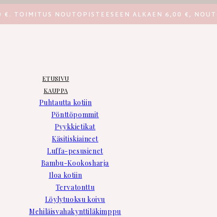
0 €. TOIMITUS NOUTOPISTEESEEN ALKAEN 6,00 €, NOUT
ETUSIVU
KAUPPA
Puhtautta kotiin
Pönttöpommit
Pyykkietikat
Käsitiskiaineet
Luffa-pesusienet
Bambu-Kookosharja
Iloa kotiin
Tervatonttu
Löylytuoksu koivu
Mehiläisvahakynttiläkimppu