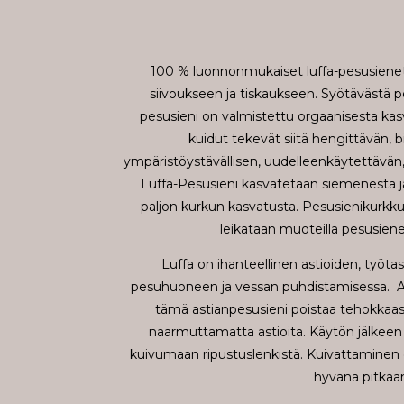
100 % luonnonmukaiset luffa-pesusienet
siivoukseen ja tiskaukseen. Syötävästä p
pesusieni on valmistettu orgaanisesta ka
kuidut tekevät siitä hengittävän, 
ympäristöystävällisen, uudelleenkäytettävä
Luffa-Pesusieni kasvatetaan siemenestä ja
paljon kurkun kasvatusta. Pesusienikurkku 
leikataan muoteilla pesusienen
Luffa on ihanteellinen astioiden, työta
pesuhuoneen ja vessan puhdistamisessa. Ai
tämä astianpesusieni poistaa tehokkaasti 
naarmuttamatta astioita. Käytön jälkeen
kuivumaan ripustuslenkistä. Kuivattaminen o
hyvänä pitkää