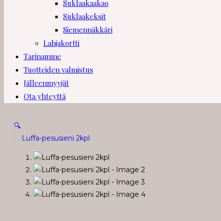
Suklaakaakao
Suklaakeksit
Siemennäkkäri
Lahjakortti
Tarinamme
Tuotteiden valmistus
Jälleenmyyjät
Ota yhteyttä
🔍