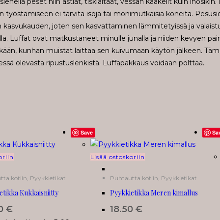
ellä peset niin astiat, tiskialtaat, vessan kaakelit kuin ihosikin
 työstämiseen ei tarvita isoja tai monimutkaisia koneita. Pesusi
 kasvukauden, joten sen kasvattaminen lämmitetyissä ja valaistu
lla. Luffat ovat matkustaneet minulle junalla ja niiden kevyen 
 pitkään, kunhan muistat laittaa sen kuivumaan käytön jälkeen. Täm
ssä olevasta ripustuslenkistä. Luffapakkaus voidaan polttaa.
Save
Sa
oriin
Lisää ostoskoriin
tta kotiin
,
Pyykkietikat
Puhtautta kotiin
,
Pyykkietikat
etikka Kukkaisniitty
Pyykkietikka Meren kimallus
50
€
18.50
€