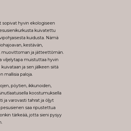
 sopivat hyvin ekologiseen
esusienikurkusta kuivatettu
svipohjaisesta kuidusta. Nämä
biohajoavan, kestävän,
n, muovittoman ja jätteettömän.
 viljelytapa muistuttaa hyvin
kuivataan ja sen jälkeen siitä
 mallisia paloja.
sojen, pöytien, ikkunoiden,
nutlaatuisella koostumuksella
ja varovasti tahrat ja öljyt
 pesusienen saa ripustettua
nkin tärkeää, jotta sieni pysyy
n.