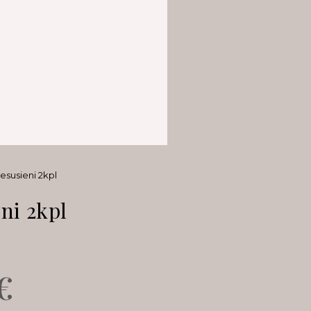
esusieni 2kpl
ni 2kpl
€