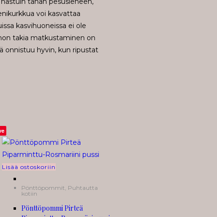
. Ihastuin tähän pesusieneen,
enikurkkua voi kasvattaa
issa kasvihuoneissa ei ole
painon takia matkustaminen on
ä onnistuu hyvin, kun ripustat
ve
Lisää ostoskoriin
Pönttöpommit
,
Puhtautta
kotiin
Pönttöpommi Pirteä