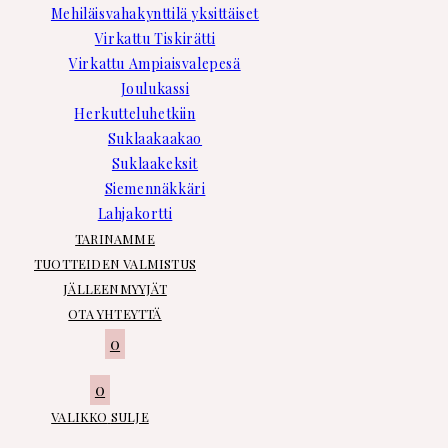
Mehiläisvahakynttilä yksittäiset
Virkattu Tiskirätti
Virkattu Ampiaisvalepesä
Joulukassi
Herkutteluhetkiin
Suklaakaakao
Suklaakeksit
Siemennäkkäri
Lahjakortti
TARINAMME
TUOTTEIDEN VALMISTUS
JÄLLEENMYYJÄT
OTA YHTEYTTÄ
0
0
VALIKKO
SULJE