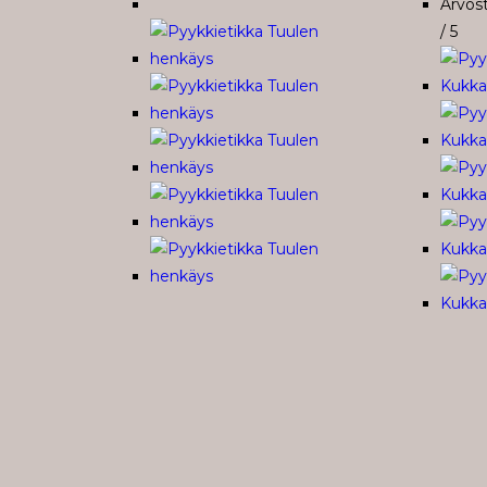
Arvos
/ 5