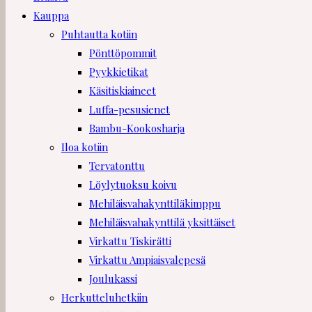
Kauppa
Puhtautta kotiin
Pönttöpommit
Pyykkietikat
Käsitiskiaineet
Luffa-pesusienet
Bambu-Kookosharja
Iloa kotiin
Tervatonttu
Löylytuoksu koivu
Mehiläisvahakynttiläkimppu
Mehiläisvahakynttilä yksittäiset
Virkattu Tiskirätti
Virkattu Ampiaisvalepesä
Joulukassi
Herkutteluhetkiin