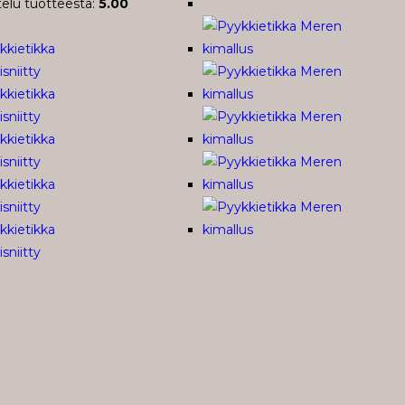
telu tuotteesta:
5.00