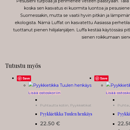
Pesusieni turpoaa ja pehmenee veteen päästyään. Tällä sien
koska sen kasvatus ei kuormita luontoa ja pesusienen
Suomessakin, mutta se vaatii hyvin pitkän ja lämpimän
ekologista. Nämä Luffat on kasvatettu Aasiassa perhetila
tuottanut pienen hiilijalanjäljen. Luffa kestää käytössäsi
sienen roikkumaan siene
Tutustu myös
Save
Save
Lisää ostoskoriin
Lisää ostosk
Puhtautta kotiin
,
Pyykkietikat
Puhtau
Pyykkietikka Tuulen henkäys
Pyykki
22.50
€
22.