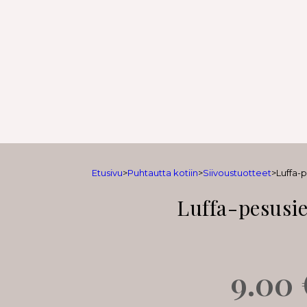
Etusivu
>
Puhtautta kotiin
>
Siivoustuotteet
>
Luffa-p
Luffa-pesusie
9.00