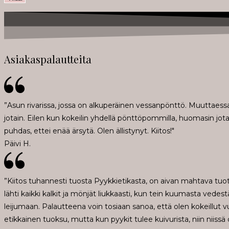
Asiakaspalautteita
”Asun rivarissa, jossa on alkuperäinen vessanpönttö. Muuttaessani
jotain. Eilen kun kokeilin yhdellä pönttöpommilla, huomasin jo
puhdas, ettei enää ärsytä. Olen ällistynyt. Kiitos!"
Päivi H.
”Kiitos tuhannesti tuosta Pyykkietikasta, on aivan mahtava tu
lähti kaikki kalkit ja mönjät liukkaasti, kun tein kuumasta vedes
leijumaan. Palautteena voin tosiaan sanoa, että olen kokeillut vuo
etikkainen tuoksu, mutta kun pyykit tulee kuivurista, niin niissä o