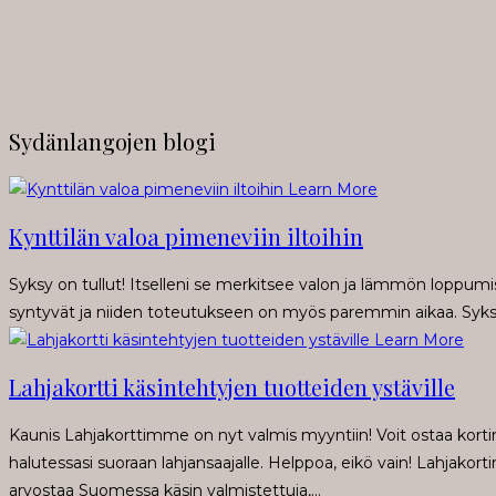
Sydänlangojen blogi
Learn More
Kynttilän valoa pimeneviin iltoihin
Syksy on tullut! Itselleni se merkitsee valon ja lämmön loppumi
syntyvät ja niiden toteutukseen on myös paremmin aikaa. Syksyllä
Learn More
Lahjakortti käsintehtyjen tuotteiden ystäville
Kaunis Lahjakorttimme on nyt valmis myyntiin! Voit ostaa ko
halutessasi suoraan lahjansaajalle. Helppoa, eikö vain! Lahjakor
arvostaa Suomessa käsin valmistettuja,…