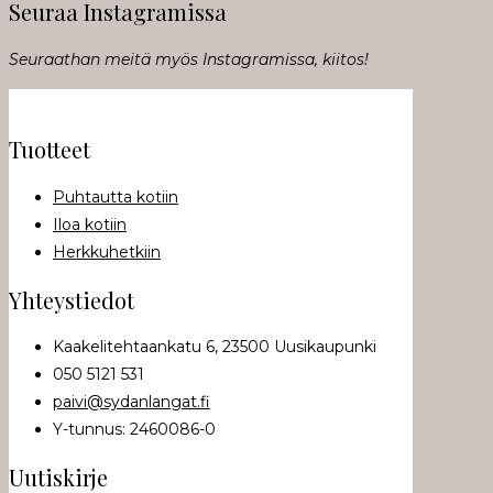
Seuraa Instagramissa
Seuraathan meitä myös Instagramissa, kiitos!
Tuotteet
Puhtautta kotiin
Iloa kotiin
Herkkuhetkiin
Yhteystiedot
Kaakelitehtaankatu 6, 23500 Uusikaupunki
050 5121 531
paivi@sydanlangat.fi
Y-tunnus: 2460086-0
Uutiskirje