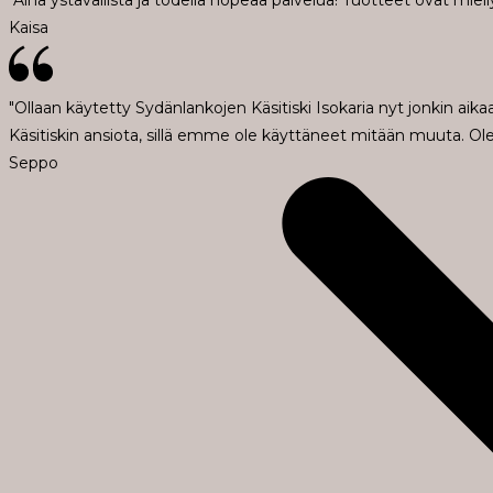
"Aina ystävällistä ja todella nopeaa palvelua! Tuotteet ovat miell
Kaisa
"Ollaan käytetty Sydänlankojen Käsitiski Isokaria nyt jonkin aik
Käsitiskin ansiota, sillä emme ole käyttäneet mitään muuta. Ol
Seppo