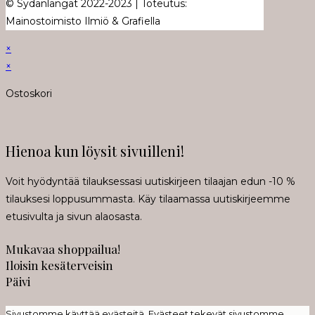
© Sydänlangat 2022-2023 | Toteutus:
Mainostoimisto Ilmiö & Grafiella
×
×
Ostoskori
Hienoa kun löysit sivuilleni!
Voit hyödyntää tilauksessasi uutiskirjeen tilaajan edun -10 %
tilauksesi loppusummasta. Käy tilaamassa uutiskirjeemme
etusivulta ja sivun alaosasta.
Mukavaa shoppailua!
Iloisin kesäterveisin
Päivi
Sivustomme käyttää evästeitä. Evästeet tekevät sivustomme