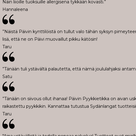
Näin liioille tuoksuille allergisena tykkään kovasti.”
Hannaleena
”Näistä Päivin kynttilöistä on tullut valo tähän syksyn pimeyteen
lisä, että ne on Päivi muovaillut pikku kätösin!
Taru
”Tänään tuli ystävältä palautetta, että nämä joululahjaksi antaman
Satu
”Tänään on siivous ollut ihanaa! Päivin Pyykkietikka on aivan usko
raikastettu pyykkikin. Kannattaa tutustua Sydänlangat tuotteisii
Taru