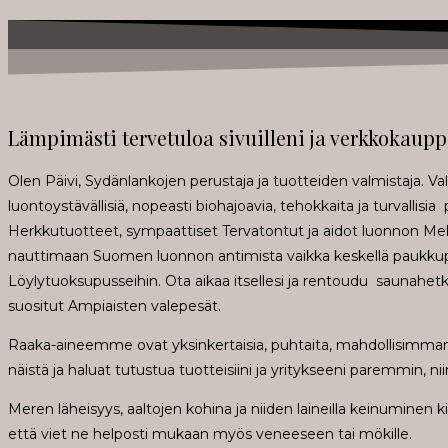
Lämpimästi tervetuloa sivuilleni ja verkkokaup
Olen Päivi, Sydänlankojen perustaja ja tuotteiden valmistaja. V
luontoystävällisiä, nopeasti biohajoavia, tehokkaita ja turvallisi
Herkkutuotteet, sympaattiset Tervatontut ja aidot luonnon Mehilä
nauttimaan Suomen luonnon antimista vaikka keskellä paukkupak
Löylytuoksupusseihin. Ota aikaa itsellesi ja rentoudu saunahetke
suositut Ampiaisten valepesät.
Raaka-aineemme ovat yksinkertaisia, puhtaita, mahdollisimman lu
näistä ja haluat tutustua tuotteisiini ja yritykseeni paremmin, n
Meren läheisyys, aaltojen kohina ja niiden laineilla keinumine
että viet ne helposti mukaan myös veneeseen tai mökille.