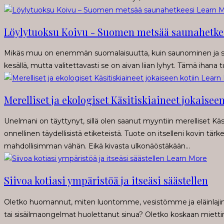
Learn 
Löylytuoksu Koivu - Suomen metsää saunahetke
Mikäs muu on enemmän suomalaisuutta, kuin saunominen ja sie
kesällä, mutta valitettavasti se on aivan liian lyhyt. Tämä ihana
Learn
Merelliset ja ekologiset Käsitiskiaineet jokaiseen
Unelmani on täyttynyt, sillä olen saanut myyntiin merelliset Käs
onnellinen täydellisistä etiketeistä. Tuote on itselleni kovin tärke
mahdollisimman vähän. Eikä kivasta ulkonäöstäkään…
Learn More
Siivoa kotiasi ympäristöä ja itseäsi säästellen
Oletko huomannut, miten luontomme, vesistömme ja eläinla
tai sisäilmaongelmat huolettanut sinua? Oletko koskaan miettinyt,