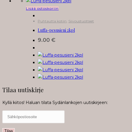
Lisää ostoskoriin
Puhtautta kotiin
,
Siivoustuotteet
Luffa-pesusieni 2kpl
9.00
€
Tilaa uutiskirje
Kyllä kiitos! Haluan tilata Sydänlankojen uutiskirjeen: