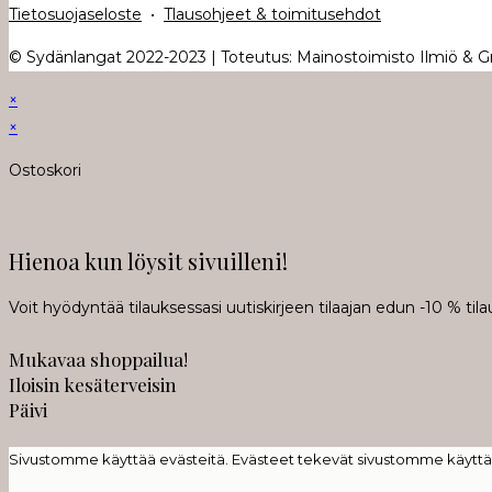
Tietosuojaseloste
•
Tlausohjeet & toimitusehdot
© Sydänlangat 2022-2023 | Toteutus: Mainostoimisto Ilmiö & Gra
×
×
Ostoskori
Hienoa kun löysit sivuilleni!
Voit hyödyntää tilauksessasi uutiskirjeen tilaajan edun -10 % t
Mukavaa shoppailua!
Iloisin kesäterveisin
Päivi
Sivustomme käyttää evästeitä. Evästeet tekevät sivustomme käyttäm