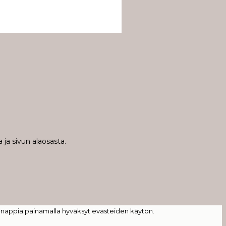
 ja sivun alaosasta.
-nappia painamalla hyväksyt evästeiden käytön.