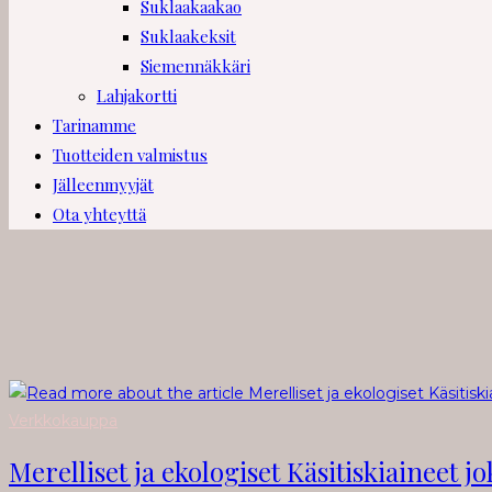
Suklaakaakao
Suklaakeksit
Siemennäkkäri
Lahjakortti
Tarinamme
Tuotteiden valmistus
Jälleenmyyjät
Ota yhteyttä
Verkkokauppa
Merelliset ja ekologiset Käsitiskiaineet jo