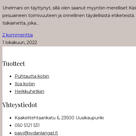
Unelmani on täyttynyt, sillä olen saanut myyntiin merelliset Käsi
pesuaineen toimivuuteen ja onnellinen täydellisistä etiketeistä. Tu
tiskiainetta, joka…
2 kommenttia
1 lokakuun, 2022
Tuotteet
Puhtautta kotiin
Iloa kotiin
Herkkuhetkiin
Yhteystiedot
Kaakelitehtaankatu 6, 23500 Uusikaupunki
050 5121 531
paivi@sydanlangat.fi