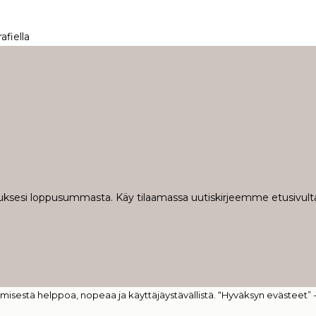
fiella
ilauksesi loppusummasta. Käy tilaamassa uutiskirjeemme etusivulta
isestä helppoa, nopeaa ja käyttäjäystävällistä. “Hyväksyn evästeet” 