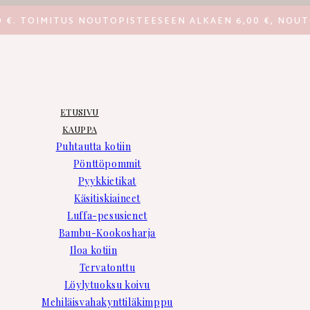
0 €. TOIMITUS NOUTOPISTEESEEN ALKAEN 6,00 €, NOUT
ETUSIVU
KAUPPA
Puhtautta kotiin
Pönttöpommit
Pyykkietikat
Käsitiskiaineet
Luffa-pesusienet
Bambu-Kookosharja
Iloa kotiin
Tervatonttu
Löylytuoksu koivu
Mehiläisvahakynttiläkimppu