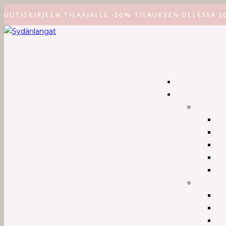
Siirry
UUTISKIRJEEN TILAAJALLE -10% TILAUKSEN OLLESSA 3
suoraan
sisältöön