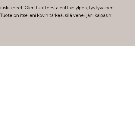
tiskiaineet! Olen tuotteesta erittäin ylpeä, tyytyväinen
ote on itselleni kovin tärkeä, sillä veneilijäni kaipasin