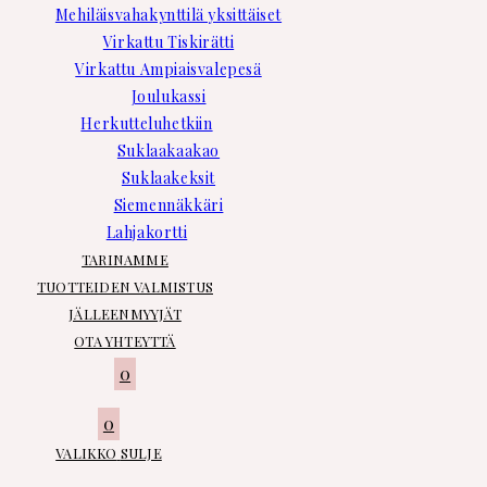
Mehiläisvahakynttilä yksittäiset
Virkattu Tiskirätti
Virkattu Ampiaisvalepesä
Joulukassi
Herkutteluhetkiin
Suklaakaakao
Suklaakeksit
Siemennäkkäri
Lahjakortti
TARINAMME
TUOTTEIDEN VALMISTUS
JÄLLEENMYYJÄT
OTA YHTEYTTÄ
0
0
VALIKKO
SULJE