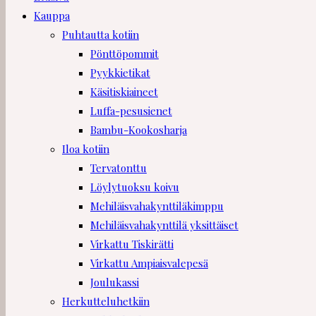
Kauppa
Puhtautta kotiin
Pönttöpommit
Pyykkietikat
Käsitiskiaineet
Luffa-pesusienet
Bambu-Kookosharja
Iloa kotiin
Tervatonttu
Löylytuoksu koivu
Mehiläisvahakynttiläkimppu
Mehiläisvahakynttilä yksittäiset
Virkattu Tiskirätti
Virkattu Ampiaisvalepesä
Joulukassi
Herkutteluhetkiin