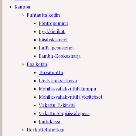
Kauppa
Puhtautta kotiin
Pönttöpommit
Pyykkietikat
Käsitiskiaineet
Luffa-pesusienet
Bambu-Kookosharja
Iloa kotiin
Tervatonttu
Löylytuoksu koivu
Mehiläisvahakynttiläkimppu
Mehiläisvahakynttilä yksittäiset
Virkattu Tiskirätti
Virkattu Ampiaisvalepesä
Joulukassi
Herkutteluhetkiin