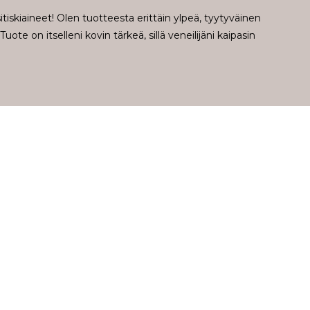
tiskiaineet! Olen tuotteesta erittäin ylpeä, tyytyväinen
ote on itselleni kovin tärkeä, sillä veneilijäni kaipasin