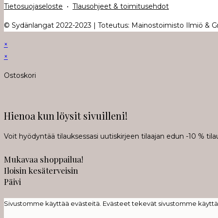
Tietosuojaseloste
•
Tlausohjeet & toimitusehdot
© Sydänlangat 2022-2023 | Toteutus: Mainostoimisto Ilmiö & Gra
×
×
Ostoskori
Hienoa kun löysit sivuilleni!
Voit hyödyntää tilauksessasi uutiskirjeen tilaajan edun -10 % t
Mukavaa shoppailua!
Iloisin kesäterveisin
Päivi
Sivustomme käyttää evästeitä. Evästeet tekevät sivustomme käyttäm