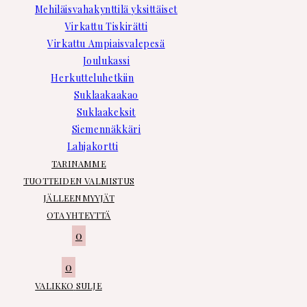
Mehiläisvahakynttilä yksittäiset
Virkattu Tiskirätti
Virkattu Ampiaisvalepesä
Joulukassi
Herkutteluhetkiin
Suklaakaakao
Suklaakeksit
Siemennäkkäri
Lahjakortti
TARINAMME
TUOTTEIDEN VALMISTUS
JÄLLEENMYYJÄT
OTA YHTEYTTÄ
0
0
VALIKKO
SULJE