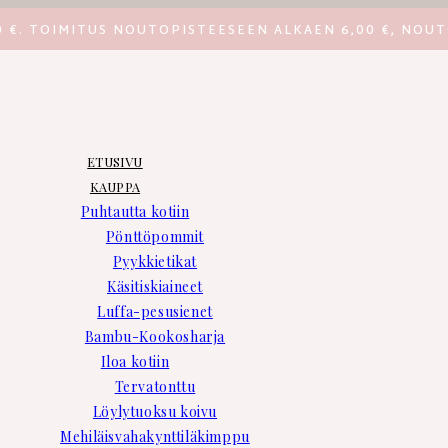
0 €. TOIMITUS NOUTOPISTEESEEN ALKAEN 6,00 €, NOUT
ETUSIVU
KAUPPA
Puhtautta kotiin
Pönttöpommit
Pyykkietikat
Käsitiskiaineet
Luffa-pesusienet
Bambu-Kookosharja
Iloa kotiin
Tervatonttu
Löylytuoksu koivu
Mehiläisvahakynttiläkimppu