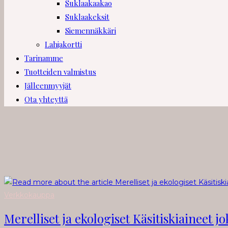
Suklaakaakao
Suklaakeksit
Siemennäkkäri
Lahjakortti
Tarinamme
Tuotteiden valmistus
Jälleenmyyjät
Ota yhteyttä
Verkkokauppa
Merelliset ja ekologiset Käsitiskiaineet jo