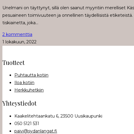
Unelmani on täyttynyt, sillä olen saanut myyntiin merelliset Käsi
pesuaineen toimivuuteen ja onnellinen täydellisistä etiketeistä. Tu
tiskiainetta, joka…
2 kommenttia
1 lokakuun, 2022
Tuotteet
Puhtautta kotiin
Iloa kotiin
Herkkuhetkiin
Yhteystiedot
Kaakelitehtaankatu 6, 23500 Uusikaupunki
050 5121 531
paivi@sydanlangat.fi