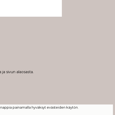
 ja sivun alaosasta.
-nappia painamalla hyväksyt evästeiden käytön.