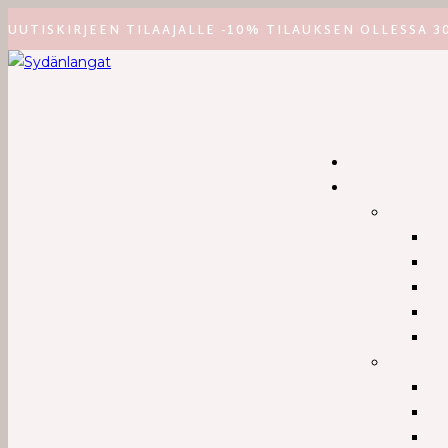
Siirry
UUTISKIRJEEN TILAAJALLE -10% TILAUKSEN OLLESSA 3
suoraan
sisältöön