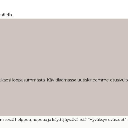
fiella
ilauksesi loppusummasta. Käy tilaamassa uutiskirjeemme etusivulta
isestä helppoa, nopeaa ja käyttäjäystävällistä. “Hyväksyn evästeet” 