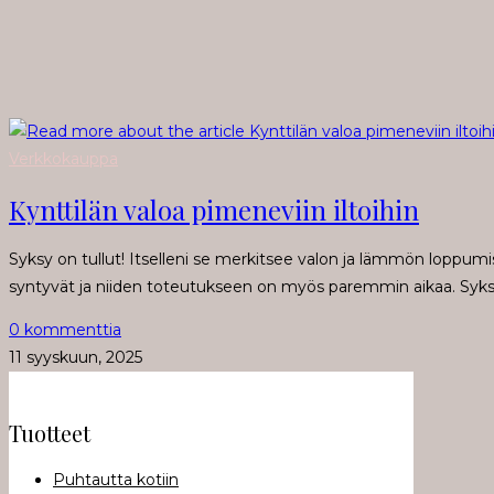
Verkkokauppa
Kynttilän valoa pimeneviin iltoihin
Syksy on tullut! Itselleni se merkitsee valon ja lämmön loppumi
syntyvät ja niiden toteutukseen on myös paremmin aikaa. Syks
0 kommenttia
11 syyskuun, 2025
Tuotteet
Puhtautta kotiin