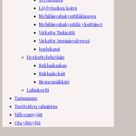
Löylytuoksu koivu
Mehiläisvahakynttiläkimppu
Mehiläisvahakynttilä yksittäiset
Virkattu Tiskirätti
Virkattu Ampiaisvalepesä
Joulukassi
Herkutteluhetkiin
Suklaakaakao
Suklaakeksit
Siemennäkkäri
Lahjakortti
Tarinamme
Tuotteiden valmistus
Jälleenmyyjät
Ota yhteyttä