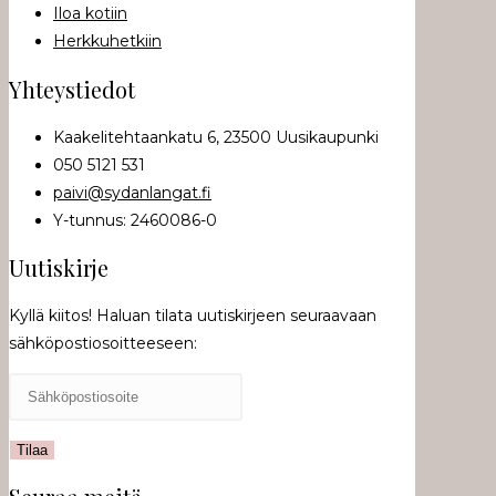
Iloa kotiin
Herkkuhetkiin
Yhteystiedot
Kaakelitehtaankatu 6, 23500 Uusikaupunki
050 5121 531
paivi@sydanlangat.fi
Y-tunnus: 2460086-0
Uutiskirje
Kyllä kiitos! Haluan tilata uutiskirjeen seuraavaan
sähköpostiosoitteeseen: