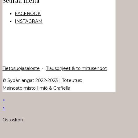
Seuraa meitä
FACEBOOK
INSTAGRAM
Tietosuojaseloste
•
Tlausohjeet & toimitusehdot
© Sydänlangat 2022-2023 | Toteutus:
Mainostoimisto Ilmiö & Grafiella
×
×
Ostoskori