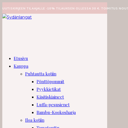
Siirry
UUTISKIRJEEN TILAAJALLE -10% TILAUKSEN OLLESSA 30 €. TOIMITUS NOU
suoraan
sisältöön
Etusivu
Kauppa
Puhtautta kotiin
Pönttöpommit
Pyykkietikat
Käsitiskiaineet
Luffa-pesusienet
Bambu-Kookosharja
Iloa kotiin
Tervatonttu