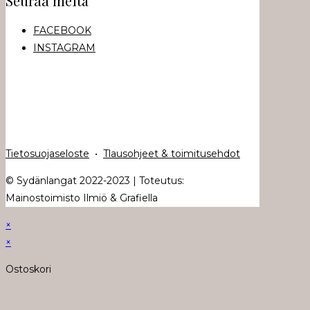
Seuraa meitä
FACEBOOK
INSTAGRAM
Tietosuojaseloste
•
Tlausohjeet & toimitusehdot
© Sydänlangat 2022-2023 | Toteutus:
Mainostoimisto Ilmiö & Grafiella
×
×
Ostoskori