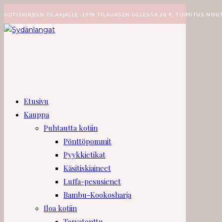
Siirry
UUTISKIRJEEN TILAAJALLE -10% TILAUKSEN OLLESSA 30 €. TOIMITUS NOU
suoraan
sisältöön
Etusivu
Kauppa
Puhtautta kotiin
Pönttöpommit
Pyykkietikat
Käsitiskiaineet
Luffa-pesusienet
Bambu-Kookosharja
Iloa kotiin
Tervatonttu