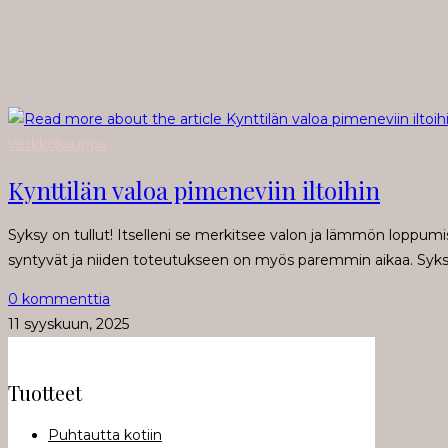
Verkkokauppa
Kynttilän valoa pimeneviin iltoihin
Syksy on tullut! Itselleni se merkitsee valon ja lämmön loppumi
syntyvät ja niiden toteutukseen on myös paremmin aikaa. Syks
0 kommenttia
11 syyskuun, 2025
Tuotteet
Puhtautta kotiin