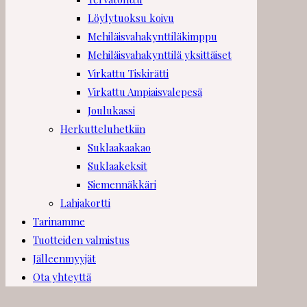
Löylytuoksu koivu
Mehiläisvahakynttiläkimppu
Mehiläisvahakynttilä yksittäiset
Virkattu Tiskirätti
Virkattu Ampiaisvalepesä
Joulukassi
Herkutteluhetkiin
Suklaakaakao
Suklaakeksit
Siemennäkkäri
Lahjakortti
Tarinamme
Tuotteiden valmistus
Jälleenmyyjät
Ota yhteyttä