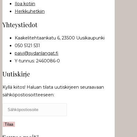
Iloa kotiin
Herkkuhetkiin
Yhteystiedot
Kaakelitehtaankatu 6, 23500 Uusikaupunki
050 5121 531
paivi@sydanlangat.fi
Y-tunnus: 2460086-0
Uutiskirje
Kyllä kiitos! Haluan tilata uutiskirjeen seuraavaan
sähköpostiosoitteeseen: