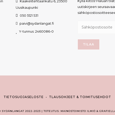
Kyllä kiitos! Haluan tila
in
Kaakelitehtaankatu 6, 23500
uutiskirjeen seuraavaa
Uusikaupunki
sähköpostiosoitteese
050 5121 531
n
paivi@sydanlangat.fi
Y-tunnus: 2460086-0
TIETOSUOJASELOSTE
•
TLAUSOHJEET & TOIMITUSEHDOT
© SYDÄNLANGAT 2022-2023 | TOTEUTUS: MAINOSTOIMISTO ILMIÖ & GRAFIELL