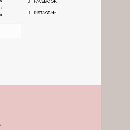
ta
FACEBOOK
n
INSTAGRAM
en:
A