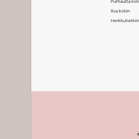
Puhtautta koti
Iloa kotiin
Herkkuhetkii