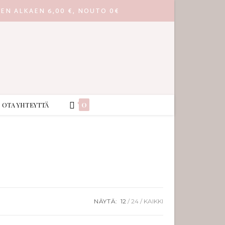
EEN ALKAEN 6,00 €, NOUTO 0€
0
OTA YHTEYTTÄ
NÄYTÄ:
12
24
KAIKKI