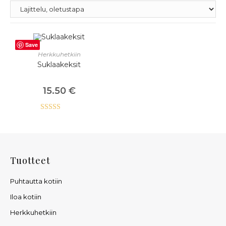
Save
LISÄÄ OSTOSKORIIN
Herkkuhetkiin
Suklaakeksit
15.50
€
Arvostelu
tuotteesta:
5.00
/ 5
Tuotteet
Puhtautta kotiin
Iloa kotiin
Herkkuhetkiin