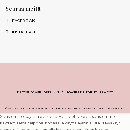
Seuraa meitä
FACEBOOK
INSTAGRAM
TIETOSUOJASELOSTE
•
TLAUSOHJEET & TOIMITUSEHDOT
© SYDÄNLANGAT 2022-2023 | TOTEUTUS: MAINOSTOIMISTO ILMIÖ & GRAFIELLA
Sivustomme käyttää evästeitä. Evästeet tekevät sivustomme
käyttämisestä helppoa, nopeaa ja käyttäjäystävällistä. “Hyväksyn
evästeet” -nappia painamalla hyväksyt evästeiden käytön.