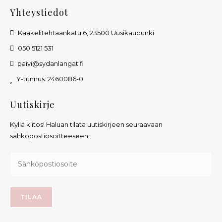
Yhteystiedot
Kaakelitehtaankatu 6, 23500 Uusikaupunki
050 5121 531
paivi@sydanlangat.fi
Y-tunnus: 2460086-0
Uutiskirje
Kyllä kiitos! Haluan tilata uutiskirjeen seuraavaan
sähköpostiosoitteeseen: