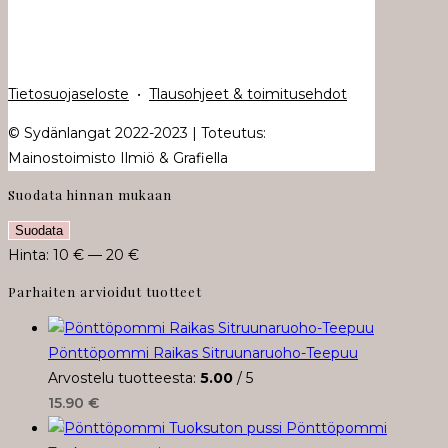
Tietosuojaseloste
•
Tlausohjeet & toimitusehdot
© Sydänlangat 2022-2023 | Toteutus:
Mainostoimisto Ilmiö & Grafiella
Suodata hinnan mukaan
Minimihinta
Maksimihinta
Suodata
Hinta:
10 €
—
20 €
Parhaiten arvioidut tuotteet
Pönttöpommi Raikas Sitruunaruoho-Teepuu
Arvostelu tuotteesta:
5.00
/ 5
15.90
€
Pönttöpommi