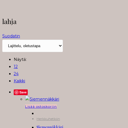
lahja
Suodatin
Näytä:
12
24
Kaikki
Save
Lisää ostoskoriin
Herkkuhetkiin
Siemennäkkäri