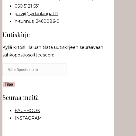
050 5121 531
paivi@sydanlangat.fi
Y-tunnus: 2460086-0
Uutiskirje
Kyllä kiitos! Haluan tilata uutiskirjeen seuraavaan
sähköpostiosoitteeseen:
Seuraa meitä
FACEBOOK
INSTAGRAM