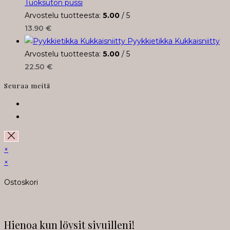
Tuoksuton pussi
Arvostelu tuotteesta:
5.00
/ 5
13.90
€
Pyykkietikka Kukkaisniitty
Arvostelu tuotteesta:
5.00
/ 5
22.50
€
Seuraa meitä
Opens
in
Opens
a
in
new
a
×
tab
new
×
tab
Ostoskori
Hienoa kun löysit sivuilleni!