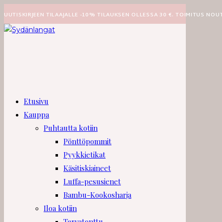
Siirry
UUTISKIRJEEN TILAAJALLE -10% TILAUKSEN OLLESSA 30 €. TOIMITUS NOU
suoraan
sisältöön
Etusivu
Kauppa
Puhtautta kotiin
Pönttöpommit
Pyykkietikat
Käsitiskiaineet
Luffa-pesusienet
Bambu-Kookosharja
Iloa kotiin
Tervatonttu