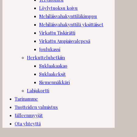
Löylytuoksu koivu
Mehiläisvahakynttiläkimppu
Mehiläisvahakynttilä yksittäiset
Virkattu Tiskirätti
Virkattu Ampiaisvalepesä
Joulukassi
Herkutteluhetkiin
Suklaakaakao
Suklaakeksit
Siemennäkkäri
Lahjakortti
Tarinamme
Tuotteiden valmistus
Jälleenmyyjät
Ota yhteyttä