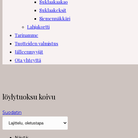
Suklaakaakao
Suklaakeksit
Siemennäkkäri
Lahjakortti
Tarinamme
Tuotteiden valmistus
Jälleenmyyjät
Ota yhteyttä
löylytuoksu koivu
Suodatin
Näytä: