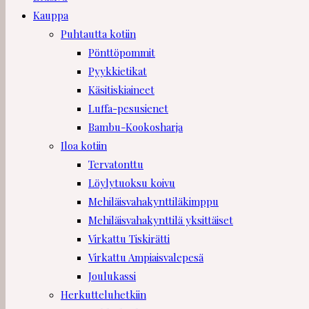
Kauppa
Puhtautta kotiin
Pönttöpommit
Pyykkietikat
Käsitiskiaineet
Luffa-pesusienet
Bambu-Kookosharja
Iloa kotiin
Tervatonttu
Löylytuoksu koivu
Mehiläisvahakynttiläkimppu
Mehiläisvahakynttilä yksittäiset
Virkattu Tiskirätti
Virkattu Ampiaisvalepesä
Joulukassi
Herkutteluhetkiin