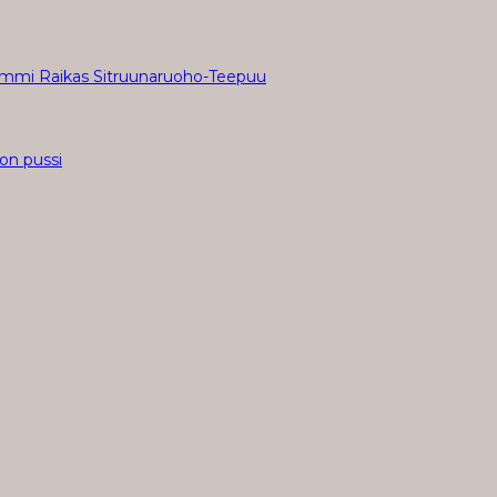
mmi Raikas Sitruunaruoho-Teepuu
n pussi