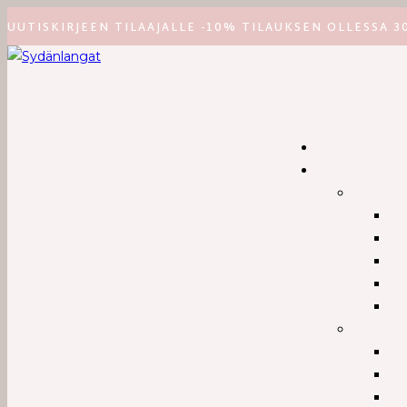
Siirry
UUTISKIRJEEN TILAAJALLE -10% TILAUKSEN OLLESSA 3
suoraan
sisältöön