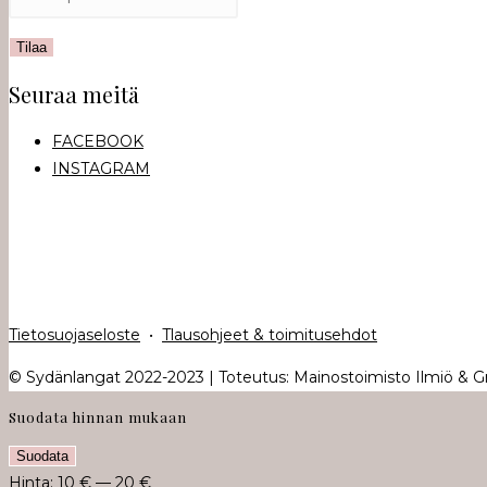
Seuraa meitä
FACEBOOK
INSTAGRAM
Tietosuojaseloste
•
Tlausohjeet & toimitusehdot
© Sydänlangat 2022-2023 | Toteutus: Mainostoimisto Ilmiö & Gra
Suodata hinnan mukaan
Minimihinta
Maksimihinta
Suodata
Hinta:
10 €
—
20 €