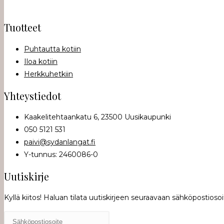
Tuotteet
Puhtautta kotiin
Iloa kotiin
Herkkuhetkiin
Yhteystiedot
Kaakelitehtaankatu 6, 23500 Uusikaupunki
050 5121 531
paivi@sydanlangat.fi
Y-tunnus: 2460086-0
Uutiskirje
Kyllä kiitos! Haluan tilata uutiskirjeen seuraavaan sähköpostioso