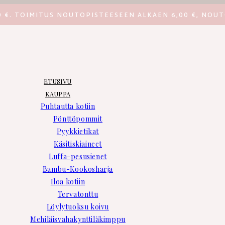
0 €. TOIMITUS NOUTOPISTEESEEN ALKAEN 6,00 €, NOUT
ETUSIVU
KAUPPA
Puhtautta kotiin
Pönttöpommit
Pyykkietikat
Käsitiskiaineet
Luffa-pesusienet
Bambu-Kookosharja
Iloa kotiin
Tervatonttu
Löylytuoksu koivu
Mehiläisvahakynttiläkimppu