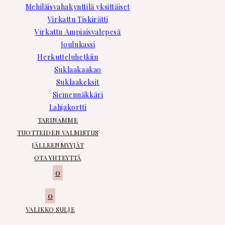
Mehiläisvahakynttilä yksittäiset
Virkattu Tiskirätti
Virkattu Ampiaisvalepesä
Joulukassi
Herkutteluhetkiin
Suklaakaakao
Suklaakeksit
Siemennäkkäri
Lahjakortti
TARINAMME
TUOTTEIDEN VALMISTUS
JÄLLEENMYYJÄT
OTA YHTEYTTÄ
0
0
VALIKKO
SULJE