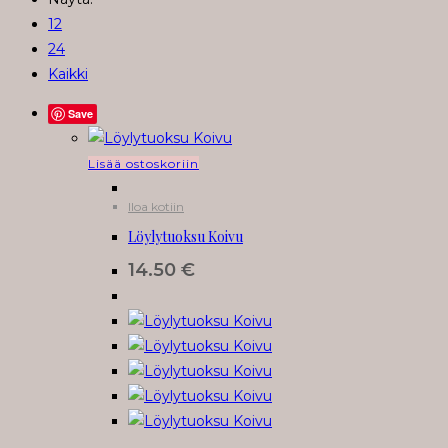
12
24
Kaikki
Save
Lisää ostoskoriin
Iloa kotiin
Löylytuoksu Koivu
14.50
€