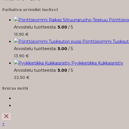
Parhaiten arvioidut tuotteet
Pönttöpo
Arvostelu tuotteesta:
5.00
/ 5
15.90
€
Pönttöpommi Tuoksuto
Arvostelu tuotteesta:
5.00
/ 5
13.90
€
Pyykkietikka Kukkaisniitty
Arvostelu tuotteesta:
5.00
/ 5
22.50
€
Seuraa meitä
Opens
in
Opens
a
in
new
a
×
tab
new