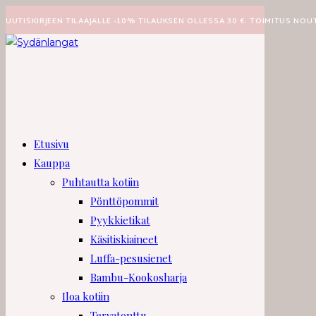
Siirry
UUTISKIRJEEN TILAAJALLE -10% TILAUKSEN OLLESSA 30 €. TOIMITUS NOU
suoraan
sisältöön
Etusivu
Kauppa
Puhtautta kotiin
Pönttöpommit
Pyykkietikat
Käsitiskiaineet
Luffa-pesusienet
Bambu-Kookosharja
Iloa kotiin
Tervatonttu