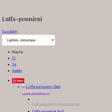
Luffa-pesusieni
Suodatin
Näytä:
12
24
Kaikki
Save
Lisää ostoskoriin
Puhtautta kotiin
,
Siivoustuotteet
Luffa-pesusieni 2kpl