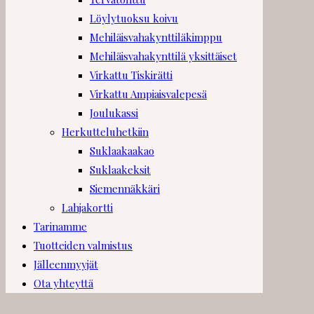
Löylytuoksu koivu
Mehiläisvahakynttiläkimppu
Mehiläisvahakynttilä yksittäiset
Virkattu Tiskirätti
Virkattu Ampiaisvalepesä
Joulukassi
Herkutteluhetkiin
Suklaakaakao
Suklaakeksit
Siemennäkkäri
Lahjakortti
Tarinamme
Tuotteiden valmistus
Jälleenmyyjät
Ota yhteyttä