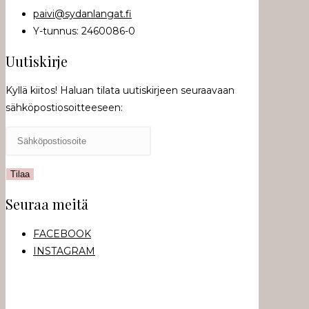
paivi@sydanlangat.fi
Y-tunnus: 2460086-0
Uutiskirje
Kyllä kiitos! Haluan tilata uutiskirjeen seuraavaan
sähköpostiosoitteeseen:
Seuraa meitä
FACEBOOK
INSTAGRAM