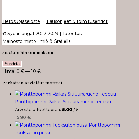
Tietosuojaseloste
•
Tlausohjeet & toimitusehdot
© Sydänlangat 2022-2023 | Toteutus:
Mainostoimisto Ilmiö & Grafiella
Suodata hinnan mukaan
Minimihinta
Maksimihinta
Suodata
Hinta:
0 €
—
10 €
Parhaiten arvioidut tuotteet
Pönttöpommi Raikas Sitruunaruoho-Teepuu
Arvostelu tuotteesta:
5.00
/ 5
15.90
€
Pönttöpommi
Tuoksuton pussi