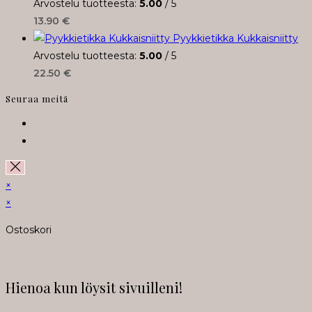
Arvostelu tuotteesta:
5.00
/ 5
13.90
€
Pyykkietikka Kukkaisniitty
Arvostelu tuotteesta:
5.00
/ 5
22.50
€
Seuraa meitä
Opens
in
Opens
a
in
new
a
×
tab
new
×
tab
Ostoskori
Hienoa kun löysit sivuilleni!