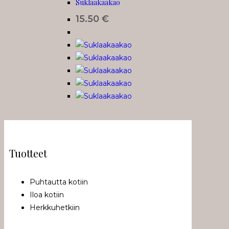
Suklaakaakao
15.50
€
Tuotteet
Puhtautta kotiin
Iloa kotiin
Herkkuhetkiin