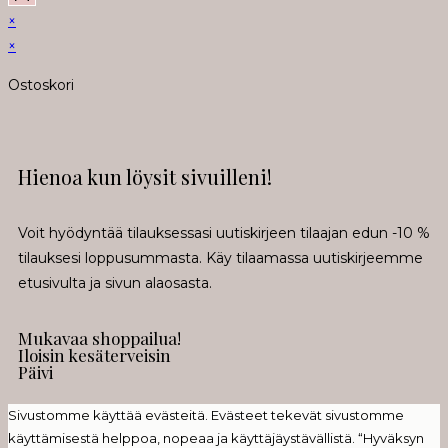
×
×
Ostoskori
Hienoa kun löysit sivuilleni!
Voit hyödyntää tilauksessasi uutiskirjeen tilaajan edun -10 %
tilauksesi loppusummasta. Käy tilaamassa uutiskirjeemme
etusivulta ja sivun alaosasta.
Mukavaa shoppailua!
Iloisin kesäterveisin
Päivi
Sivustomme käyttää evästeitä. Evästeet tekevät sivustomme
käyttämisestä helppoa, nopeaa ja käyttäjäystävällistä. “Hyväksyn