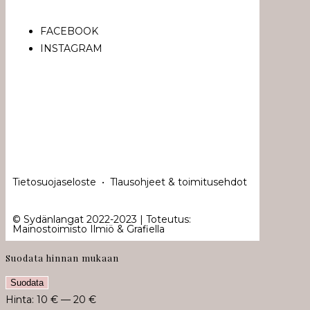
FACEBOOK
INSTAGRAM
Tietosuojaseloste
•
Tlausohjeet & toimitusehdot
© Sydänlangat 2022-2023 | Toteutus:
Mainostoimisto Ilmiö & Grafiella
Suodata hinnan mukaan
Suodata
Hinta:
10 €
—
20 €