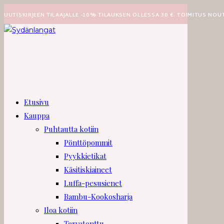
UUTISKIRJEEN TILAAJALLE -10% TILAUKSEN OLLESSA 30 €. TOIMITUS NOU
Etusivu
Kauppa
Puhtautta kotiin
Pönttöpommit
Pyykkietikat
Käsitiskiaineet
Luffa-pesusienet
Bambu-Kookosharja
Iloa kotiin
Tervatonttu