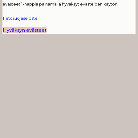
evästeet” -nappia painamalla hyväksyt evästeiden käytön.
Tietosuojaseloste
Hyväksyn evästeet