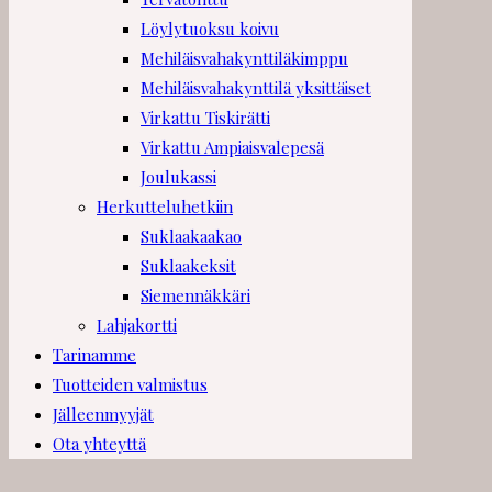
Löylytuoksu koivu
Mehiläisvahakynttiläkimppu
Mehiläisvahakynttilä yksittäiset
Virkattu Tiskirätti
Virkattu Ampiaisvalepesä
Joulukassi
Herkutteluhetkiin
Suklaakaakao
Suklaakeksit
Siemennäkkäri
Lahjakortti
Tarinamme
Tuotteiden valmistus
Jälleenmyyjät
Ota yhteyttä