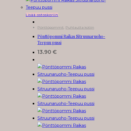
Lisää ostoskoriin
Pönttöpommit
,
Puhtautta kotiin
Pönttöpommi Raikas Sitruunaruoho-
Teepuu pussi
13.90
€