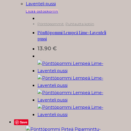
Lisää ostoskoriin
Pönttöpommit
,
Puhtautta kotiin
Pönttöpommi Lempeä Lime-Laventeli
pussi
13.90
€
Save