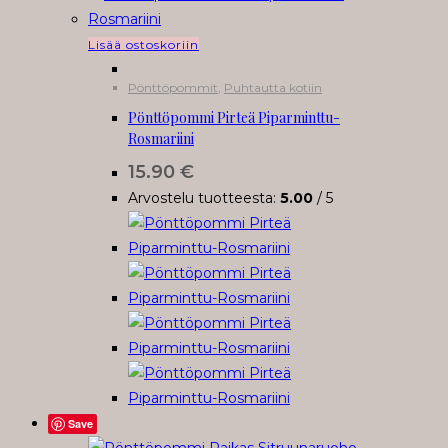
Lisää ostoskoriin
Pönttöpommit
,
Puhtautta kotiin
Pönttöpommi Pirteä Piparminttu-
Rosmariini
15.90
€
Arvostelu tuotteesta:
5.00
/ 5
Save