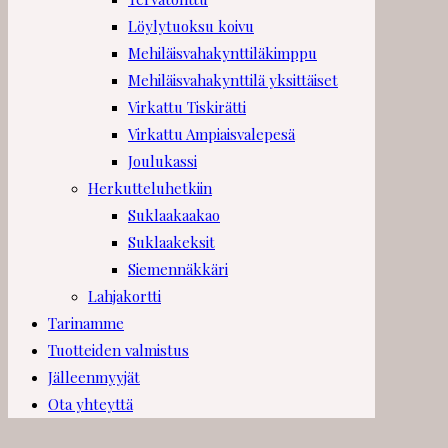
Löylytuoksu koivu
Mehiläisvahakynttiläkimppu
Mehiläisvahakynttilä yksittäiset
Virkattu Tiskirätti
Virkattu Ampiaisvalepesä
Joulukassi
Herkutteluhetkiin
Suklaakaakao
Suklaakeksit
Siemennäkkäri
Lahjakortti
Tarinamme
Tuotteiden valmistus
Jälleenmyyjät
Ota yhteyttä