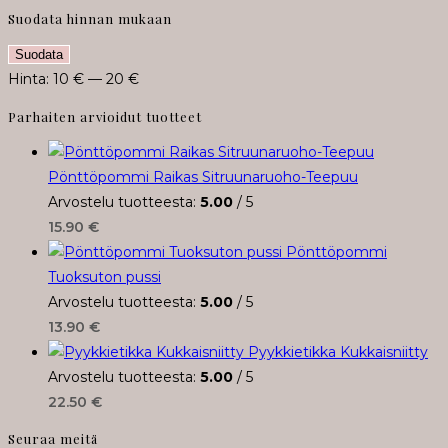
Suodata hinnan mukaan
Minimihinta
Maksimihinta
Suodata
Hinta:
10 €
—
20 €
Parhaiten arvioidut tuotteet
Pönttöpommi Raikas Sitruunaruoho-Teepuu
Arvostelu tuotteesta:
5.00
/ 5
15.90
€
Pönttöpommi
Tuoksuton pussi
Arvostelu tuotteesta:
5.00
/ 5
13.90
€
Pyykkietikka Kukkaisniitty
Arvostelu tuotteesta:
5.00
/ 5
22.50
€
Seuraa meitä