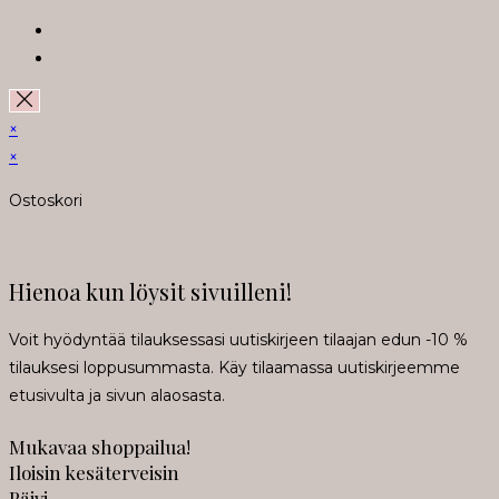
Opens
in
Opens
a
in
new
a
×
tab
new
×
tab
Ostoskori
Hienoa kun löysit sivuilleni!
Voit hyödyntää tilauksessasi uutiskirjeen tilaajan edun -10 %
tilauksesi loppusummasta. Käy tilaamassa uutiskirjeemme
etusivulta ja sivun alaosasta.
Mukavaa shoppailua!
Iloisin kesäterveisin
Päivi