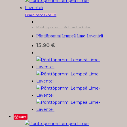
Lisää ostoskoriin
Pönttöpommit
,
Puhtautta kotiin
Pönttöpommi Lempeä Lime-Laventeli
15.90
€
Save