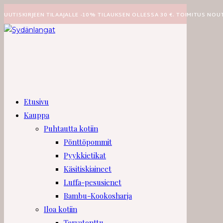
Siirry
UUTISKIRJEEN TILAAJALLE -10% TILAUKSEN OLLESSA 30 €. TOIMITUS NOU
suoraan
sisältöön
Etusivu
Kauppa
Puhtautta kotiin
Pönttöpommit
Pyykkietikat
Käsitiskiaineet
Luffa-pesusienet
Bambu-Kookosharja
Iloa kotiin
Tervatonttu