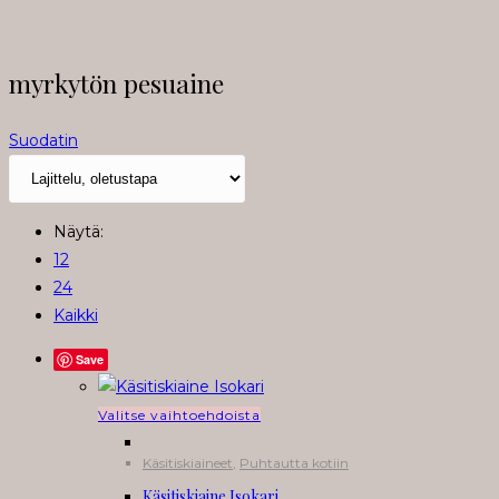
myrkytön pesuaine
Suodatin
Näytä:
12
24
Kaikki
Save
Tällä
Valitse vaihtoehdoista
tuotteella
Käsitiskiaineet
,
Puhtautta kotiin
on
Käsitiskiaine Isokari
useampi