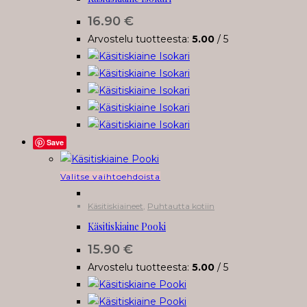
muunnelma.
16.90
€
Voit
Arvostelu tuotteesta:
5.00
/ 5
tehdä
valinnat
tuotteen
sivulla.
Save
Tällä
Valitse vaihtoehdoista
tuotteella
Käsitiskiaineet
,
Puhtautta kotiin
on
Käsitiskiaine Pooki
useampi
muunnelma.
15.90
€
Voit
Arvostelu tuotteesta:
5.00
/ 5
tehdä
valinnat