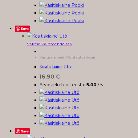
tuotteen
sivulla.
Save
Tällä
Valitse vaihtoehdoista
tuotteella
Käsitiskiaineet
,
Puhtautta kotiin
on
Käsitiskiaine Utö
useampi
muunnelma.
16.90
€
Voit
Arvostelu tuotteesta:
5.00
/ 5
tehdä
valinnat
tuotteen
sivulla.
Save