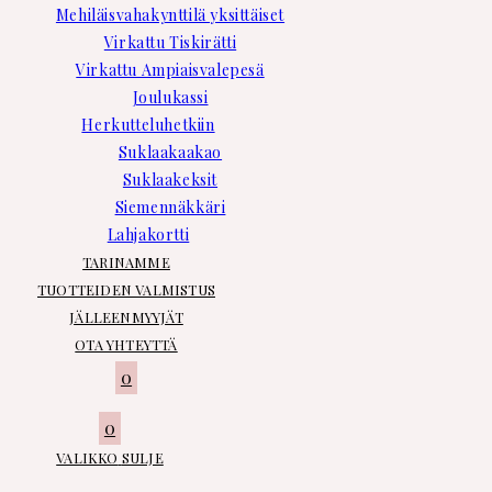
Mehiläisvahakynttilä yksittäiset
Virkattu Tiskirätti
Virkattu Ampiaisvalepesä
Joulukassi
Herkutteluhetkiin
Suklaakaakao
Suklaakeksit
Siemennäkkäri
Lahjakortti
TARINAMME
TUOTTEIDEN VALMISTUS
JÄLLEENMYYJÄT
OTA YHTEYTTÄ
0
0
VALIKKO
SULJE