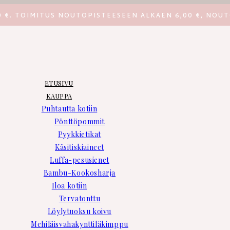
0 €. TOIMITUS NOUTOPISTEESEEN ALKAEN 6,00 €, NOUT
ETUSIVU
KAUPPA
Puhtautta kotiin
Pönttöpommit
Pyykkietikat
Käsitiskiaineet
Luffa-pesusienet
Bambu-Kookosharja
Iloa kotiin
Tervatonttu
Löylytuoksu koivu
Mehiläisvahakynttiläkimppu