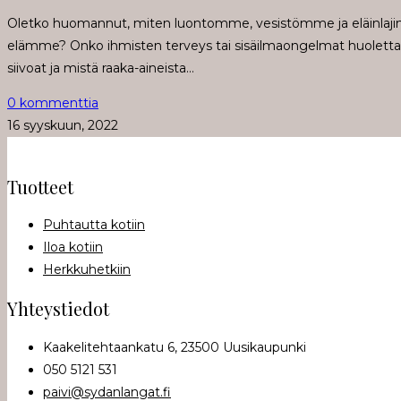
Oletko huomannut, miten luontomme, vesistömme ja eläinla
elämme? Onko ihmisten terveys tai sisäilmaongelmat huolettanut 
siivoat ja mistä raaka-aineista…
0 kommenttia
16 syyskuun, 2022
Tuotteet
Puhtautta kotiin
Iloa kotiin
Herkkuhetkiin
Yhteystiedot
Kaakelitehtaankatu 6, 23500 Uusikaupunki
050 5121 531
paivi@sydanlangat.fi