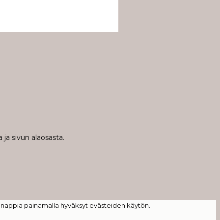
 ja sivun alaosasta.
-nappia painamalla hyväksyt evästeiden käytön.