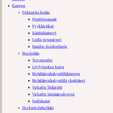
Kauppa
Puhtautta kotiin
Pönttöpommit
Pyykkietikat
Käsitiskiaineet
Luffa-pesusienet
Bambu-Kookosharja
Iloa kotiin
Tervatonttu
Löylytuoksu koivu
Mehiläisvahakynttiläkimppu
Mehiläisvahakynttilä yksittäiset
Virkattu Tiskirätti
Virkattu Ampiaisvalepesä
Joulukassi
Herkutteluhetkiin