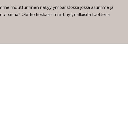
jimme muuttuminen näkyy ympäristössä jossa asumme ja
sinua? Oletko koskaan miettinyt, millaisilla tuotteilla