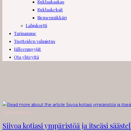
Suklaakaakao
Suklaakeksit
Siemennäkkäri
Lahjakortti
Tarinamme
Tuotteiden valmistus
Jälleenmyyjät
Ota yhteyttä
Verkkokauppa
Siivoa kotiasi ympäristöä ja itseäsi sääste