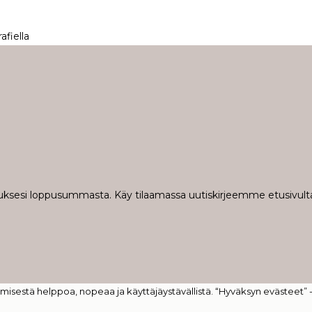
fiella
ilauksesi loppusummasta. Käy tilaamassa uutiskirjeemme etusivulta
isestä helppoa, nopeaa ja käyttäjäystävällistä. “Hyväksyn evästeet” 