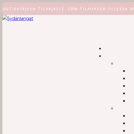
Siirry
UUTISKIRJEEN TILAAJALLE -10% TILAUKSEN OLLESSA 3
suoraan
sisältöön