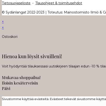
Tietosuojaseloste
•
Tlausohjeet & toimitusehdot
© Sydänlangat 2022-2023 | Toteutus: Mainostoimisto Ilmiö & Gra
×
×
Ostoskori
Hienoa kun löysit sivuilleni!
Voit hyödyntää tilauksessasi uutiskirjeen tilaajan edun -10 % t
Mukavaa shoppailua!
Iloisin kesäterveisin
Päivi
Sivustomme käyttää evästeitä. Evästeet tekevät sivustomme käyttäm