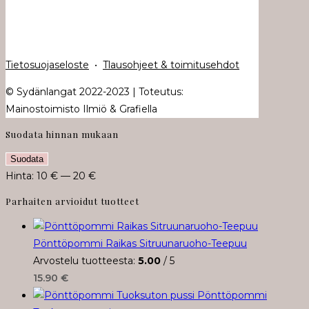
Tietosuojaseloste
•
Tlausohjeet & toimitusehdot
© Sydänlangat 2022-2023 | Toteutus:
Mainostoimisto Ilmiö & Grafiella
Suodata hinnan mukaan
Minimihinta
Maksimihinta
Suodata
Hinta:
10 €
—
20 €
Parhaiten arvioidut tuotteet
Pönttöpommi Raikas Sitruunaruoho-Teepuu
Arvostelu tuotteesta:
5.00
/ 5
15.90
€
Pönttöpommi