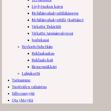
Löylytuoksu koivu
Mehiläisvahakynttiläkimppu
Mehiläisvahakynttilä yksittäiset
Virkattu Tiskirätti
Virkattu Ampiaisvalepesä
Joulukassi
Herkutteluhetkiin
Suklaakaakao
Suklaakeksit
Siemennäkkäri
Lahjakortti
Tarinamme
Tuotteiden valmistus
Jälleenmyyjät
Ota yhteyttä