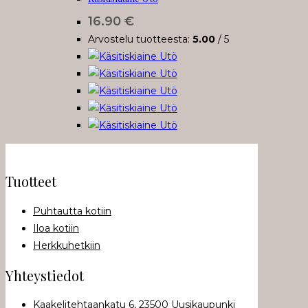
muunnelma.
16.90
€
Voit
Arvostelu tuotteesta:
5.00
/ 5
tehdä
valinnat
tuotteen
sivulla.
Tuotteet
Puhtautta kotiin
Iloa kotiin
Herkkuhetkiin
Yhteystiedot
Kaakelitehtaankatu 6, 23500 Uusikaupunki