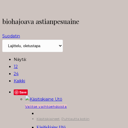
biohajoava astianpesuaine
Suodatin
Näytä:
12
24
Kaikki
Save
Tällä
Valitse vaihtoehdoista
tuotteella
Käsitiskiaineet
,
Puhtautta kotiin
on
Käsitiskiaine Utö
useampi