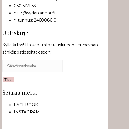
050 5121 531
paivi@sydanlangat.fi
Y-tunnus: 2460086-0
Uutiskirje
Kyllä kiitos! Haluan tilata uutiskirjeen seuraavaan
sähköpostiosoitteeseen:
Seuraa meitä
FACEBOOK
INSTAGRAM