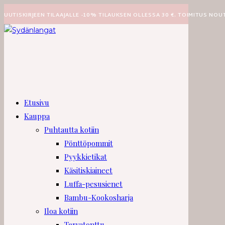
Siirry
UUTISKIRJEEN TILAAJALLE -10% TILAUKSEN OLLESSA 30 €. TOIMITUS NOU
suoraan
sisältöön
Etusivu
Kauppa
Puhtautta kotiin
Pönttöpommit
Pyykkietikat
Käsitiskiaineet
Luffa-pesusienet
Bambu-Kookosharja
Iloa kotiin
Tervatonttu