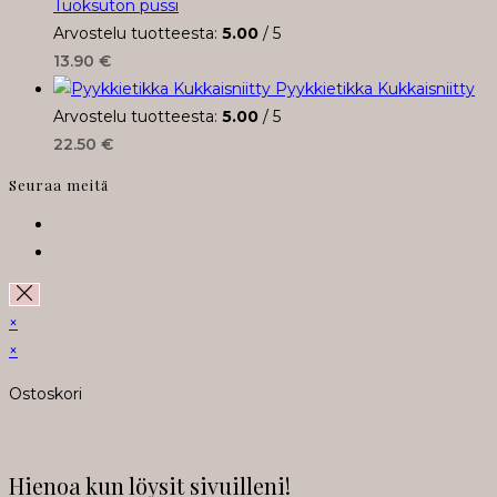
Tuoksuton pussi
Arvostelu tuotteesta:
5.00
/ 5
13.90
€
Pyykkietikka Kukkaisniitty
Arvostelu tuotteesta:
5.00
/ 5
22.50
€
Seuraa meitä
Opens
in
Opens
a
in
new
a
×
tab
new
×
tab
Ostoskori
Hienoa kun löysit sivuilleni!