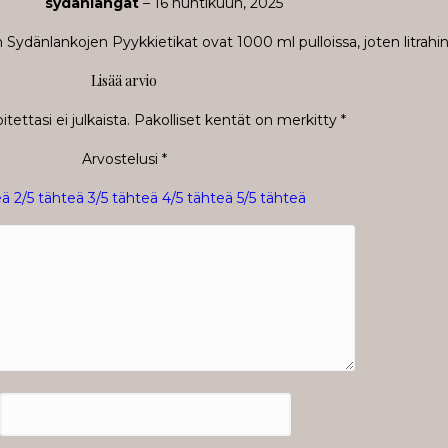
sydanlangat
–
16 huhtikuun, 2025
Sydänlankojen Pyykkietikat ovat 1000 ml pulloissa, joten litrahint
Lisää arvio
tettasi ei julkaista.
Pakolliset kentät on merkitty
*
Arvostelusi
*
eä
2/5 tähteä
3/5 tähteä
4/5 tähteä
5/5 tähteä