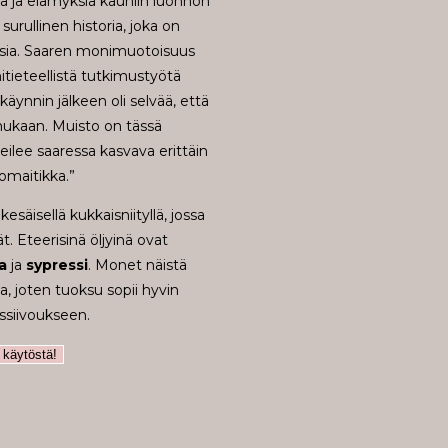
haa ja elämyksiä kauniin luonnon
surullinen historia, joka on
uksia. Saaren monimuotoisuus
nitieteellistä tutkimustyötä
käynnin jälkeen oli selvää, että
mukaan. Muisto on tässä
meilee saaressa kasvava erittäin
omaitikka.”
esäisellä kukkaisniityllä, jossa
t. Eteerisinä öljyinä ovat
a
ja
sypressi
. Monet näistä
ia, joten tuoksu sopii hyvin
ssiivoukseen.
 käytöstä!