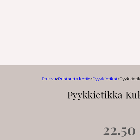
Etusivu
>
Puhtautta kotiin
>
Pyykkietikat
>
Pyykkietik
Pyykkietikka Kuk
22.50