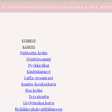
0 €. TOIMITUS NOUTOPISTEESEEN ALKAEN 6,00 €, NOUT
ETUSIVU
KAUPPA
Puhtautta kotiin
Pönttöpommit
Pyykkietikat
Käsitiskiaineet
Luffa-pesusienet
Bambu-Kookosharja
Iloa kotiin
Tervatonttu
Löylytuoksu koivu
Mehiläisvahakynttiläkimppu