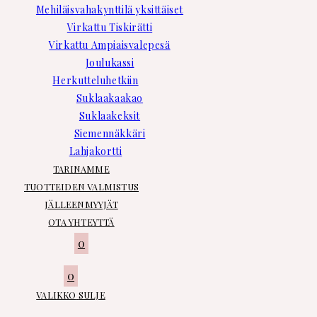
Mehiläisvahakynttilä yksittäiset
Virkattu Tiskirätti
Virkattu Ampiaisvalepesä
Joulukassi
Herkutteluhetkiin
Suklaakaakao
Suklaakeksit
Siemennäkkäri
Lahjakortti
TARINAMME
TUOTTEIDEN VALMISTUS
JÄLLEENMYYJÄT
OTA YHTEYTTÄ
0
0
VALIKKO
SULJE