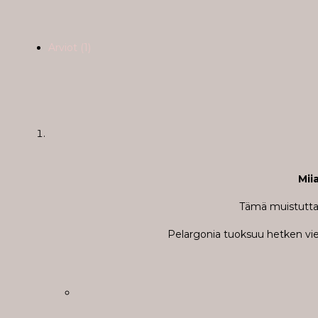
Arviot (1)
Mii
Tämä muistuttaa
Pelargonia tuoksuu hetken viel