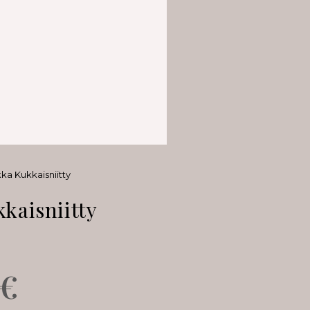
ka Kukkaisniitty
kaisniitty
€