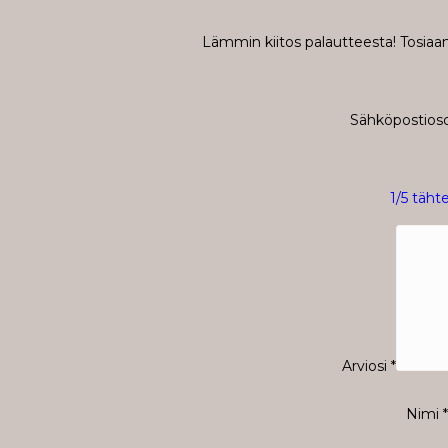
Lämmin kiitos palautteesta! Tosiaan 
Sähköpostiosoi
1/5 täht
Arviosi
*
Nimi
*