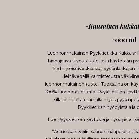
-Ruusuinen kukkai
1000 ml
Luonnonmukainen Pyykkietikka Kukkaisniit
biohajoava siivoustuote, jota käytetään p
kodin yleissiivouksessa. Sydänlankojen 
Heinävedellä valmistetusta väkiviina
luonnonmukainen tuote. Tuoksuina on käytett
100% luonnontuotteita. Pyykkietikan käyttö
sillä se huoltaa samalla myös pyykinpesu
Pyykkietikan hyödyistä alla ol
Lue Pyykkietikan käytöstä ja hyödyistä lisää
”Astuessani Seilin saaren maaperälle ai