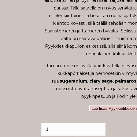
ainutlaatuinen ja idyllinen saari tarjoaa rau
parissa. Tällä saarella on myös synkkä ja 
mielenkiintoinen ja herättää monia ajat
kiehtoo kovasti, sillä täällä tehdään mo
Saaristomeren ja Itämeren hyväksi. Seilissä 
täältä on saatava palanen muistoa 
Pyykkietikkapullon etiketissä, sillä siinä ko
uhanalainen kukka, Pelt
Tämän tuoksun avulla voit kuvitella olevasi k
kukkapörriäiset ja perhosetkin viihtyvä
ruusugeranium
,
clary
sag
e
,
palmaros
tuoksuista ovat antiseptisiä ja raikastav
pyykinpesuun ja kodin ylei
Lue lisää Pyykkietikoiden