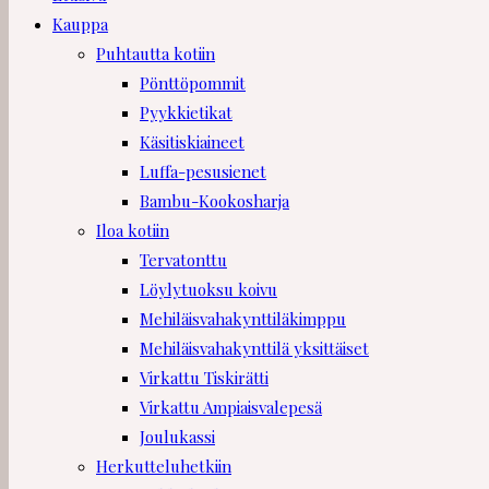
Kauppa
Puhtautta kotiin
Pönttöpommit
Pyykkietikat
Käsitiskiaineet
Luffa-pesusienet
Bambu-Kookosharja
Iloa kotiin
Tervatonttu
Löylytuoksu koivu
Mehiläisvahakynttiläkimppu
Mehiläisvahakynttilä yksittäiset
Virkattu Tiskirätti
Virkattu Ampiaisvalepesä
Joulukassi
Herkutteluhetkiin