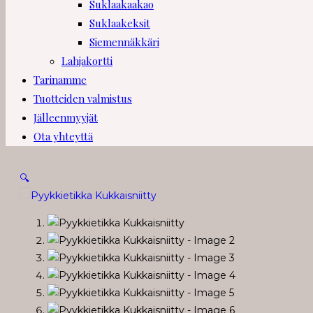
Suklaakaakao
Suklaakeksit
Siemennäkkäri
Lahjakortti
Tarinamme
Tuotteiden valmistus
Jälleenmyyjät
Ota yhteyttä
🔍