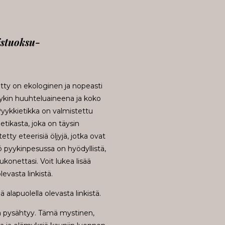
stuoksu-
ty on ekologinen ja nopeasti
yykin huuhteluaineena ja koko
Pyykkietikka on valmistettu
etikasta, joka on täysin
y eteerisiä öljyjä, jotka ovat
 pyykinpesussa on hyödyllistä,
konettasi. Voit lukea lisää
evasta linkistä.
 alapuolella olevasta linkistä.
ka pysähtyy. Tämä mystinen,