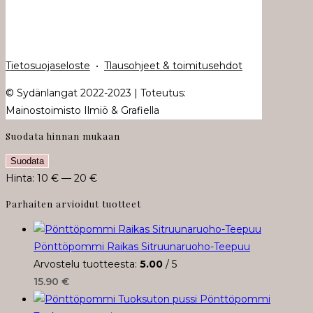
Tietosuojaseloste
•
Tlausohjeet & toimitusehdot
© Sydänlangat 2022-2023 | Toteutus:
Mainostoimisto Ilmiö & Grafiella
Suodata hinnan mukaan
Minimihinta
Maksimihinta
Suodata
Hinta:
10 €
—
20 €
Parhaiten arvioidut tuotteet
Pönttöpommi Raikas Sitruunaruoho-Teepuu
Arvostelu tuotteesta:
5.00
/ 5
15.90
€
Pönttöpommi