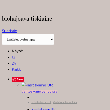
biohajoava tiskiaine
Suodatin
Näytä:
12
24
Kaikki
Save
Tällä
Valitse vaihtoehdoista
tuotteella
Käsitiskiaineet
,
Puhtautta kotiin
on
Käsitiskiaine Utö
useampi