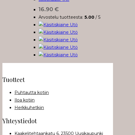
muunnelma.
16.90
€
Voit
Arvostelu tuotteesta:
5.00
/ 5
tehdä
valinnat
tuotteen
sivulla.
Tuotteet
Puhtautta kotiin
Iloa kotiin
Herkkuhetkiin
Yhteystiedot
Kaakelitehtaankatu 6, 23500 Uusikaupunki