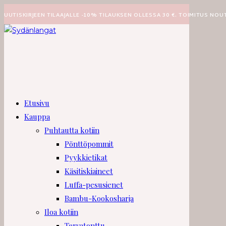
Siirry
UUTISKIRJEEN TILAAJALLE -10% TILAUKSEN OLLESSA 30 €. TOIMITUS NOU
suoraan
sisältöön
Etusivu
Kauppa
Puhtautta kotiin
Pönttöpommit
Pyykkietikat
Käsitiskiaineet
Luffa-pesusienet
Bambu-Kookosharja
Iloa kotiin
Tervatonttu