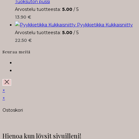
Tuoksuton pussi
Arvostelu tuotteesta:
5.00
/ 5
13.90
€
Pyykkietikka Kukkaisniitty
Arvostelu tuotteesta:
5.00
/ 5
22.50
€
Seuraa meitä
Opens
in
Opens
a
in
new
a
×
tab
new
×
tab
Ostoskori
Hienoa kun löysit sivuilleni!