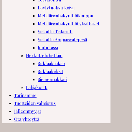
Löylytuoksu koivu
Mehiläisvahakynttiläkimppu
Mehiläisvahakynttilä yksittäiset
Virkattu Tiskirätti
Virkattu Ampiaisvalepesä
Joulukassi
Herkutteluhetkiin
Suklaakaakao
Suklaakeksit
Siemennäkkäri
Lahjakortti
Tarinamme
Tuotteiden valmistus
Jälleenmyyjät
Ota yhteyttä