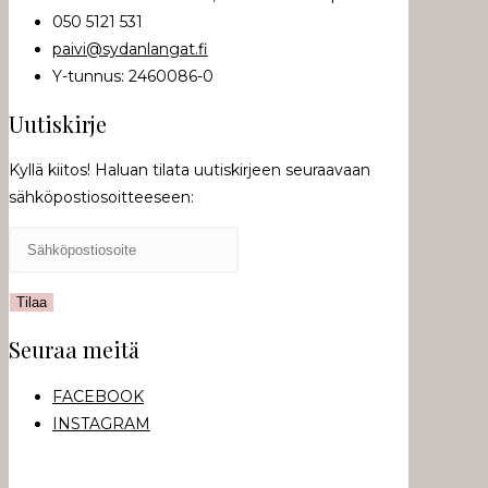
050 5121 531
paivi@sydanlangat.fi
Y-tunnus: 2460086-0
Uutiskirje
Kyllä kiitos! Haluan tilata uutiskirjeen seuraavaan
sähköpostiosoitteeseen:
Seuraa meitä
FACEBOOK
INSTAGRAM