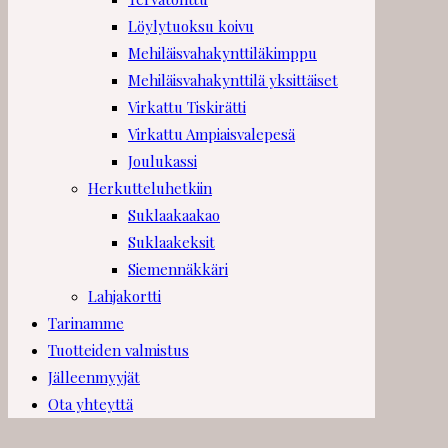
Löylytuoksu koivu
Mehiläisvahakynttiläkimppu
Mehiläisvahakynttilä yksittäiset
Virkattu Tiskirätti
Virkattu Ampiaisvalepesä
Joulukassi
Herkutteluhetkiin
Suklaakaakao
Suklaakeksit
Siemennäkkäri
Lahjakortti
Tarinamme
Tuotteiden valmistus
Jälleenmyyjät
Ota yhteyttä