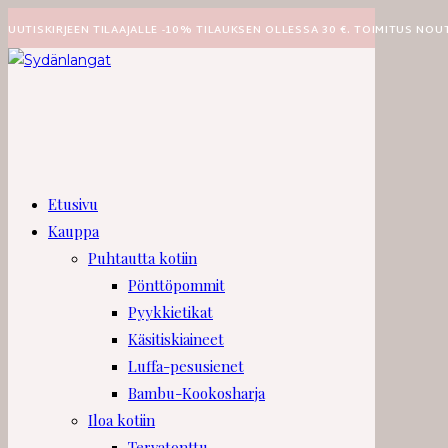
Siirry
UUTISKIRJEEN TILAAJALLE -10% TILAUKSEN OLLESSA 30 €. TOIMITUS NOU
suoraan
sisältöön
Etusivu
Kauppa
Puhtautta kotiin
Pönttöpommit
Pyykkietikat
Käsitiskiaineet
Luffa-pesusienet
Bambu-Kookosharja
Iloa kotiin
Tervatonttu