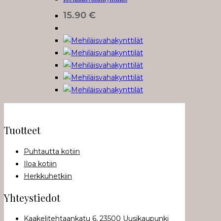
muunnelma.
15.90
€
Voit
tehdä
valinnat
tuotteen
sivulla.
Tuotteet
Puhtautta kotiin
Iloa kotiin
Herkkuhetkiin
Yhteystiedot
Kaakelitehtaankatu 6, 23500 Uusikaupunki