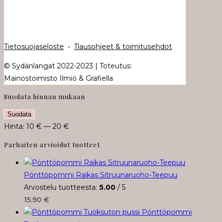
Tietosuojaseloste
•
Tlausohjeet & toimitusehdot
© Sydänlangat 2022-2023 | Toteutus:
Mainostoimisto Ilmiö & Grafiella
Suodata hinnan mukaan
Minimihinta
Maksimihinta
Suodata
Hinta:
10 €
—
20 €
Parhaiten arvioidut tuotteet
Pönttöpommi Raikas Sitruunaruoho-Teepuu
Arvostelu tuotteesta:
5.00
/ 5
15.90
€
Pönttöpommi