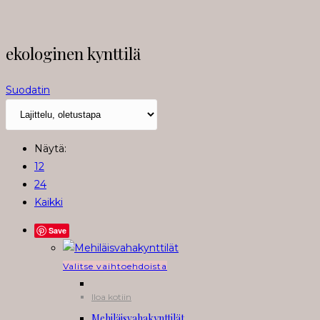
ekologinen kynttilä
Suodatin
Näytä:
12
24
Kaikki
Save
Tällä
Valitse vaihtoehdoista
tuotteella
Iloa kotiin
on
Mehiläisvahakynttilät
useampi