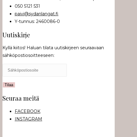
050 5121 531
paivi@sydanlangat.fi
Y-tunnus: 2460086-0
Uutiskirje
Kyllä kiitos! Haluan tilata uutiskirjeen seuraavaan
sähköpostiosoitteeseen:
Seuraa meitä
FACEBOOK
INSTAGRAM