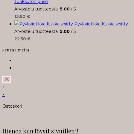
Tuoksuton pussi
Arvostelu tuotteesta:
5.00
/ 5
13.90
€
Pyykkietikka Kukkaisniitty
Arvostelu tuotteesta:
5.00
/ 5
22.50
€
Seuraa meitä
Opens
in
Opens
a
in
new
a
×
tab
new
×
tab
Ostoskori
Hienoa kun löysit sivuilleni!