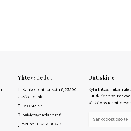
Yhteystiedot
Uutiskirje
Kyllä kiitos! Haluan tila
in
Kaakelitehtaankatu 6, 23500
uutiskirjeen seuraavaa
Uusikaupunki
sähköpostiosoitteese
050 5121 531
n
paivi@sydanlangat.fi
Y-tunnus: 2460086-0