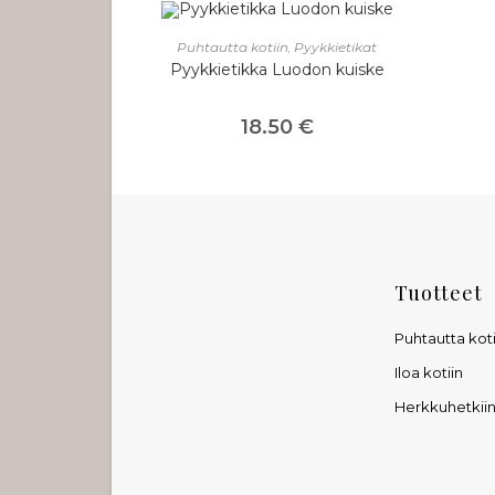
LISÄÄ OSTOSKORIIN
Puhtautta kotiin
,
Pyykkietikat
Pyykkietikka Luodon kuiske
18.50
€
Tuotteet
Puhtautta koti
Iloa kotiin
Herkkuhetkii