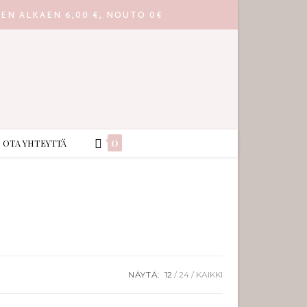
EEN ALKAEN 6,00 €, NOUTO 0€
0
OTA YHTEYTTÄ
NÄYTÄ:
12
24
KAIKKI