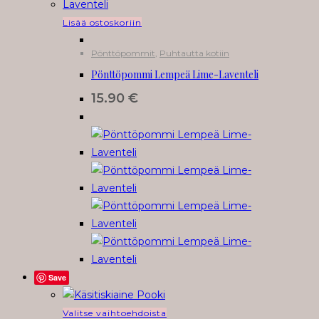
Lisää ostoskoriin
Pönttöpommit
,
Puhtautta kotiin
Pönttöpommi Lempeä Lime-Laventeli
15.90
€
Save
Tällä
Valitse vaihtoehdoista