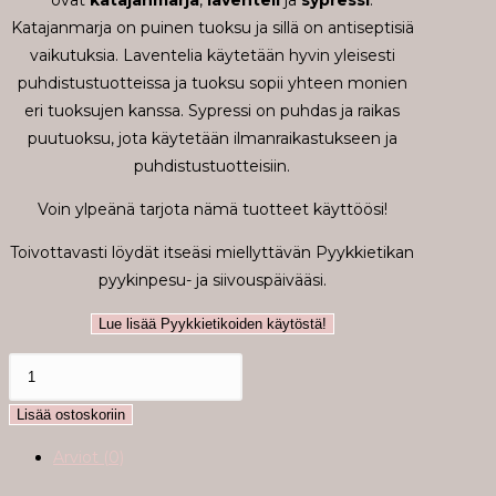
ovat
katajanmarja
,
laventeli
ja
sypressi
.
Katajanmarja on puinen tuoksu ja sillä on antiseptisiä
vaikutuksia. Laventelia käytetään hyvin yleisesti
puhdistustuotteissa ja tuoksu sopii yhteen monien
eri tuoksujen kanssa. Sypressi on puhdas ja raikas
puutuoksu, jota käytetään ilmanraikastukseen ja
puhdistustuotteisiin.
Voin ylpeänä tarjota nämä tuotteet käyttöösi!
Toivottavasti löydät itseäsi miellyttävän Pyykkietikan
pyykinpesu- ja siivouspäivääsi.
Lue lisää Pyykkietikoiden käytöstä!
Pyykkietikka
Luodon
Lisää ostoskoriin
kuiske
määrä
Arviot (0)