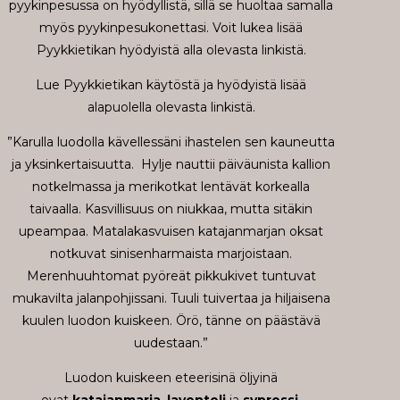
pyykinpesussa on hyödyllistä, sillä se huoltaa samalla
myös pyykinpesukonettasi. Voit lukea lisää
Pyykkietikan hyödyistä alla olevasta linkistä.
Lue Pyykkietikan käytöstä ja hyödyistä lisää
alapuolella olevasta linkistä.
”Karulla luodolla kävellessäni ihastelen sen kauneutta
ja yksinkertaisuutta. Hylje nauttii päiväunista kallion
notkelmassa ja merikotkat lentävät korkealla
taivaalla. Kasvillisuus on niukkaa, mutta sitäkin
upeampaa. Matalakasvuisen katajanmarjan oksat
notkuvat sinisenharmaista marjoistaan.
Merenhuuhtomat pyöreät pikkukivet tuntuvat
mukavilta jalanpohjissani. Tuuli tuivertaa ja hiljaisena
kuulen luodon kuiskeen. Örö, tänne on päästävä
uudestaan.”
Luodon kuiskeen eteerisinä öljyinä