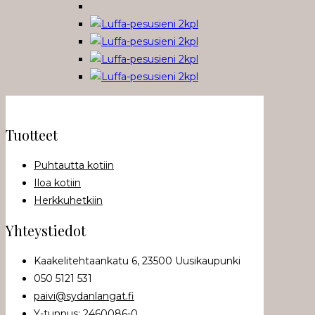
Tuotteet
Puhtautta kotiin
Iloa kotiin
Herkkuhetkiin
Yhteystiedot
Kaakelitehtaankatu 6, 23500 Uusikaupunki
050 5121 531
paivi@sydanlangat.fi
Y-tunnus: 2460086-0