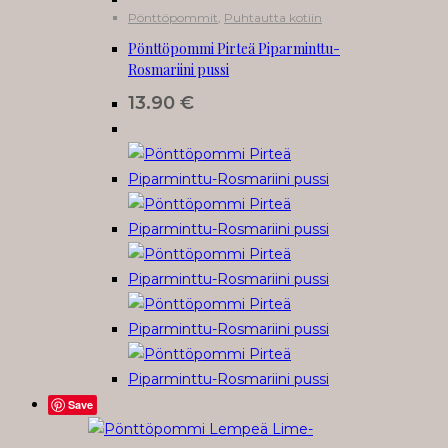
Pönttöpommit
,
Puhtautta kotiin
Pönttöpommi Pirteä Piparminttu-
Rosmariini pussi
13.90
€
Save