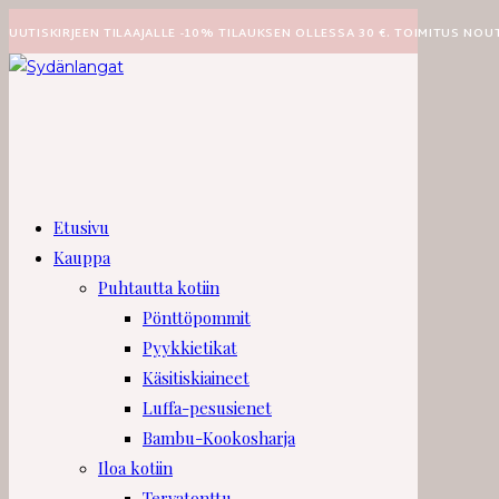
Siirry
UUTISKIRJEEN TILAAJALLE -10% TILAUKSEN OLLESSA 30 €. TOIMITUS NOU
suoraan
sisältöön
Etusivu
Kauppa
Puhtautta kotiin
Pönttöpommit
Pyykkietikat
Käsitiskiaineet
Luffa-pesusienet
Bambu-Kookosharja
Iloa kotiin
Tervatonttu