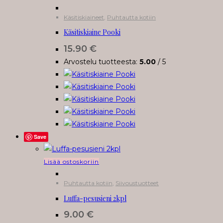
tuotteella
Käsitiskiaineet
,
Puhtautta kotiin
on
Käsitiskiaine Pooki
useampi
muunnelma.
15.90
€
Voit
Arvostelu tuotteesta:
5.00
/ 5
tehdä
valinnat
tuotteen
sivulla.
Save
Lisää ostoskoriin
Puhtautta kotiin
,
Siivoustuotteet
Luffa-pesusieni 2kpl
9.00
€