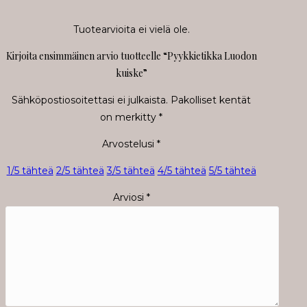
Tuotearvioita ei vielä ole.
Kirjoita ensimmäinen arvio tuotteelle “Pyykkietikka Luodon
kuiske”
Sähköpostiosoitettasi ei julkaista.
Pakolliset kentät
on merkitty
*
Arvostelusi
*
1/5 tähteä
2/5 tähteä
3/5 tähteä
4/5 tähteä
5/5 tähteä
Arviosi
*