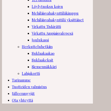
Löylytuoksu koivu
Mehiläisvahakynttiläkimppu
Mehiläisvahakynttilä yksittäiset
Virkattu Tiskirätti
Virkattu Ampiaisvalepesä
Joulukassi
Herkutteluhetkiin
Suklaakaakao
Suklaakeksit
Siemennäkkäri
Lahjakortti
Tarinamme
Tuotteiden valmistus
Jälleenmyyjät
Ota yhteyttä