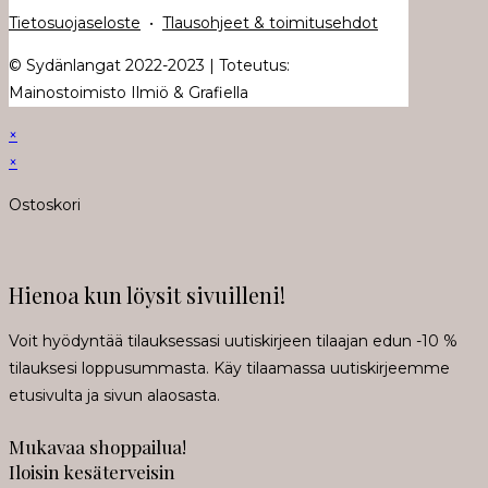
Tietosuojaseloste
•
Tlausohjeet & toimitusehdot
© Sydänlangat 2022-2023 | Toteutus:
Mainostoimisto Ilmiö & Grafiella
×
×
Ostoskori
Hienoa kun löysit sivuilleni!
Voit hyödyntää tilauksessasi uutiskirjeen tilaajan edun -10 %
tilauksesi loppusummasta. Käy tilaamassa uutiskirjeemme
etusivulta ja sivun alaosasta.
Mukavaa shoppailua!
Iloisin kesäterveisin