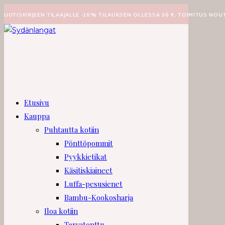
Siirry
UUTISKIRJEEN TILAAJALLE -10% TILAUKSEN OLLESSA 30 €. TOIMITUS NOU
suoraan
sisältöön
Etusivu
Kauppa
Puhtautta kotiin
Pönttöpommit
Pyykkietikat
Käsitiskiaineet
Luffa-pesusienet
Bambu-Kookosharja
Iloa kotiin
Tervatonttu