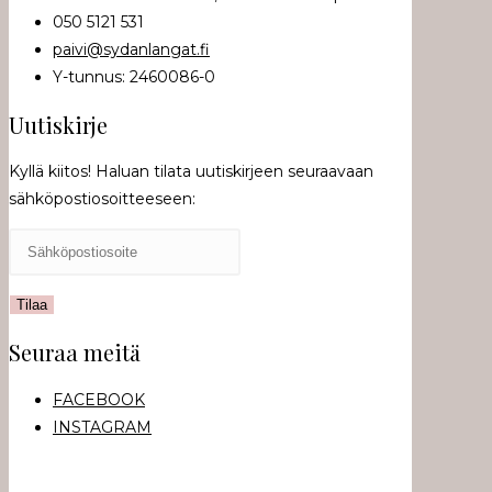
050 5121 531
paivi@sydanlangat.fi
Y-tunnus: 2460086-0
Uutiskirje
Kyllä kiitos! Haluan tilata uutiskirjeen seuraavaan
sähköpostiosoitteeseen:
Seuraa meitä
FACEBOOK
INSTAGRAM