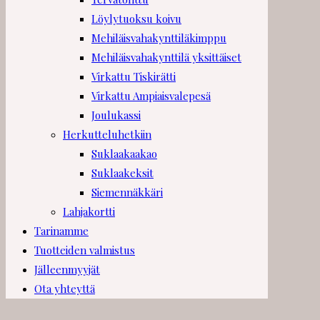
Löylytuoksu koivu
Mehiläisvahakynttiläkimppu
Mehiläisvahakynttilä yksittäiset
Virkattu Tiskirätti
Virkattu Ampiaisvalepesä
Joulukassi
Herkutteluhetkiin
Suklaakaakao
Suklaakeksit
Siemennäkkäri
Lahjakortti
Tarinamme
Tuotteiden valmistus
Jälleenmyyjät
Ota yhteyttä