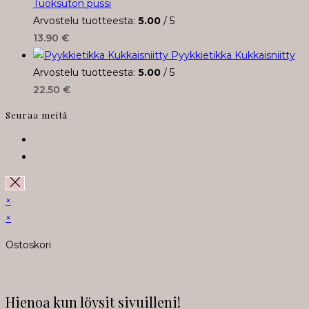
Tuoksuton pussi
Arvostelu tuotteesta:
5.00
/ 5
13.90
€
Pyykkietikka Kukkaisniitty
Arvostelu tuotteesta:
5.00
/ 5
22.50
€
Seuraa meitä
Opens
in
Opens
a
in
new
a
×
tab
new
×
tab
Ostoskori
Hienoa kun löysit sivuilleni!