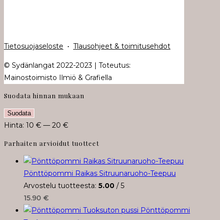
Tietosuojaseloste
•
Tlausohjeet & toimitusehdot
© Sydänlangat 2022-2023 | Toteutus:
Mainostoimisto Ilmiö & Grafiella
Suodata hinnan mukaan
Minimihinta
Maksimihinta
Suodata
Hinta:
10 €
—
20 €
Parhaiten arvioidut tuotteet
Pönttöpommi Raikas Sitruunaruoho-Teepuu
Arvostelu tuotteesta:
5.00
/ 5
15.90
€
Pönttöpommi