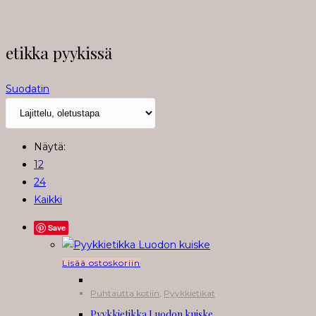
etikka pyykissä
Suodatin
Näytä:
12
24
Kaikki
Save
Lisää ostoskoriin
Puhtautta kotiin
,
Pyykkietikat
Pyykkietikka Luodon kuiske