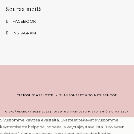
Seuraa meitä
FACEBOOK
INSTAGRAM
TIETOSUOJASELOSTE
•
TLAUSOHJEET & TOIMITUSEHDOT
© SYDÄNLANGAT 2022-2023 | TOTEUTUS: MAINOSTOIMISTO ILMIÖ & GRAFIELLA
Sivustomme käyttää evästeitä. Evästeet tekevät sivustomme
käyttämisestä helppoa, nopeaa ja käyttäjäystävällistä. “Hyväksyn
evästeet” -nappia painamalla hyväksyt evästeiden käytön.