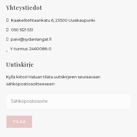
Yhteystiedot
Kaakelitehtaankatu 6, 23500 Uusikaupunki
050 5121 531
paivi@sydanlangat.fi
Y-tunnus: 2460086-0
Uutiskirje
Kyllä kiitos! Haluan tilata uutiskirjeen seuraavaan
sähköpostiosoitteeseen: