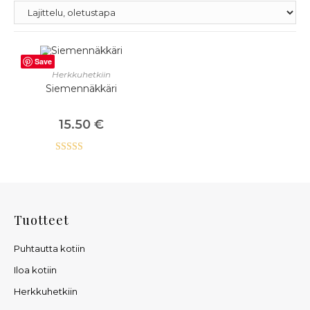
Save
LISÄÄ OSTOSKORIIN
Herkkuhetkiin
Siemennäkkäri
15.50
€
Arvostelu
tuotteesta:
5.00
/ 5
Tuotteet
Puhtautta kotiin
Iloa kotiin
Herkkuhetkiin