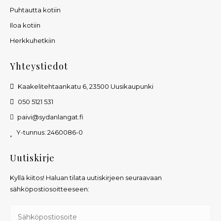
Puhtautta kotiin
Iloa kotiin
Herkkuhetkiin
Yhteystiedot
Kaakelitehtaankatu 6, 23500 Uusikaupunki
050 5121 531
paivi@sydanlangat.fi
Y-tunnus: 2460086-0
Uutiskirje
Kyllä kiitos! Haluan tilata uutiskirjeen seuraavaan
sähköpostiosoitteeseen: