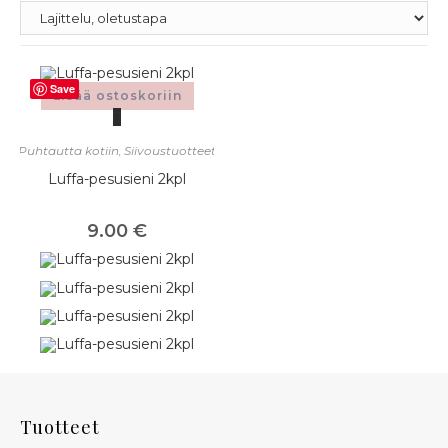
Save
Lisää ostoskoriin
Puhtautta kotiin
,
Siivoustuotteet
Luffa-pesusieni 2kpl
9.00
€
Tuotteet