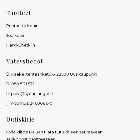
Tuotteet
Puhtautta kotiin
Iloa kotiin
Herkkuhetkiin
Yhteystiedot
Kaakelitehtaankatu 6, 23500 Uusikaupunki
050 5121 531
paivi@sydanlangat.fi
Y-tunnus: 2460086-0
Uutiskirje
Kyllä kiitos! Haluan tilata uutiskirjeen seuraavaan
sähköpostiosoitteeseen: