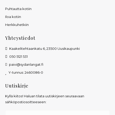
Puhtautta kotiin
Iloa kotiin
Herkkuhetkiin
Yhteystiedot
Kaakelitehtaankatu 6, 23500 Uusikaupunki
050 5121 531
paivi@sydanlangat.fi
Y-tunnus: 2460086-0
Uutiskirje
Kyllä kiitos! Haluan tilata uutiskirjeen seuraavaan
sähköpostiosoitteeseen: