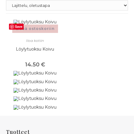
Save
Lisää ostoskoriin
Iloa kotiin
Löylytuoksu Koivu
14.50
€
Tuotteet