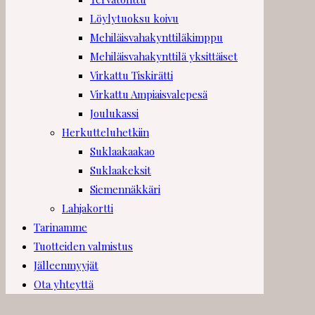
Löylytuoksu koivu
Mehiläisvahakynttiläkimppu
Mehiläisvahakynttilä yksittäiset
Virkattu Tiskirätti
Virkattu Ampiaisvalepesä
Joulukassi
Herkutteluhetkiin
Suklaakaakao
Suklaakeksit
Siemennäkkäri
Lahjakortti
Tarinamme
Tuotteiden valmistus
Jälleenmyyjät
Ota yhteyttä