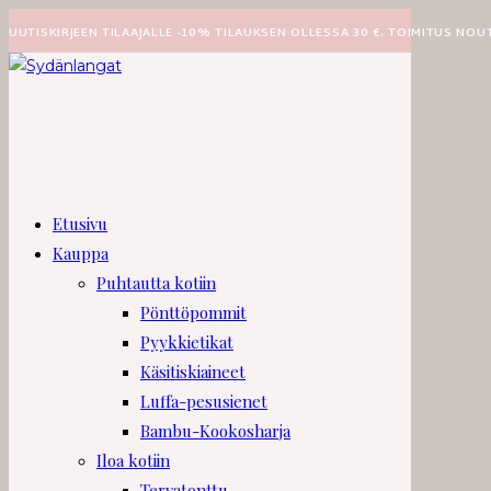
Siirry
UUTISKIRJEEN TILAAJALLE -10% TILAUKSEN OLLESSA 30 €. TOIMITUS NOU
suoraan
sisältöön
Etusivu
Kauppa
Puhtautta kotiin
Pönttöpommit
Pyykkietikat
Käsitiskiaineet
Luffa-pesusienet
Bambu-Kookosharja
Iloa kotiin
Tervatonttu