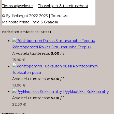
Tietosuojaseloste
•
Tlausohjeet & toimitusehdot
© Sydänlangat 2022-2023 | Toteutus:
Mainostoimisto Ilmiö & Grafiella
Parhaiten arvioidut tuotteet
Pönttöpommi Raikas Sitruunaruoho-Teepuu
Arvostelu tuotteesta:
5.00
/ 5
15.90
€
Pönttöpommi
Tuoksuton pussi
Arvostelu tuotteesta:
5.00
/ 5
13.90
€
Pyykkietikka Kukkaisniitty
Arvostelu tuotteesta:
5.00
/ 5
22.50
€
Seuraa meitä