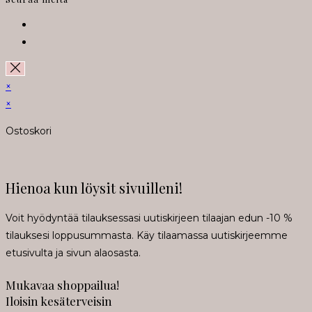
Opens
in
Opens
a
in
new
a
×
tab
new
×
tab
Ostoskori
Hienoa kun löysit sivuilleni!
Voit hyödyntää tilauksessasi uutiskirjeen tilaajan edun -10 %
tilauksesi loppusummasta. Käy tilaamassa uutiskirjeemme
etusivulta ja sivun alaosasta.
Mukavaa shoppailua!
Iloisin kesäterveisin