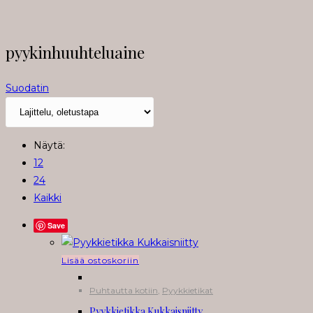
pyykinhuuhteluaine
Suodatin
Näytä:
12
24
Kaikki
Save
Lisää ostoskoriin
Puhtautta kotiin
,
Pyykkietikat
Pyykkietikka Kukkaisniitty