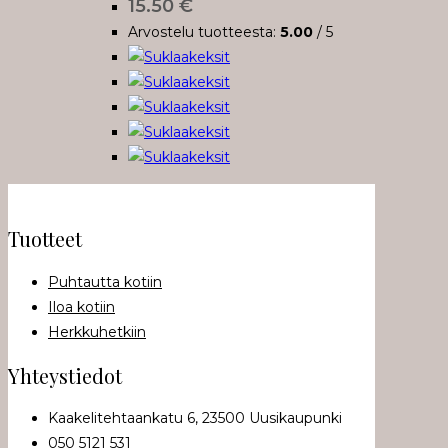
15.50
€
Arvostelu tuotteesta:
5.00
/ 5
Tuotteet
Puhtautta kotiin
Iloa kotiin
Herkkuhetkiin
Yhteystiedot
Kaakelitehtaankatu 6, 23500 Uusikaupunki
050 5121 531