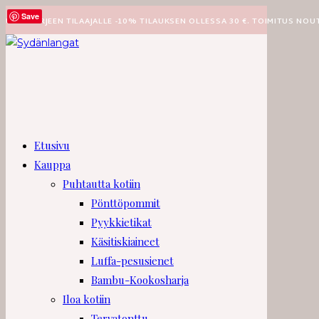
Siirry
Save
UUTISKIRJEEN TILAAJALLE -10% TILAUKSEN OLLESSA 30 €. TOIMITUS NOU
suoraan
sisältöön
Etusivu
Kauppa
Puhtautta kotiin
Pönttöpommit
Pyykkietikat
Käsitiskiaineet
Luffa-pesusienet
Bambu-Kookosharja
Iloa kotiin
Tervatonttu