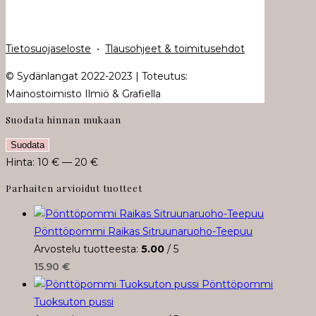
Tietosuojaseloste
•
Tlausohjeet & toimitusehdot
© Sydänlangat 2022-2023 | Toteutus:
Mainostoimisto Ilmiö & Grafiella
Suodata hinnan mukaan
Minimihinta
Maksimihinta
Suodata
Hinta:
10 €
—
20 €
Parhaiten arvioidut tuotteet
Pönttöpommi Raikas Sitruunaruoho-Teepuu
Arvostelu tuotteesta:
5.00
/ 5
15.90
€
Pönttöpommi
Tuoksuton pussi