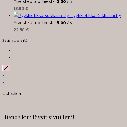
Arvostelu tuotteesta:
5.00
/ 5
13.90
€
Pyykkietikka Kukkaisniitty
Arvostelu tuotteesta:
5.00
/ 5
22.50
€
Seuraa meitä
Opens
in
Opens
a
in
new
a
×
tab
new
×
tab
Ostoskori
Hienoa kun löysit sivuilleni!