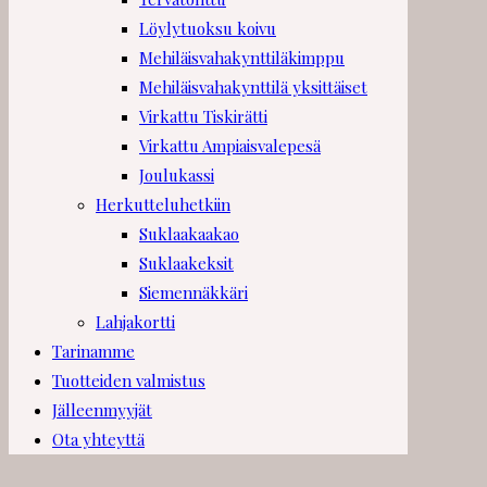
Löylytuoksu koivu
Mehiläisvahakynttiläkimppu
Mehiläisvahakynttilä yksittäiset
Virkattu Tiskirätti
Virkattu Ampiaisvalepesä
Joulukassi
Herkutteluhetkiin
Suklaakaakao
Suklaakeksit
Siemennäkkäri
Lahjakortti
Tarinamme
Tuotteiden valmistus
Jälleenmyyjät
Ota yhteyttä