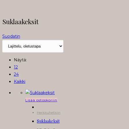
Suklaakeksit
Suodatin
Näytä:
12
24
Kaikki
Lisää ostoskoriin
Herkkuhetkiin
Suklaakeksit