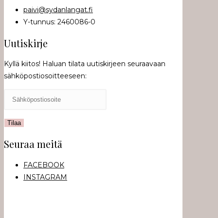
paivi@sydanlangat.fi
Y-tunnus: 2460086-0
Uutiskirje
Kyllä kiitos! Haluan tilata uutiskirjeen seuraavaan
sähköpostiosoitteeseen:
Seuraa meitä
FACEBOOK
INSTAGRAM