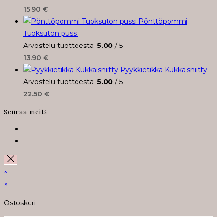
15.90
€
Pönttöpommi
Tuoksuton pussi
Arvostelu tuotteesta:
5.00
/ 5
13.90
€
Pyykkietikka Kukkaisniitty
Arvostelu tuotteesta:
5.00
/ 5
22.50
€
Seuraa meitä
Opens
in
Opens
a
in
new
a
×
tab
new
×
tab
Ostoskori