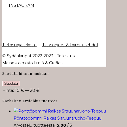
INSTAGRAM
Tietosuojaseloste
•
Tlausohjeet & toimitusehdot
© Sydänlangat 2022-2023 | Toteutus:
Mainostoimisto Ilmiö & Grafiella
Suodata hinnan mukaan
Minimihinta
Maksimihinta
Suodata
Hinta:
10 €
—
20 €
Parhaiten arvioidut tuotteet
Pönttöpommi Raikas Sitruunaruoho-Teepuu
Arvostelu tuotteesta:
5.00
/ 5