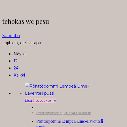
tehokas wc pesu
Suodatin
Lajittelu, oletustapa
Näytä:
12
24
Kaikki
Lisää ostoskoriin
Pönttöpommit
,
Puhtautta kotiin
Pönttöpommi Lempeä Lime-Laventeli