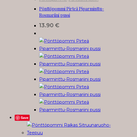
Pönttöpommi Pirteä Piparminttu-
Rosmariini pussi
13.90
€
Save