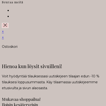
Seuraa meitä
Opens
in
Opens
a
in
new
a
×
tab
new
×
tab
Ostoskori
Hienoa kun löysit sivuilleni!
Voit hyödyntää tilauksessasi uutiskirjeen tilaajan edun -10 %
tilauksesi loppusummasta. Käy tilaamassa uutiskirjeemme
etusivulta ja sivun alaosasta.
Mukavaa shoppailua!
Iloisin kesäterveisin