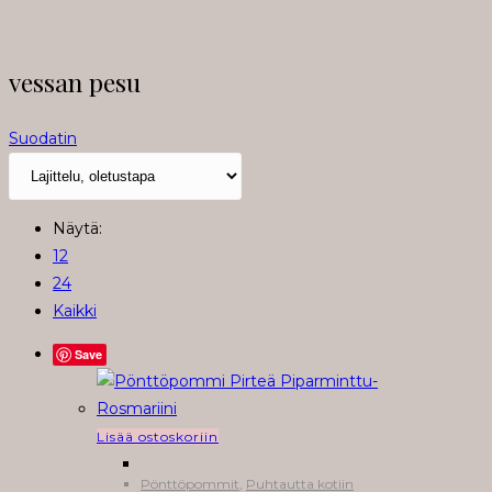
vessan pesu
Suodatin
Näytä:
12
24
Kaikki
Save
Lisää ostoskoriin
Pönttöpommit
,
Puhtautta kotiin