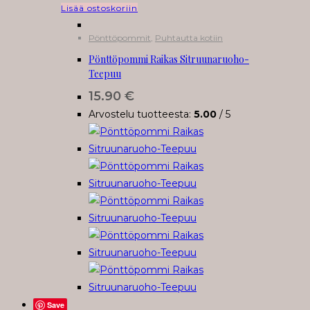
Lisää ostoskoriin
Pönttöpommit
,
Puhtautta kotiin
Pönttöpommi Raikas Sitruunaruoho-
Teepuu
15.90
€
Arvostelu tuotteesta:
5.00
/ 5
Save