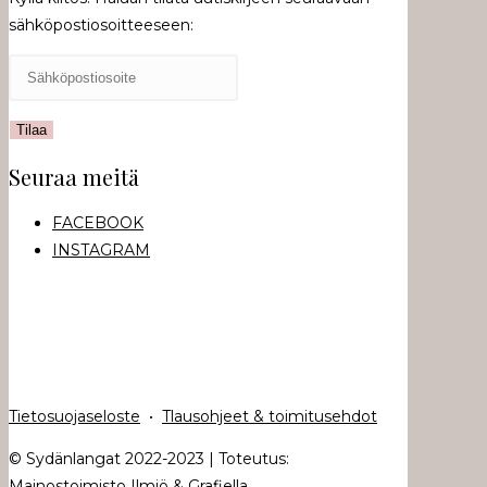
sähköpostiosoitteeseen:
Seuraa meitä
FACEBOOK
INSTAGRAM
Tietosuojaseloste
•
Tlausohjeet & toimitusehdot
© Sydänlangat 2022-2023 | Toteutus:
Mainostoimisto Ilmiö & Grafiella