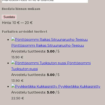
Suodata hinnan mukaan
Minimihinta
Maksimihinta
Suodata
Hinta:
10 €
—
20 €
Parhaiten arvioidut tuotteet
Pönttöpommi Raikas Sitruunaruoho-Teepuu
Arvostelu tuotteesta:
5.00
/ 5
15.90
€
Pönttöpommi
Tuoksuton pussi
Arvostelu tuotteesta:
5.00
/ 5
13.90
€
Pyykkietikka Kukkaisniitty
Arvostelu tuotteesta:
5.00
/ 5
22.50
€