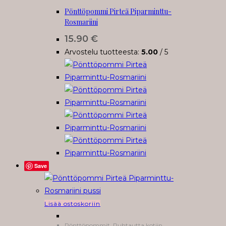
Pönttöpommi Pirteä Piparminttu-
Rosmariini
15.90
€
Arvostelu tuotteesta:
5.00
/ 5
Save
Lisää ostoskoriin
Pönttöpommit
,
Puhtautta kotiin