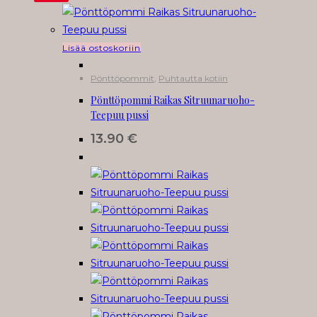
Lisää ostoskoriin
Pönttöpommit
,
Puhtautta kotiin
Pönttöpommi Raikas Sitruunaruoho-
Teepuu pussi
13.90
€