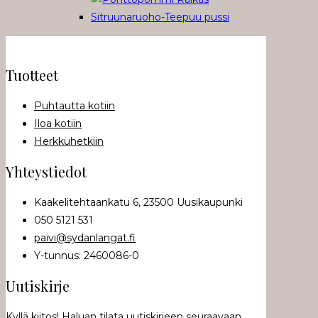
Tuotteet
Puhtautta kotiin
Iloa kotiin
Herkkuhetkiin
Yhteystiedot
Kaakelitehtaankatu 6, 23500 Uusikaupunki
050 5121 531
paivi@sydanlangat.fi
Y-tunnus: 2460086-0
Uutiskirje
Kyllä kiitos! Haluan tilata uutiskirjeen seuraavaan