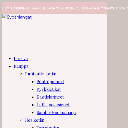
Siirry
UUTISKIRJEEN TILAAJALLE -10% TILAUKSEN OLLESSA 30 €. TOIMITUS NOU
suoraan
sisältöön
Etusivu
Kauppa
Puhtautta kotiin
Pönttöpommit
Pyykkietikat
Käsitiskiaineet
Luffa-pesusienet
Bambu-Kookosharja
Iloa kotiin
Tervatonttu