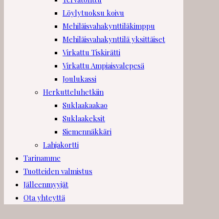
Löylytuoksu koivu
Mehiläisvahakynttiläkimppu
Mehiläisvahakynttilä yksittäiset
Virkattu Tiskirätti
Virkattu Ampiaisvalepesä
Joulukassi
Herkutteluhetkiin
Suklaakaakao
Suklaakeksit
Siemennäkkäri
Lahjakortti
Tarinamme
Tuotteiden valmistus
Jälleenmyyjät
Ota yhteyttä