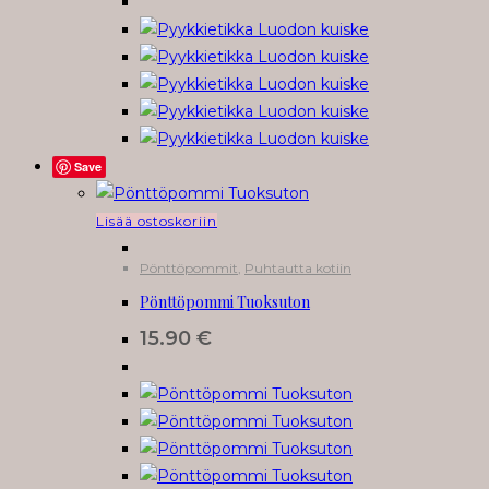
Save
Lisää ostoskoriin
Pönttöpommit
,
Puhtautta kotiin
Pönttöpommi Tuoksuton
15.90
€