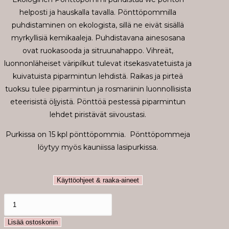
helposti ja hauskalla tavalla. Pönttöpommilla
puhdistaminen on ekologista, sillä ne eivät sisällä
myrkyllisiä kemikaaleja. Puhdistavana ainesosana
ovat ruokasooda ja sitruunahappo. Vihreät,
luonnonläheiset väripilkut tulevat itsekasvatetuista ja
kuivatuista piparmintun lehdistä. Raikas ja pirteä
tuoksu tulee piparmintun ja rosmariinin luonnollisista
eteerisistä öljyistä. Pönttöä pestessä piparmintun
lehdet piristävät siivoustasi.
Purkissa on 15 kpl pönttöpommia. Pönttöpommeja
löytyy myös kauniissa lasipurkissa.
Käyttöohjeet & raaka-aineet
Pönttöpommi
Pirteä
Lisää ostoskoriin
Piparminttu-