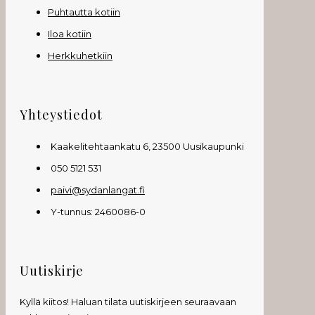
Puhtautta kotiin
Iloa kotiin
Herkkuhetkiin
Yhteystiedot
Kaakelitehtaankatu 6, 23500 Uusikaupunki
050 5121 531
paivi@sydanlangat.fi
Y-tunnus: 2460086-0
Uutiskirje
Kyllä kiitos! Haluan tilata uutiskirjeen seuraavaan