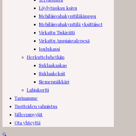
Löylytuoksu koivu
Mehiläisvahakynttiläkimppu
Mehiläisvahakynttilä yksittäiset
Virkattu Tiskirätti
Virkattu Ampiaisvalepesä
Joulukassi
Herkutteluhetkiin
Suklaakaakao
Suklaakeksit
Siemennäkkäri
Lahjakortti
Tarinamme
Tuotteiden valmistus
Jälleenmyyjät
Ota yhteyttä
🔍