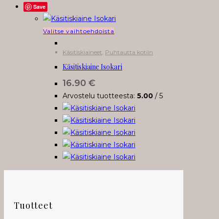
Save
Tällä
Valitse vaihtoehdoista
tuotteella
Käsitiskiaineet
,
Puhtautta kotiin
on
Käsitiskiaine Isokari
useampi
muunnelma.
16.90
€
Voit
Arvostelu tuotteesta:
5.00
/ 5
tehdä
valinnat
tuotteen
sivulla.
Tuotteet