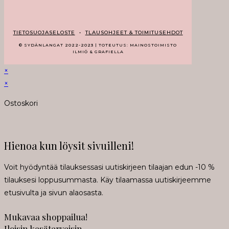
TIETOSUOJASELOSTE
•
TLAUSOHJEET & TOIMITUSEHDOT
© SYDÄNLANGAT 2022-2023 | TOTEUTUS: MAINOSTOIMISTO
ILMIÖ & GRAFIELLA
×
×
Ostoskori
Hienoa kun löysit sivuilleni!
Voit hyödyntää tilauksessasi uutiskirjeen tilaajan edun -10 %
tilauksesi loppusummasta. Käy tilaamassa uutiskirjeemme
etusivulta ja sivun alaosasta.
Mukavaa shoppailua!
Iloisin kesäterveisin