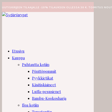
Siirry
UUTISKIRJEEN TILAAJALLE -10% TILAUKSEN OLLESSA 30 €. TOIMITUS NOU
suoraan
sisältöön
Etusivu
Kauppa
Puhtautta kotiin
Pönttöpommit
Pyykkietikat
Käsitiskiaineet
Luffa-pesusienet
Bambu-Kookosharja
Iloa kotiin
Tervatonttu