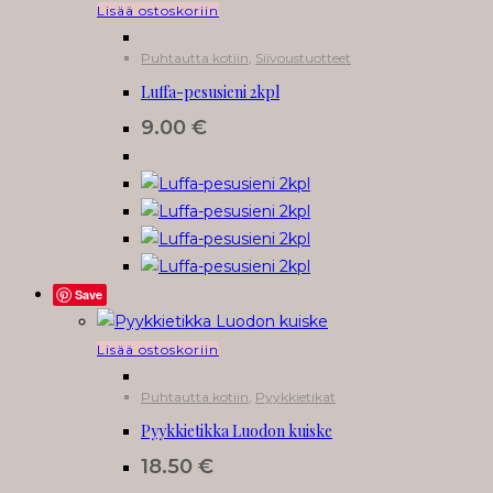
Lisää ostoskoriin
Puhtautta kotiin
,
Siivoustuotteet
Luffa-pesusieni 2kpl
9.00
€
Save
Lisää ostoskoriin
Puhtautta kotiin
,
Pyykkietikat
Pyykkietikka Luodon kuiske
18.50
€