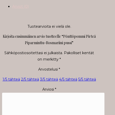
Rosmariini
Arviot (0)
pussi
määrä
Tuotearvioita ei vielä ole.
Kirjoita ensimmäinen arvio tuotteelle “Pönttöpommi Pirteä
Piparminttu-Rosmariini pussi”
Sähköpostiosoitettasi ei julkaista.
Pakolliset kentät
on merkitty
*
Arvostelusi
*
1/5 tähteä
2/5 tähteä
3/5 tähteä
4/5 tähteä
5/5 tähteä
Arviosi
*