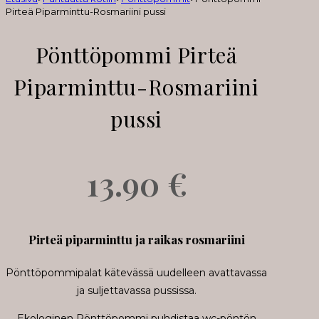
Pirteä Piparminttu-Rosmariini pussi
Pönttöpommi Pirteä
Piparminttu-Rosmariini
pussi
13.90
€
Pirteä piparminttu ja raikas rosmariini
Pönttöpommipalat kätevässä uudelleen avattavassa
ja suljettavassa pussissa.
Ekologinen Pönttöpommi puhdistaa wc-pöntön