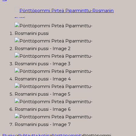
Etusivu
>
Puhtautta kotiin
>
Pönttöpommit
>
Pönttöpommi