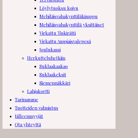
Löylytuoksu koivu
Mehiläisvahakynttiläkimppu
Mehiläisvahakynttilä yksittäiset
Virkattu Tiskirätti
Virkattu Ampiaisvalepesä
Joulukassi
Herkutteluhetkiin
Suklaakaakao
Suklaakeksit
Siemennäkkäri
Lahjakortti
Tarinamme
Tuotteiden valmistus
Jälleenmyyjät
Ota yhteyttä