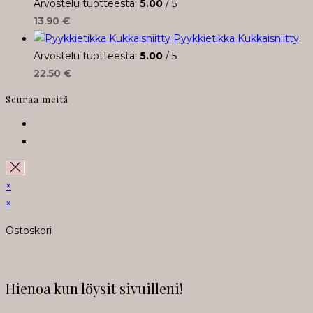
Arvostelu tuotteesta:
5.00
/ 5
13.90
€
Pyykkietikka Kukkaisniitty
Arvostelu tuotteesta:
5.00
/ 5
22.50
€
Seuraa meitä
Opens
in
Opens
a
in
new
a
×
tab
new
×
tab
Ostoskori
Hienoa kun löysit sivuilleni!