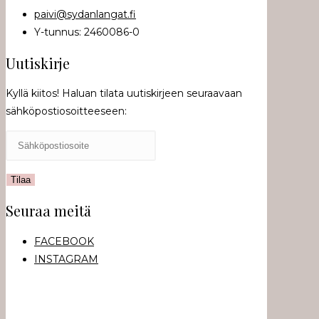
paivi@sydanlangat.fi
Y-tunnus: 2460086-0
Uutiskirje
Kyllä kiitos! Haluan tilata uutiskirjeen seuraavaan
sähköpostiosoitteeseen:
Seuraa meitä
FACEBOOK
INSTAGRAM