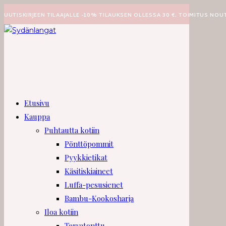
Siirry
UUTISKIRJEEN TILAAJALLE -10% TILAUKSEN OLLESSA 30 €. TOIMITUS NOU
suoraan
sisältöön
Etusivu
Kauppa
Puhtautta kotiin
Pönttöpommit
Pyykkietikat
Käsitiskiaineet
Luffa-pesusienet
Bambu-Kookosharja
Iloa kotiin
Tervatonttu