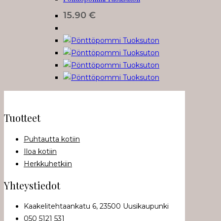
15.90
€
Tuotteet
Puhtautta kotiin
Iloa kotiin
Herkkuhetkiin
Yhteystiedot
Kaakelitehtaankatu 6, 23500 Uusikaupunki
050 5121 531