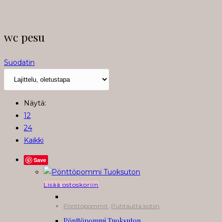
wc pesu
Suodatin
Näytä:
12
24
Kaikki
Save
Lisää ostoskoriin
Pönttöpommit
,
Puhtautta kotiin
Pönttöpommi Tuoksuton