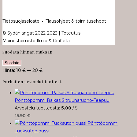
Tietosuojaseloste
•
Tlausohjeet & toimitusehdot
© Sydänlangat 2022-2023 | Toteutus:
Mainostoimisto Ilmiö & Grafiella
Suodata hinnan mukaan
Minimihinta
Maksimihinta
Suodata
Hinta:
10 €
—
20 €
Parhaiten arvioidut tuotteet
Pönttöpommi Raikas Sitruunaruoho-Teepuu
Arvostelu tuotteesta:
5.00
/ 5
15.90
€
Pönttöpommi
Tuoksuton pussi