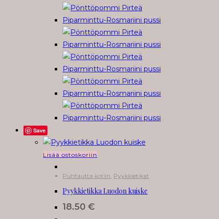
Save
Lisää ostoskoriin
Puhtautta kotiin
,
Pyykkietikat
Pyykkietikka Luodon kuiske
18.50
€