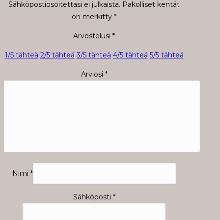
Sähköpostiosoitettasi ei julkaista.
Pakolliset kentät
on merkitty
*
Arvostelusi
*
1/5 tähteä
2/5 tähteä
3/5 tähteä
4/5 tähteä
5/5 tähteä
Arviosi
*
Nimi
*
Sähköposti
*