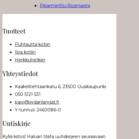
Tuotteet
Puhtautta kotiin
Iloa kotiin
Herkkuhetkiin
Yhteystiedot
Kaakelitehtaankatu 6, 23500 Uusikaupunki
050 5121 531
paivi@sydanlangat.fi
Y-tunnus: 2460086-0
Uutiskirje
Kyllä kiitos! Haluan tilata uutiskirjeen seuraavaan