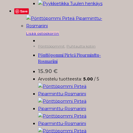
Save
Lisää ostoskoriin
Pönttöpommit
,
Puhtautta kotiin
Pönttöpommi Pirteä Piparminttu-
Rosmariini
15.90
€
Arvostelu tuotteesta:
5.00
/ 5