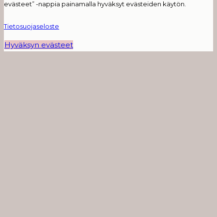
evästeet” -nappia painamalla hyväksyt evästeiden käytön.
Tietosuojaseloste
Hyväksyn evästeet