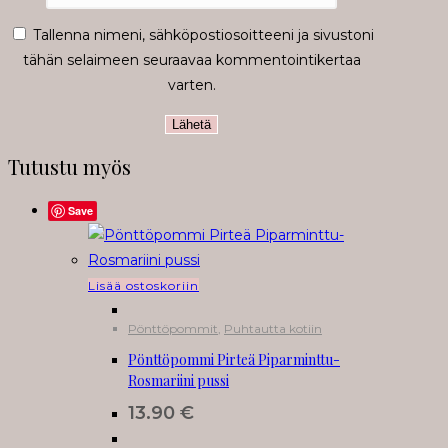
Tallenna nimeni, sähköpostiosoitteeni ja sivustoni
tähän selaimeen seuraavaa kommentointikertaa
varten.
Tutustu myös
Save
Lisää ostoskoriin
Pönttöpommit
,
Puhtautta kotiin
Pönttöpommi Pirteä Piparminttu-
Rosmariini pussi
13.90
€