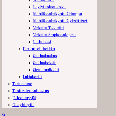
Löylytuoksu koivu
Mehiläisvahakynttiläkimppu
Mehiläisvahakynttilä yksittäiset
Virkattu Tiskirätti
Virkattu Ampiaisvalepesä
Joulukassi
Herkutteluhetkiin
Suklaakaakao
Suklaakeksit
Siemennäkkäri
Lahjakortti
Tarinamme
Tuotteiden valmistus
Jälleenmyyjät
Ota yhteyttä
🔍