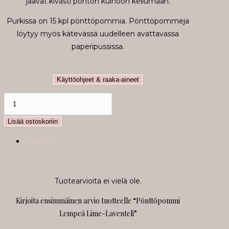
jäävät kivasti pöntön kulhoon kellumaan.
Purkissa on 15 kpl pönttöpommia. Pönttöpommeja
löytyy myös kätevässä uudelleen avattavassa
paperipussissa.
Käyttöohjeet & raaka-aineet
Pönttöpommi
Lempeä
Lisää ostoskoriin
Lime-
Laventeli
Arviot (0)
määrä
Tuotearvioita ei vielä ole.
Kirjoita ensimmäinen arvio tuotteelle “Pönttöpommi
Lempeä Lime-Laventeli”