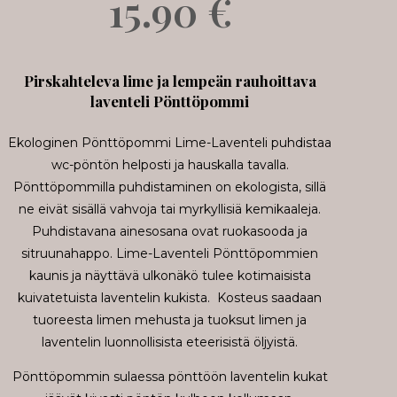
15.90
€
Pirskahteleva lime ja lempeän rauhoittava
laventeli Pönttöpommi
Ekologinen Pönttöpommi Lime-Laventeli puhdistaa
wc-pöntön helposti ja hauskalla tavalla.
Pönttöpommilla puhdistaminen on ekologista, sillä
ne eivät sisällä vahvoja tai myrkyllisiä kemikaaleja.
Puhdistavana ainesosana ovat ruokasooda ja
sitruunahappo. Lime-Laventeli Pönttöpommien
kaunis ja näyttävä ulkonäkö tulee kotimaisista
kuivatetuista laventelin kukista. Kosteus saadaan
tuoreesta limen mehusta ja tuoksut limen ja
laventelin luonnollisista eteerisistä öljyistä.
Pönttöpommin sulaessa pönttöön laventelin kukat