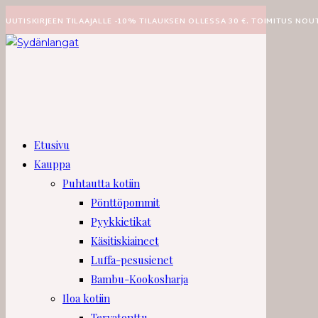
Siirry
UUTISKIRJEEN TILAAJALLE -10% TILAUKSEN OLLESSA 30 €. TOIMITUS NOU
suoraan
sisältöön
Etusivu
Kauppa
Puhtautta kotiin
Pönttöpommit
Pyykkietikat
Käsitiskiaineet
Luffa-pesusienet
Bambu-Kookosharja
Iloa kotiin
Tervatonttu