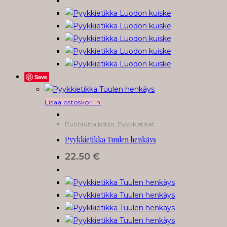
Save
Lisää ostoskoriin
Puhtautta kotiin
,
Pyykkietikat
Pyykkietikka Tuulen henkäys
22.50
€