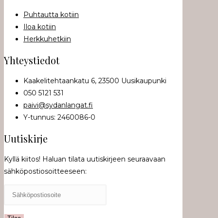
Puhtautta kotiin
Iloa kotiin
Herkkuhetkiin
Yhteystiedot
Kaakelitehtaankatu 6, 23500 Uusikaupunki
050 5121 531
paivi@sydanlangat.fi
Y-tunnus: 2460086-0
Uutiskirje
Kyllä kiitos! Haluan tilata uutiskirjeen seuraavaan
sähköpostiosoitteeseen: