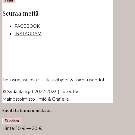
Seuraa meitä
FACEBOOK
INSTAGRAM
Tietosuojaseloste
•
Tlausohjeet & toimitusehdot
© Sydänlangat 2022-2023 | Toteutus:
Mainostoimisto Ilmiö & Grafiella
Suodata hinnan mukaan
Minimihinta
Maksimihinta
Suodata
Hinta:
10 €
—
20 €