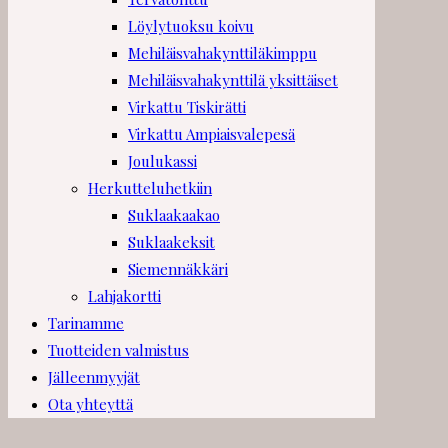
Löylytuoksu koivu
Mehiläisvahakynttiläkimppu
Mehiläisvahakynttilä yksittäiset
Virkattu Tiskirätti
Virkattu Ampiaisvalepesä
Joulukassi
Herkutteluhetkiin
Suklaakaakao
Suklaakeksit
Siemennäkkäri
Lahjakortti
Tarinamme
Tuotteiden valmistus
Jälleenmyyjät
Ota yhteyttä