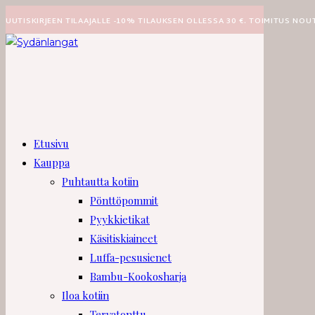
Siirry
UUTISKIRJEEN TILAAJALLE -10% TILAUKSEN OLLESSA 30 €. TOIMITUS NOU
suoraan
sisältöön
Etusivu
Kauppa
Puhtautta kotiin
Pönttöpommit
Pyykkietikat
Käsitiskiaineet
Luffa-pesusienet
Bambu-Kookosharja
Iloa kotiin
Tervatonttu