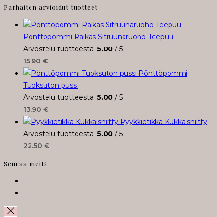
Parhaiten arvioidut tuotteet
Pönttöpommi Raikas Sitruunaruoho-Teepuu
Arvostelu tuotteesta:
5.00
/ 5
15.90
€
Pönttöpommi
Tuoksuton pussi
Arvostelu tuotteesta:
5.00
/ 5
13.90
€
Pyykkietikka Kukkaisniitty
Arvostelu tuotteesta:
5.00
/ 5
22.50
€
Seuraa meitä
Opens
in
Opens
a
in
new
a