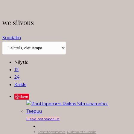
wc siivous
Suodatin
Näytä:
12
24
Kaikki
Save
Lisää ostoskoriin
Pönttöpommit
,
Puhtautta kotiin