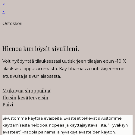
×
tab
new
×
tab
Ostoskori
Hienoa kun löysit sivuilleni!
Voit hyödyntää tilauksessasi uutiskirjeen tilaajan edun -10 %
tilauksesi loppusummasta. Käy tilaamassa uutiskirjeemme
etusivulta ja sivun alaosasta.
Mukavaa shoppailua!
Iloisin kesäterveisin
Päivi
Sivustomme käyttää evästeitä. Evästeet tekevät sivustomme
käyttämisestä helppoa, nopeaa ja käyttäjäystävällistä. “Hyväksyn
evästeet” -nappia painamalla hyväksyt evästeiden käytön.