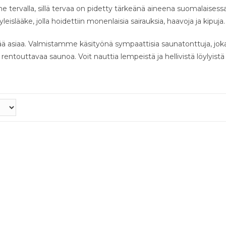
tervalla, sillä tervaa on pidetty tärkeänä aineena suomalaisess
yleislääke, jolla hoidettiin monenlaisia sairauksia, haavoja ja kipuja.
ä asiaa. Valmistamme käsityönä sympaattisia saunatonttuja, jok
ntouttavaa saunoa. Voit nauttia lempeistä ja hellivistä löylyistä 