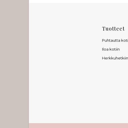
tuotteesta:
4.00
/ 5
Tuotteet
Puhtautta koti
Iloa kotiin
Herkkuhetkii