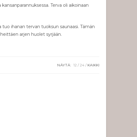
a kansanparannuksessa. Terva oli aikoinaan
a tuo ihanan tervan tuoksun saunaasi. Tämän
heittäen arjen huolet syrjään.
NÄYTÄ:
12
24
KAIKKI