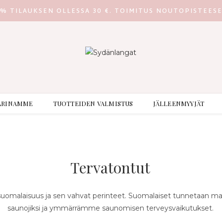
0% TILAUKSEN OLLESSA 30 €. TOIMITUS NOUTOPISTEES
ARINAMME
TUOTTEIDEN VALMISTUS
JÄLLEENMYYJÄT
Tervatontut
 suomalaisuus ja sen vahvat perinteet. Suomalaiset tunnetaan m
saunojiksi ja ymmärrämme saunomisen terveysvaikutukset.