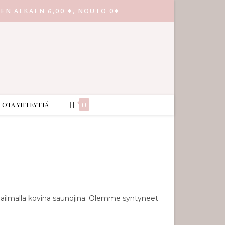
EEN ALKAEN 6,00 €, NOUTO 0€
0
OTA YHTEYTTÄ
aailmalla kovina saunojina. Olemme syntyneet