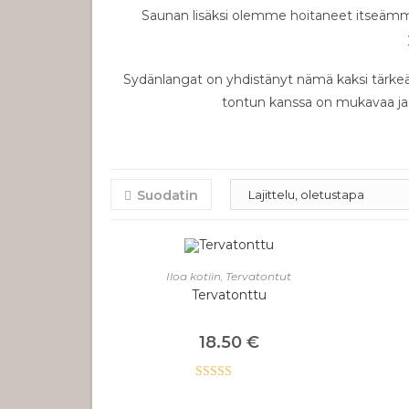
Saunan lisäksi olemme hoitaneet itseämme 
Sydänlangat on yhdistänyt nämä kaksi tärkeä
tontun kanssa on mukavaa ja re
Suodatin
LISÄÄ OSTOSKORIIN
Iloa kotiin
,
Tervatontut
Tervatonttu
18.50
€
Arvostelu