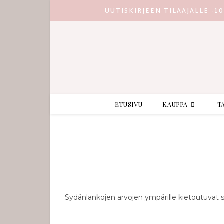
UUTISKIRJEEN TILAAJALLE -1
ETUSIVU
KAUPPA
T
Sydänlankojen arvojen ympärille kietoutuvat