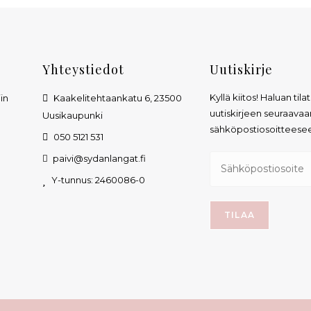
Yhteystiedot
Uutiskirje
Kyllä kiitos! Haluan tila
in
Kaakelitehtaankatu 6, 23500
uutiskirjeen seuraavaa
Uusikaupunki
sähköpostiosoitteese
050 5121 531
n
paivi@sydanlangat.fi
Y-tunnus: 2460086-0