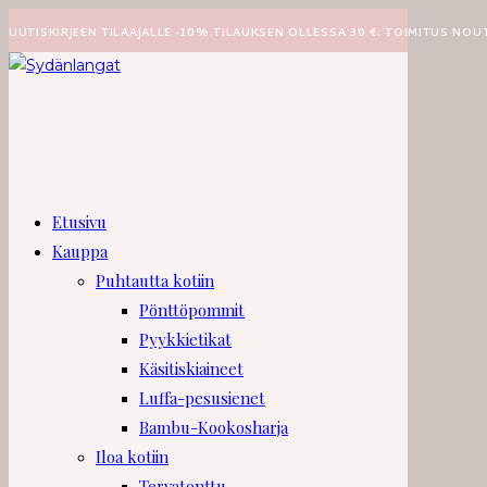
Siirry
UUTISKIRJEEN TILAAJALLE -10% TILAUKSEN OLLESSA 30 €. TOIMITUS NOU
suoraan
sisältöön
Etusivu
Kauppa
Puhtautta kotiin
Pönttöpommit
Pyykkietikat
Käsitiskiaineet
Luffa-pesusienet
Bambu-Kookosharja
Iloa kotiin
Tervatonttu