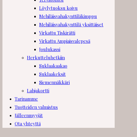
Löylytuoksu koivu
Mehiläisvahakynttiläkimppu
Mehiläisvahakynttilä yksittäiset
Virkattu Tiskirätti
Virkattu Ampiaisvalepesä
Joulukassi
Herkutteluhetkiin
Suklaakaakao
Suklaakeksit
Siemennäkkäri
Lahjakortti
Tarinamme
Tuotteiden valmistus
Jälleenmyyjät
Ota yhteyttä