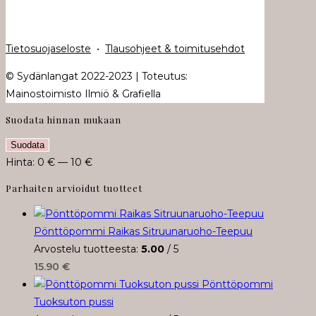
Tietosuojaseloste
•
Tlausohjeet & toimitusehdot
© Sydänlangat 2022-2023 | Toteutus:
Mainostoimisto Ilmiö & Grafiella
Suodata hinnan mukaan
Minimihinta
Maksimihinta
Suodata
Hinta:
0 €
—
10 €
Parhaiten arvioidut tuotteet
Pönttöpommi Raikas Sitruunaruoho-Teepuu
Arvostelu tuotteesta:
5.00
/ 5
15.90
€
Pönttöpommi
Tuoksuton pussi