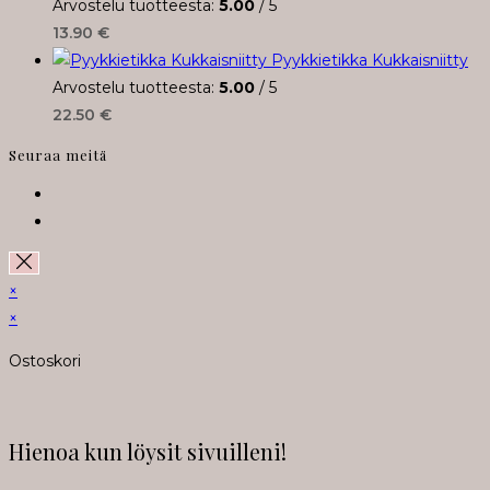
Arvostelu tuotteesta:
5.00
/ 5
13.90
€
Pyykkietikka Kukkaisniitty
Arvostelu tuotteesta:
5.00
/ 5
22.50
€
Seuraa meitä
Opens
in
Opens
a
in
new
a
×
tab
new
×
tab
Ostoskori
Hienoa kun löysit sivuilleni!