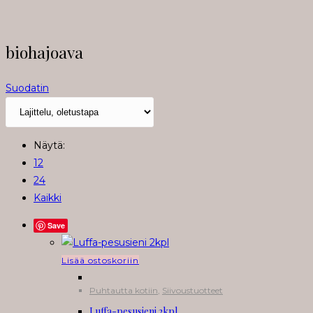
biohajoava
Suodatin
Näytä:
12
24
Kaikki
Save
Lisää ostoskoriin
Puhtautta kotiin
,
Siivoustuotteet
Luffa-pesusieni 2kpl