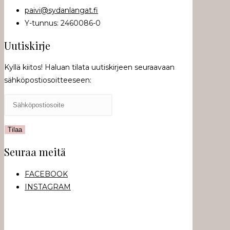
paivi@sydanlangat.fi
Y-tunnus: 2460086-0
Uutiskirje
Kyllä kiitos! Haluan tilata uutiskirjeen seuraavaan
sähköpostiosoitteeseen:
Seuraa meitä
FACEBOOK
INSTAGRAM