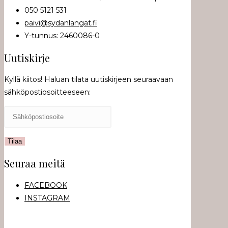
050 5121 531
paivi@sydanlangat.fi
Y-tunnus: 2460086-0
Uutiskirje
Kyllä kiitos! Haluan tilata uutiskirjeen seuraavaan
sähköpostiosoitteeseen:
Seuraa meitä
FACEBOOK
INSTAGRAM