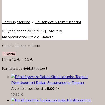
Tietosuojaseloste
•
Tlausohjeet & toimitusehdot
© Sydänlangat 2022-2023 | Toteutus:
Mainostoimisto Ilmiö & Grafiella
Suodata hinnan mukaan
Minimihinta
Maksimihinta
Suodata
Hinta:
10 €
—
20 €
Parhaiten arvioidut tuotteet
Pönttöpommi Raikas Sitruunaruoho-Teepuu
Arvostelu tuotteesta:
5.00
/ 5
15.90
€
Pönttöpommi