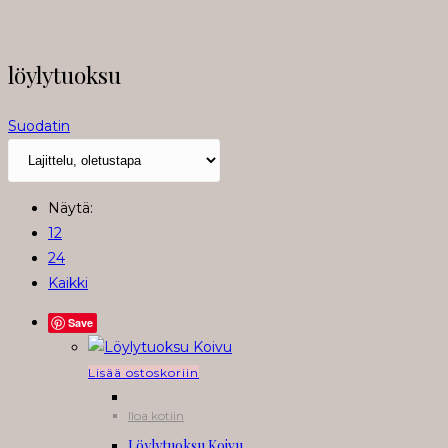
löylytuoksu
Suodatin
Näytä:
12
24
Kaikki
Save
Lisää ostoskoriin
Iloa kotiin
Löylytuoksu Koivu