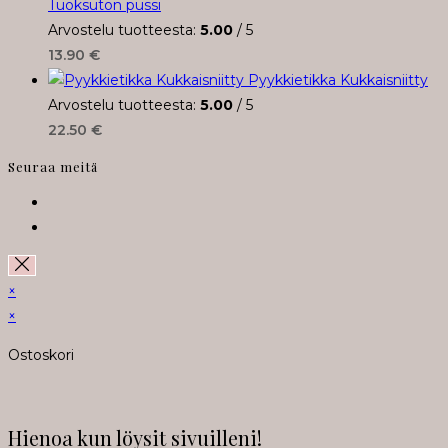
Tuoksuton pussi
Arvostelu tuotteesta:
5.00
/ 5
13.90
€
Pyykkietikka Kukkaisniitty
Arvostelu tuotteesta:
5.00
/ 5
22.50
€
Seuraa meitä
Opens
in
Opens
a
in
new
a
×
tab
new
×
tab
Ostoskori
Hienoa kun löysit sivuilleni!