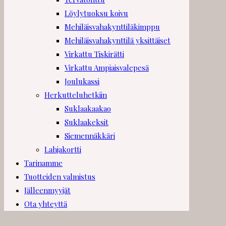
Löylytuoksu koivu
Mehiläisvahakynttiläkimppu
Mehiläisvahakynttilä yksittäiset
Virkattu Tiskirätti
Virkattu Ampiaisvalepesä
Joulukassi
Herkutteluhetkiin
Suklaakaakao
Suklaakeksit
Siemennäkkäri
Lahjakortti
Tarinamme
Tuotteiden valmistus
Jälleenmyyjät
Ota yhteyttä