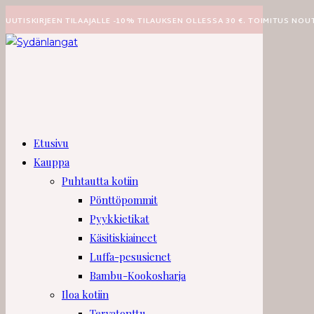
Siirry
UUTISKIRJEEN TILAAJALLE -10% TILAUKSEN OLLESSA 30 €. TOIMITUS NOU
suoraan
sisältöön
Etusivu
Kauppa
Puhtautta kotiin
Pönttöpommit
Pyykkietikat
Käsitiskiaineet
Luffa-pesusienet
Bambu-Kookosharja
Iloa kotiin
Tervatonttu