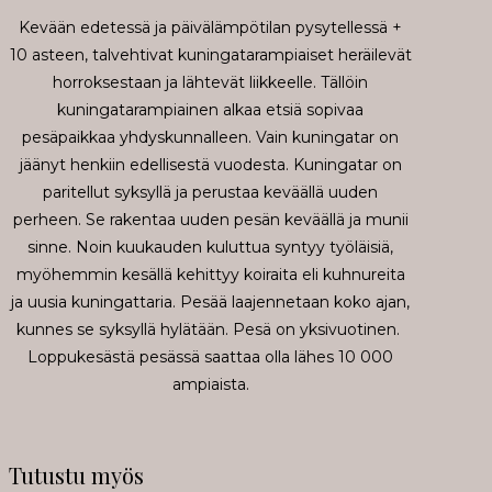
Kevään edetessä ja päivälämpötilan pysytellessä +
10 asteen, talvehtivat kuningatarampiaiset heräilevät
horroksestaan ja lähtevät liikkeelle. Tällöin
kuningatarampiainen alkaa etsiä sopivaa
pesäpaikkaa yhdyskunnalleen. Vain kuningatar on
jäänyt henkiin edellisestä vuodesta. Kuningatar on
paritellut syksyllä ja perustaa keväällä uuden
perheen. Se rakentaa uuden pesän keväällä ja munii
sinne. Noin kuukauden kuluttua syntyy työläisiä,
myöhemmin kesällä kehittyy koiraita eli kuhnureita
ja uusia kuningattaria. Pesää laajennetaan koko ajan,
kunnes se syksyllä hylätään. Pesä on yksivuotinen.
Loppukesästä pesässä saattaa olla lähes 10 000
ampiaista.
Tutustu myös