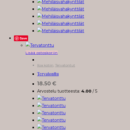
valinnat
tuotteen
sivulla.
Save
Lisää ostoskoriin
Iloa kotiin
,
Tervatontut
Tervatonttu
18.50
€
Arvostelu tuotteesta:
4.00
/ 5