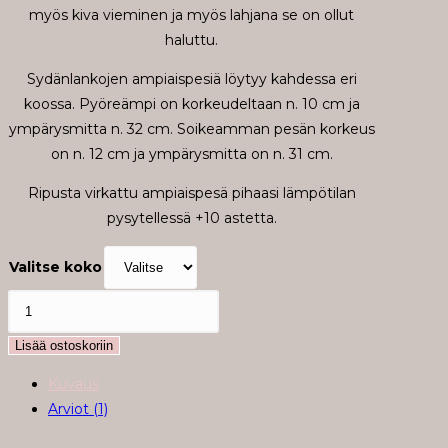
myös kiva vieminen ja myös lahjana se on ollut
haluttu.
Sydänlankojen ampiaispesiä löytyy kahdessa eri
koossa. Pyöreämpi on korkeudeltaan n. 10 cm ja
ympärysmitta n. 32 cm. Soikeamman pesän korkeus
on n. 12 cm ja ympärysmitta on n. 31 cm.
Ripusta virkattu ampiaispesä pihaasi lämpötilan
pysytellessä +10 astetta.
Valitse koko
Virkattu
Ampiaispesä
Lisää ostoskoriin
määrä
Kuvaus
Arviot (1)