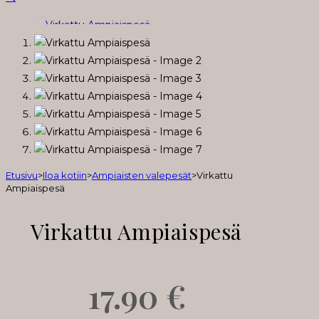
Etusivu
>
Iloa kotiin
>
Ampiaisten valepesät
>
Virkattu
Ampiaispesä
Virkattu Ampiaispesä
17.90
€