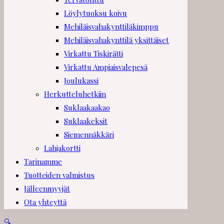
Löylytuoksu koivu
Mehiläisvahakynttiläkimppu
Mehiläisvahakynttilä yksittäiset
Virkattu Tiskirätti
Virkattu Ampiaisvalepesä
Joulukassi
Herkutteluhetkiin
Suklaakaakao
Suklaakeksit
Siemennäkkäri
Lahjakortti
Tarinamme
Tuotteiden valmistus
Jälleenmyyjät
Ota yhteyttä
🔍