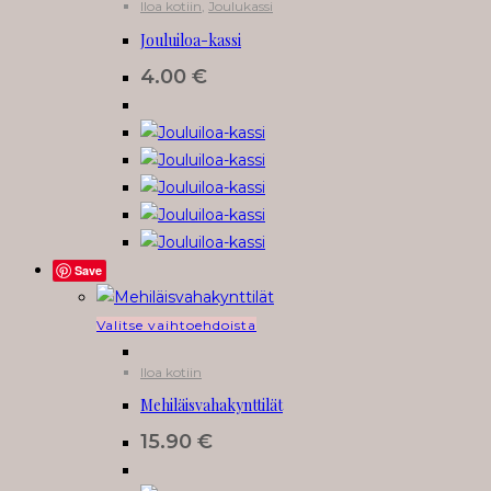
Iloa kotiin
,
Joulukassi
Jouluiloa-kassi
4.00
€
Save
Tällä
Valitse vaihtoehdoista
tuotteella
Iloa kotiin
on
Mehiläisvahakynttilät
useampi
muunnelma.
15.90
€
Voit
tehdä