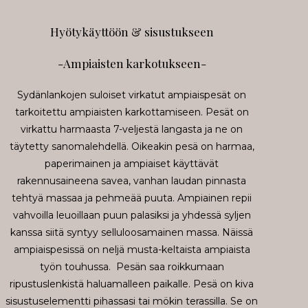
Hyötykäyttöön & sisustukseen
-Ampiaisten karkotukseen-
Sydänlankojen suloiset virkatut ampiaispesät on
tarkoitettu ampiaisten karkottamiseen. Pesät on
virkattu harmaasta 7-veljestä langasta ja ne on
täytetty sanomalehdellä. Oikeakin pesä on harmaa,
paperimainen ja ampiaiset käyttävät
rakennusaineena savea, vanhan laudan pinnasta
tehtyä massaa ja pehmeää puuta. Ampiainen repii
vahvoilla leuoillaan puun palasiksi ja yhdessä syljen
kanssa siitä syntyy selluloosamainen massa. Näissä
ampiaispesissä on neljä musta-keltaista ampiaista
työn touhussa. Pesän saa roikkumaan
ripustuslenkistä haluamalleen paikalle. Pesä on kiva
sisustuselementti pihassasi tai mökin terassilla. Se on