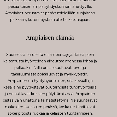
Ampiaiset ovat hyvin reviiritietosia, eivätkä rakenna
pesää toisen ampiaisyhdyskunnan lähettyville.
Ampiaiset perustavat pesän mielellään suojaisaan
paikkaan, kuten räystään alle tai katonrajaan.
Ampiaisen elämää
Suomessa on useita eri ampiaislajeja. Tämä pieni
keltamusta hyönteinen aiheuttaa monessa inhoa ja
pelkoakin. Niillä on läpikuultavat siivet ja
takaruumiissa poikkijuovat ja myrkkypistin.
Ampiainen on hyötyhyönteinen, sillä keväällä ja
kesällä ne pyydystävät puutarhoista tuhohyönteisiä
ja ne auttavat kukkien pölyttämisessä. Ampiainen
pistää vain uhattuna tai hätistettynä. Ne suuntaavat
makeiden tuoksujen perässä, koska ne tarvitsevat
sokeripitoista ruokaa jälkeläisten tuottamiseen.