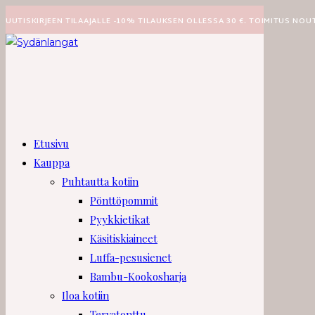
Siirry
UUTISKIRJEEN TILAAJALLE -10% TILAUKSEN OLLESSA 30 €. TOIMITUS NOU
suoraan
sisältöön
Etusivu
Kauppa
Puhtautta kotiin
Pönttöpommit
Pyykkietikat
Käsitiskiaineet
Luffa-pesusienet
Bambu-Kookosharja
Iloa kotiin
Tervatonttu