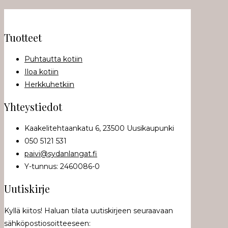
Tuotteet
Puhtautta kotiin
Iloa kotiin
Herkkuhetkiin
Yhteystiedot
Kaakelitehtaankatu 6, 23500 Uusikaupunki
050 5121 531
paivi@sydanlangat.fi
Y-tunnus: 2460086-0
Uutiskirje
Kyllä kiitos! Haluan tilata uutiskirjeen seuraavaan
sähköpostiosoitteeseen: