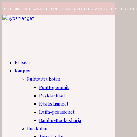
Siirry
UUTISKIRJEEN TILAAJALLE -10% TILAUKSEN OLLESSA 30 €. TOIMITUS NOU
suoraan
sisältöön
Etusivu
Kauppa
Puhtautta kotiin
Pönttöpommit
Pyykkietikat
Käsitiskiaineet
Luffa-pesusienet
Bambu-Kookosharja
Iloa kotiin
Tervatonttu