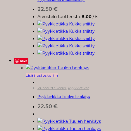
22.50
€
Arvostelu tuotteesta:
5.00
/ 5
Save
Lisää ostoskoriin
Puhtautta kotiin
,
Pyykkietikat
Pyykkietikka Tuulen henkäys
22.50
€