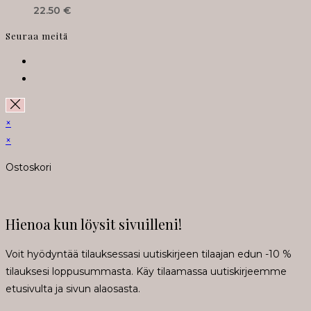
22.50
€
Seuraa meitä
Opens
in
Opens
a
in
new
a
×
tab
new
×
tab
Ostoskori
Hienoa kun löysit sivuilleni!
Voit hyödyntää tilauksessasi uutiskirjeen tilaajan edun -10 %
tilauksesi loppusummasta. Käy tilaamassa uutiskirjeemme
etusivulta ja sivun alaosasta.