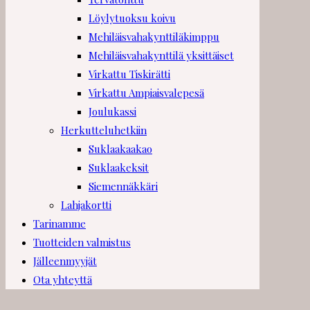
Löylytuoksu koivu
Mehiläisvahakynttiläkimppu
Mehiläisvahakynttilä yksittäiset
Virkattu Tiskirätti
Virkattu Ampiaisvalepesä
Joulukassi
Herkutteluhetkiin
Suklaakaakao
Suklaakeksit
Siemennäkkäri
Lahjakortti
Tarinamme
Tuotteiden valmistus
Jälleenmyyjät
Ota yhteyttä