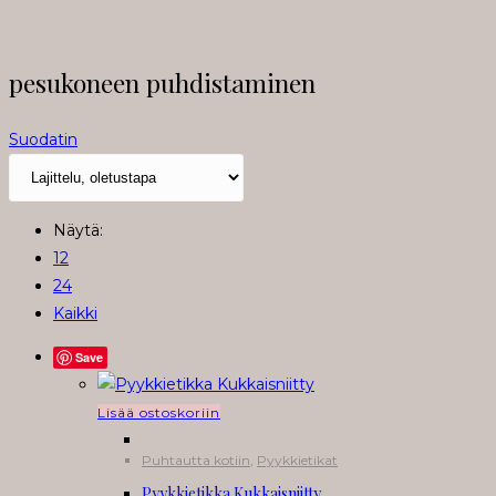
pesukoneen puhdistaminen
Suodatin
Näytä:
12
24
Kaikki
Save
Lisää ostoskoriin
Puhtautta kotiin
,
Pyykkietikat
Pyykkietikka Kukkaisniitty