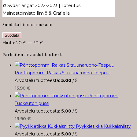
© Sydänlangat 2022-2023 | Toteutus:
Mainostoimisto Ilmiö & Grafiella
Suodata hinnan mukaan
Minimihinta
Maksimihinta
Suodata
Hinta:
20 €
—
30 €
Parhaiten arvioidut tuotteet
Pönttöpommi Raikas Sitruunaruoho-Teepuu
Arvostelu tuotteesta:
5.00
/ 5
15.90
€
Pönttöpommi
Tuoksuton pussi
Arvostelu tuotteesta:
5.00
/ 5
13.90
€
Pyykkietikka Kukkaisniitty
Arvostelu tuotteesta:
5.00
/ 5