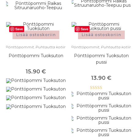
Save
Save
Lisää ostoskoriin
Lisää ostoskoriin
Pönttöpommit
,
Puhtautta kotiin
Pönttöpommit
,
Puhtautta kotiin
Pönttöpommi Tuoksuton
Pönttöpommi Tuoksuton
pussi
15.90
€
13.90
€
Arvostelu
tuotteesta:
5.00
/ 5