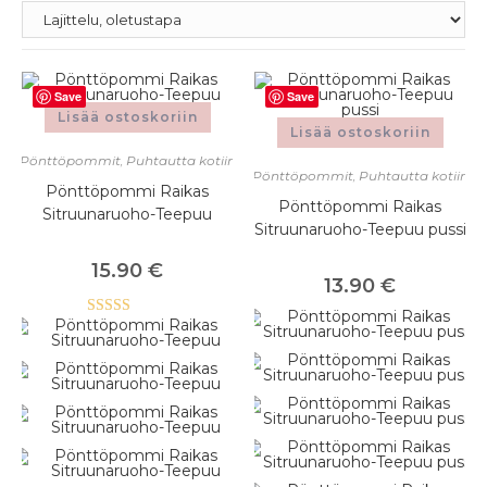
Save
Save
Lisää ostoskoriin
Lisää ostoskoriin
Pönttöpommit
,
Puhtautta kotiin
Pönttöpommit
,
Puhtautta kotiin
Pönttöpommi Raikas
Pönttöpommi Raikas
Sitruunaruoho-Teepuu
Sitruunaruoho-Teepuu pussi
15.90
€
13.90
€
Arvostelu
tuotteesta:
5.00
/ 5