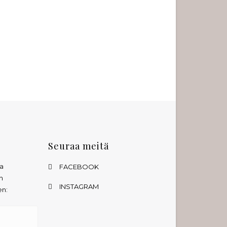
Seuraa meitä
ta
FACEBOOK
n
INSTAGRAM
en: