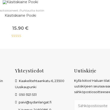
ALITSE VAIHTOEHDOISTA
sitiskiaineet
,
Puhtautta kotiin
Käsitiskiaine Pooki
15.90
€
Arvostelu
tuotteesta:
5.00
/ 5
Yhteystiedot
Uutiskirje
Kyllä kiitos! Haluan tila
in
Kaakelitehtaankatu 6, 23500
uutiskirjeen seuraavaa
Uusikaupunki
sähköpostiosoitteese
050 5121 531
n
paivi@sydanlangat.fi
Y-tunnus: 2460086-0