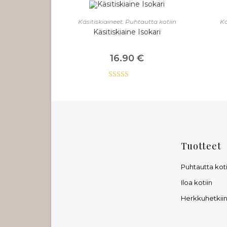
VALITSE VAIHTOEHDOISTA
V
Käsitiskiaineet
,
Puhtautta kotiin
Kä
Käsitiskiaine Isokari
16.90
€
Arvostelu
tuotteesta:
5.00
/ 5
Tuotteet
Puhtautta koti
Iloa kotiin
Herkkuhetkii