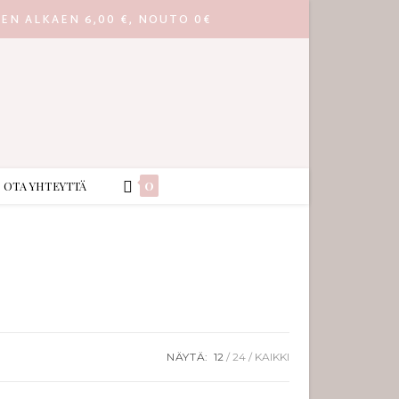
EEN ALKAEN 6,00 €, NOUTO 0€
0
OTA YHTEYTTÄ
NÄYTÄ:
12
24
KAIKKI