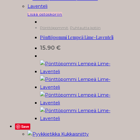
Lisää ostoskoriin
Pönttöpommit
,
Puhtautta kotiin
Pönttöpommi Lempeä Lime-Laventeli
15.90
€
Save