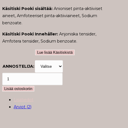
Käsitiski Pooki sisältää:
Anioniset pinta-aktiiviset
aineet, Amfoteeriset pinta-aktiiviaineet, Sodium
benzoate.
Käsitiski Pooki Innehåller:
Anjoniska tensider,
Amfotera tensider, Sodium benzoate.
Lue lisää Käsitiskistä
ANNOSTELIJA:
Käsitiskiaine
Pooki
Lisää ostoskoriin
määrä
Lisätiedot
Arviot (2)