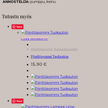
ANNOSTELIJA:
pumppu, keinu
Tutustu myös
Save
Lisää ostoskoriin
Pönttöpommit
,
Puhtautta kotiin
Pönttöpommi Tuoksuton
15.90
€
Save