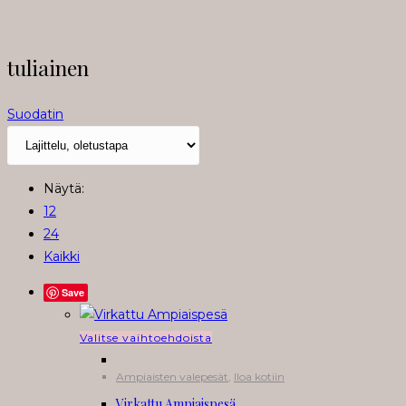
tuliainen
Suodatin
Näytä:
12
24
Kaikki
Save
Tällä
Valitse vaihtoehdoista
tuotteella
Ampiaisten valepesät
,
Iloa kotiin
on
Virkattu Ampiaispesä
useampi