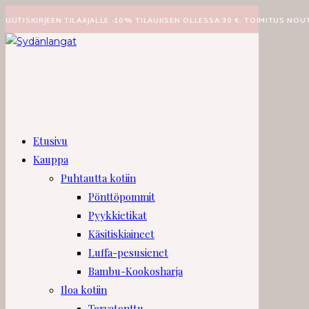
Siirry
UUTISKIRJEEN TILAAJALLE -10% TILAUKSEN OLLESSA 30 €. TOIMITUS NOU
suoraan
sisältöön
Etusivu
Kauppa
Puhtautta kotiin
Pönttöpommit
Pyykkietikat
Käsitiskiaineet
Luffa-pesusienet
Bambu-Kookosharja
Iloa kotiin
Tervatonttu