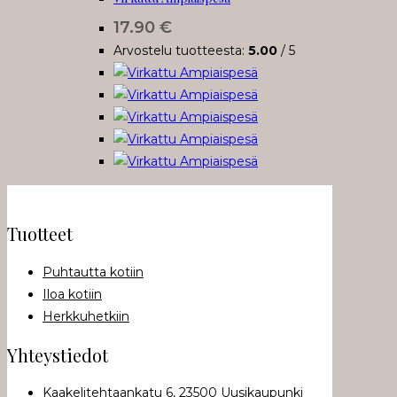
muunnelma.
17.90
€
Voit
Arvostelu tuotteesta:
5.00
/ 5
tehdä
valinnat
tuotteen
sivulla.
Tuotteet
Puhtautta kotiin
Iloa kotiin
Herkkuhetkiin
Yhteystiedot
Kaakelitehtaankatu 6, 23500 Uusikaupunki