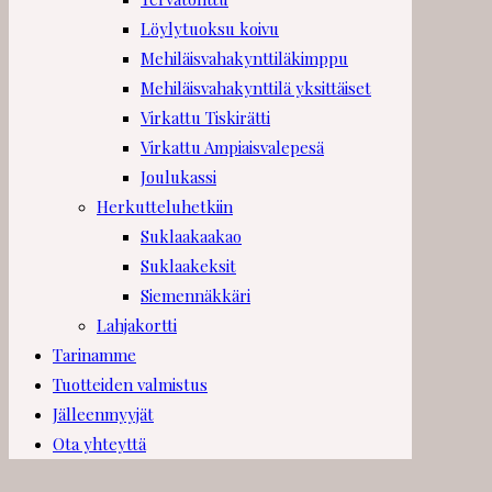
Löylytuoksu koivu
Mehiläisvahakynttiläkimppu
Mehiläisvahakynttilä yksittäiset
Virkattu Tiskirätti
Virkattu Ampiaisvalepesä
Joulukassi
Herkutteluhetkiin
Suklaakaakao
Suklaakeksit
Siemennäkkäri
Lahjakortti
Tarinamme
Tuotteiden valmistus
Jälleenmyyjät
Ota yhteyttä