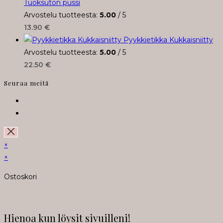
Tuoksuton pussi
Arvostelu tuotteesta:
5.00
/ 5
13.90
€
Pyykkietikka Kukkaisniitty
Arvostelu tuotteesta:
5.00
/ 5
22.50
€
Seuraa meitä
Opens
in
Opens
a
in
new
a
×
tab
new
×
tab
Ostoskori
Hienoa kun löysit sivuilleni!