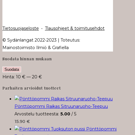
Tietosuojaseloste
•
Tlausohjeet & toimitusehdot
© Sydänlangat 2022-2023 | Toteutus:
Mainostoimisto Ilmiö & Grafiella
Suodata hinnan mukaan
Minimihinta
Maksimihinta
Suodata
Hinta:
10 €
—
20 €
Parhaiten arvioidut tuotteet
Pönttöpommi Raikas Sitruunaruoho-Teepuu
Arvostelu tuotteesta:
5.00
/ 5
15.90
€
Pönttöpommi