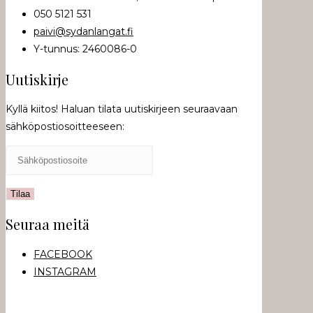
050 5121 531
paivi@sydanlangat.fi
Y-tunnus: 2460086-0
Uutiskirje
Kyllä kiitos! Haluan tilata uutiskirjeen seuraavaan
sähköpostiosoitteeseen:
Seuraa meitä
FACEBOOK
INSTAGRAM