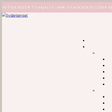
Siirry
UUTISKIRJEEN TILAAJALLE -10% TILAUKSEN OLLESSA 3
suoraan
sisältöön