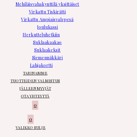
Mehiläisvahakynttilä yksittäiset
Virkattu Tiskirätti
Virkattu Ampiaisvalepesä
Joulukassi
Herkutteluhetkiin
Suklaakaakao
Suklaakeksit
Siemennäkkäri
Lahjakortti
TARINAMME
TUOTTEIDEN VALMISTUS
JÄLLEENMYYJÄT
OTA YHTEYTTÄ
0
0
VALIKKO
SULJE