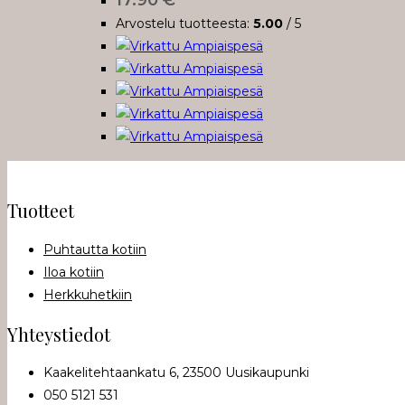
Voit
Arvostelu tuotteesta:
5.00
/ 5
tehdä
valinnat
tuotteen
sivulla.
Tuotteet
Puhtautta kotiin
Iloa kotiin
Herkkuhetkiin
Yhteystiedot
Kaakelitehtaankatu 6, 23500 Uusikaupunki
050 5121 531