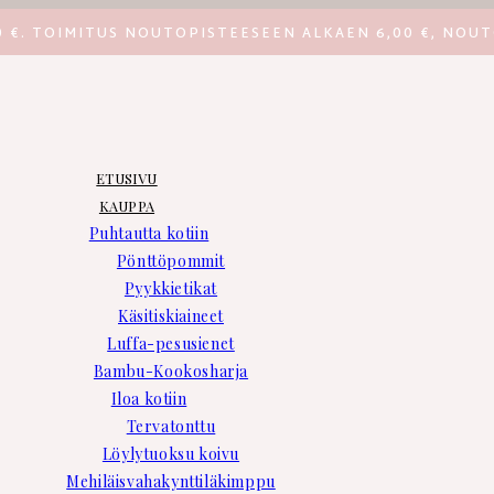
0 €. TOIMITUS NOUTOPISTEESEEN ALKAEN 6,00 €, NOUT
ETUSIVU
KAUPPA
Puhtautta kotiin
Pönttöpommit
Pyykkietikat
Käsitiskiaineet
Luffa-pesusienet
Bambu-Kookosharja
Iloa kotiin
Tervatonttu
Löylytuoksu koivu
Mehiläisvahakynttiläkimppu