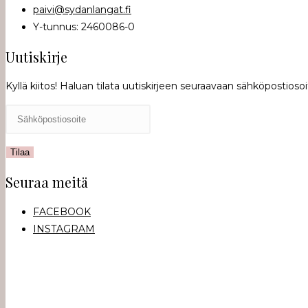
paivi@sydanlangat.fi
Y-tunnus: 2460086-0
Uutiskirje
Kyllä kiitos! Haluan tilata uutiskirjeen seuraavaan sähköpostioso
Seuraa meitä
FACEBOOK
INSTAGRAM