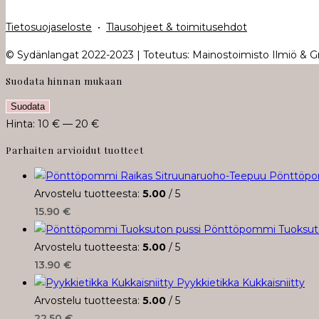
Tietosuojaseloste
•
Tlausohjeet & toimitusehdot
© Sydänlangat 2022-2023 | Toteutus: Mainostoimisto Ilmiö & Gra
Suodata hinnan mukaan
Minimihinta
Maksimihinta
Suodata
Hinta:
10 €
—
20 €
Parhaiten arvioidut tuotteet
Pönttöpo
Arvostelu tuotteesta:
5.00
/ 5
15.90
€
Pönttöpommi Tuoksuto
Arvostelu tuotteesta:
5.00
/ 5
13.90
€
Pyykkietikka Kukkaisniitty
Arvostelu tuotteesta:
5.00
/ 5
22.50
€