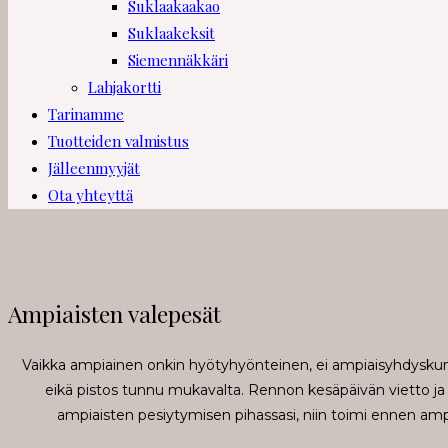
Suklaakaakao
Suklaakeksit
Siemennäkkäri
Lahjakortti
Tarinamme
Tuotteiden valmistus
Jälleenmyyjät
Ota yhteyttä
Ampiaisten valepesät
Vaikka ampiainen onkin hyötyhyönteinen, ei ampiaisyhdyskunn
eikä pistos tunnu mukavalta. Rennon kesäpäivän vietto ja
ampiaisten pesiytymisen pihassasi, niin toimi ennen ampi