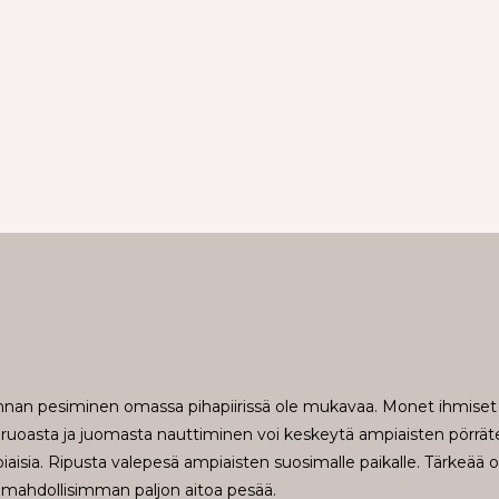
an pesiminen omassa pihapiirissä ole mukavaa. Monet ihmiset ova
 ruoasta ja juomasta nauttiminen voi keskeytä ampiaisten pörräte
aisia. Ripusta valepesä ampiaisten suosimalle paikalle. Tärkeää 
mahdollisimman paljon aitoa pesää.