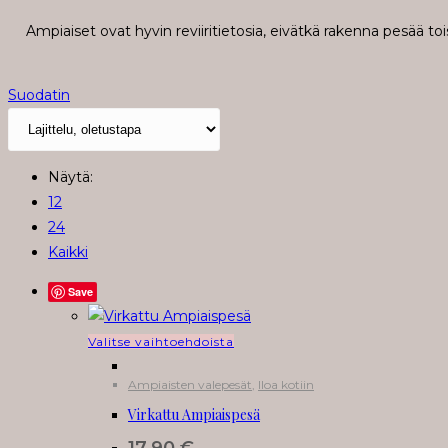
Ampiaiset ovat hyvin reviiritietosia, eivätkä rakenna pesää t
Suodatin
Näytä:
12
24
Kaikki
Save
Tällä
Valitse vaihtoehdoista
tuotteella
Ampiaisten valepesät
,
Iloa kotiin
on
Virkattu Ampiaispesä
useampi
muunnelma.
17.90
€