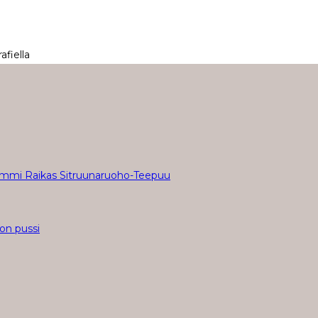
fiella
mmi Raikas Sitruunaruoho-Teepuu
n pussi