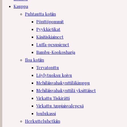
Kauppa
Puhtautta kotiin
Pönttöpommit
Pyykkietikat
Käsitiskiaineet
Luffa-pesusienet
Bambu-Kookosharja
Iloa kotiin
Tervatonttu
Löylytuoksu koivu
Mehiläisvahakynttiläkimppu
Mehiläisvahakynttilä yksittäiset
Virkattu Tiskirätti
Virkattu Ampiaisvalepesä
Joulukassi
Herkutteluhetkiin