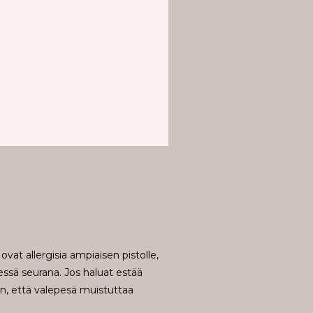
t allergisia ampiaisen pistolle,
ssä seurana. Jos haluat estää
on, että valepesä muistuttaa