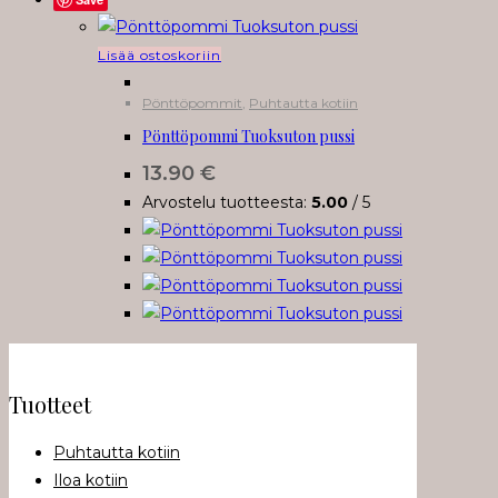
Lisää ostoskoriin
Pönttöpommit
,
Puhtautta kotiin
Pönttöpommi Tuoksuton pussi
13.90
€
Arvostelu tuotteesta:
5.00
/ 5
Tuotteet
Puhtautta kotiin
Iloa kotiin