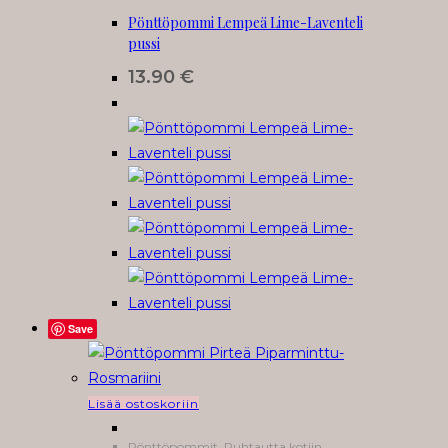
Pönttöpommi Lempeä Lime-Laventeli
pussi
13.90
€
Save
Lisää ostoskoriin
Pönttöpommit
,
Puhtautta kotiin