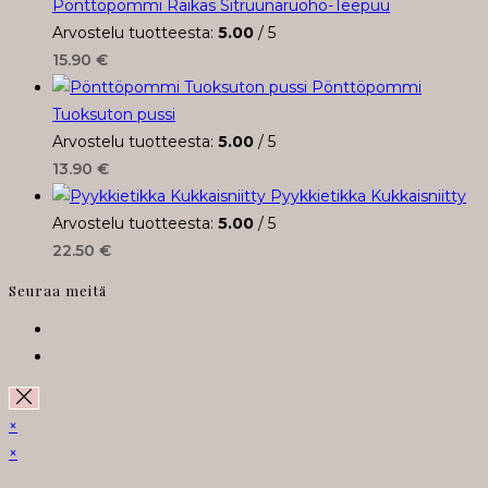
Pönttöpommi Raikas Sitruunaruoho-Teepuu
Arvostelu tuotteesta:
5.00
/ 5
15.90
€
Pönttöpommi
Tuoksuton pussi
Arvostelu tuotteesta:
5.00
/ 5
13.90
€
Pyykkietikka Kukkaisniitty
Arvostelu tuotteesta:
5.00
/ 5
22.50
€
Seuraa meitä
Opens
in
Opens
a
in
new
a
×
tab
new
×
tab