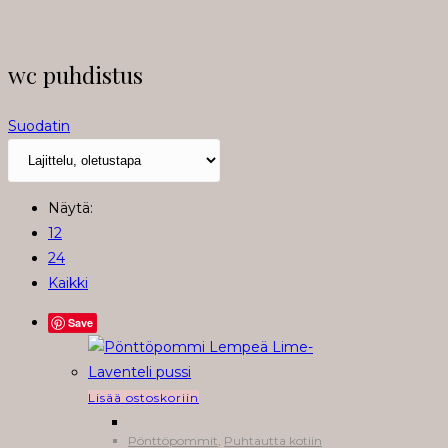
wc puhdistus
Suodatin
Näytä:
12
24
Kaikki
Save
Lisää ostoskoriin
Pönttöpommit
,
Puhtautta kotiin