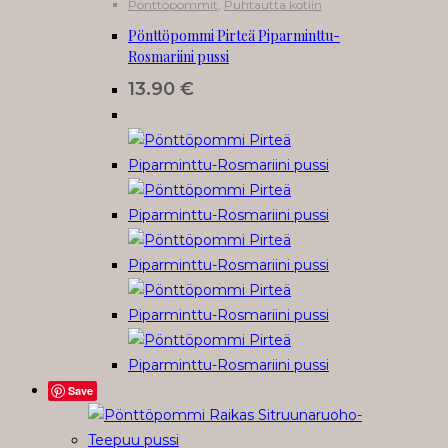
Pönttöpommit
,
Puhtautta kotiin
Pönttöpommi Pirteä Piparminttu-
Rosmariini pussi
13.90
€
Save