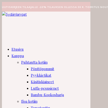
Siirry
UUTISKIRJEEN TILAAJALLE -10% TILAUKSEN OLLESSA 30 €. TOIMITUS NOU
suoraan
sisältöön
Etusivu
Kauppa
Puhtautta kotiin
Pönttöpommit
Pyykkietikat
Käsitiskiaineet
Luffa-pesusienet
Bambu-Kookosharja
Iloa kotiin
Tervatonttu