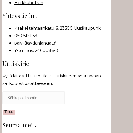
Herkkuhetkiin
Yhteystiedot
Kaakelitehtaankatu 6, 23500 Uusikaupunki
050 5121 531
paivi@sydanlangat.fi
Y-tunnus: 2460086-0
Uutiskirje
Kyllä kiitos! Haluan tilata uutiskirjeen seuraavaan
sähköpostiosoitteeseen:
Seuraa meitä