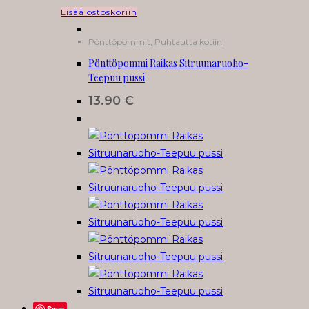
Lisää ostoskoriin
Pönttöpommit
,
Puhtautta kotiin
Pönttöpommi Raikas Sitruunaruoho-
Teepuu pussi
13.90
€
Save