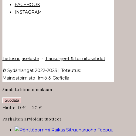
FACEBOOK
INSTAGRAM
Tietosuojaseloste
•
Tlausohjeet & toimitusehdot
© Sydänlangat 2022-2023 | Toteutus:
Mainostoimisto Ilmiö & Grafiella
Suodata hinnan mukaan
Minimihinta
Maksimihinta
Suodata
Hinta:
10 €
—
20 €
Parhaiten arvioidut tuotteet