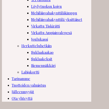
Löylytuoksu koivu
Mehiläisvahakynttiläkimppu
Mehiläisvahakynttilä yksittäiset
Virkattu Tiskirätti
Virkattu Ampiaisvalepesä
Joulukassi
Herkutteluhetkiin
Suklaakaakao
Suklaakeksit
Siemennäkkäri
Lahjakortti
Tarinamme
Tuotteiden valmistus
Jälleenmyyjät
Ota yhteyttä