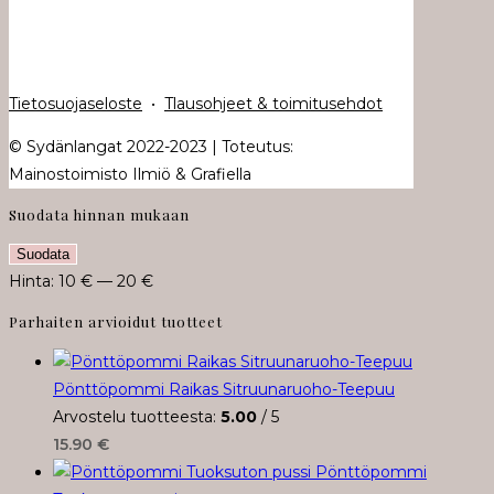
Tietosuojaseloste
•
Tlausohjeet & toimitusehdot
© Sydänlangat 2022-2023 | Toteutus:
Mainostoimisto Ilmiö & Grafiella
Suodata hinnan mukaan
Minimihinta
Maksimihinta
Suodata
Hinta:
10 €
—
20 €
Parhaiten arvioidut tuotteet
Pönttöpommi Raikas Sitruunaruoho-Teepuu
Arvostelu tuotteesta:
5.00
/ 5
15.90
€
Pönttöpommi