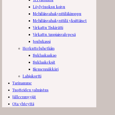
Löylytuoksu koivu
Mehiläisvahakynttiläkimppu
Mehiläisvahakynttilä yksittäiset
Virkattu Tiskirätti
Virkattu Ampiaisvalepesä
Joulukassi
Herkutteluhetkiin
Suklaakaakao
Suklaakeksit
Siemennäkkäri
Lahjakortti
Tarinamme
Tuotteiden valmistus
Jälleenmyyjät
Ota yhteyttä