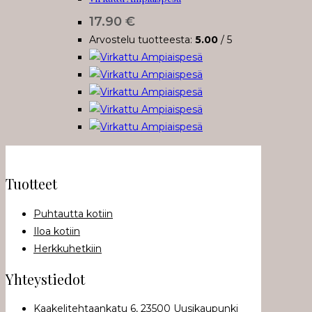
muunnelma.
17.90
€
Voit
Arvostelu tuotteesta:
5.00
/ 5
tehdä
valinnat
tuotteen
sivulla.
Tuotteet
Puhtautta kotiin
Iloa kotiin
Herkkuhetkiin
Yhteystiedot
Kaakelitehtaankatu 6, 23500 Uusikaupunki