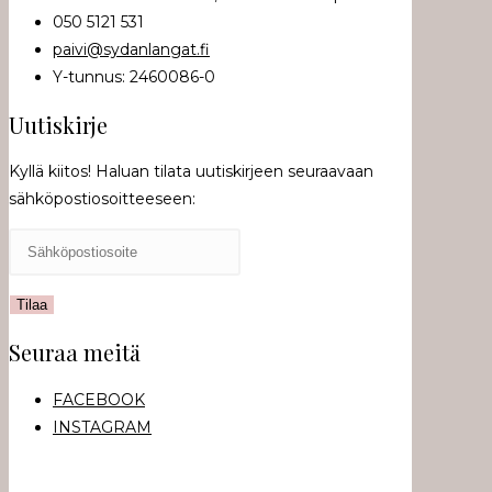
050 5121 531
paivi@sydanlangat.fi
Y-tunnus: 2460086-0
Uutiskirje
Kyllä kiitos! Haluan tilata uutiskirjeen seuraavaan
sähköpostiosoitteeseen:
Seuraa meitä
FACEBOOK
INSTAGRAM