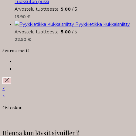
Tuoksuton pussi
Arvostelu tuotteesta:
5.00
/ 5
13.90
€
Pyykkietikka Kukkaisniitty
Arvostelu tuotteesta:
5.00
/ 5
22.50
€
Seuraa meitä
Opens
in
Opens
a
in
new
a
×
tab
new
×
tab
Ostoskori
Hienoa kun löysit sivuilleni!