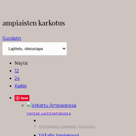
ampiaisten karkotus
Suodatin
Näytä:
12
24
Kaikki
Save
Tällä
Valitse vaihtoehdoista
tuotteella
Ampiaisten valepesät
,
Iloa kotiin
on
Virkattu Ampiaispesä
useampi