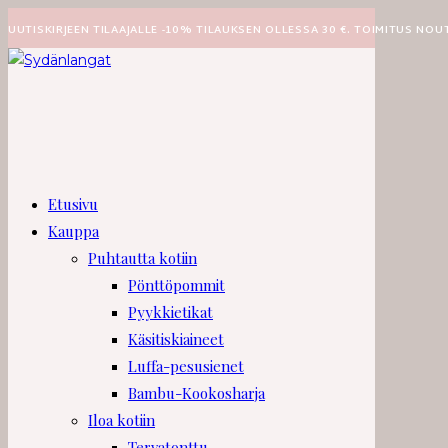
Siirry
UUTISKIRJEEN TILAAJALLE -10% TILAUKSEN OLLESSA 30 €. TOIMITUS NOU
suoraan
sisältöön
Etusivu
Kauppa
Puhtautta kotiin
Pönttöpommit
Pyykkietikat
Käsitiskiaineet
Luffa-pesusienet
Bambu-Kookosharja
Iloa kotiin
Tervatonttu