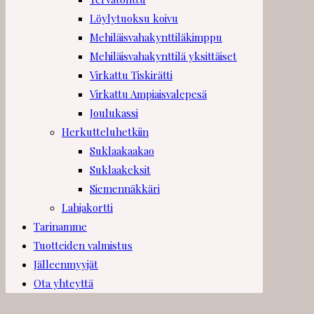
Löylytuoksu koivu
Mehiläisvahakynttiläkimppu
Mehiläisvahakynttilä yksittäiset
Virkattu Tiskirätti
Virkattu Ampiaisvalepesä
Joulukassi
Herkutteluhetkiin
Suklaakaakao
Suklaakeksit
Siemennäkkäri
Lahjakortti
Tarinamme
Tuotteiden valmistus
Jälleenmyyjät
Ota yhteyttä