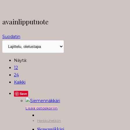
avainlipputuote
Suodatin
Näytä:
12
24
Kaikki
Save
Lisää ostoskoriin
Herkkuhetkiin
Siemennäkkäri