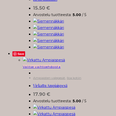
15.50
€
Arvostelu tuotteesta:
5.00
/ 5
Save
Tällä
Valitse vaihtoehdoista
tuotteella
Ampiaisten valepesät
,
Iloa kotiin
on
Virkattu Ampiaispesä
useampi
muunnelma.
17.90
€
Voit
Arvostelu tuotteesta:
5.00
/ 5
tehdä
valinnat