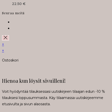
22.50
€
Seuraa meitä
Opens
in
Opens
a
in
new
a
×
tab
new
×
tab
Ostoskori
Hienoa kun löysit sivuilleni!
Voit hyödyntää tilauksessasi uutiskirjeen tilaajan edun -10 %
tilauksesi loppusummasta. Käy tilaamassa uutiskirjeemme
etusivulta ja sivun alaosasta.