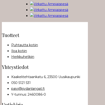
tuotteen
sivulla.
Tuotteet
Puhtautta kotiin
Iloa kotiin
Herkkuhetkiin
Yhteystiedot
Kaakelitehtaankatu 6, 23500 Uusikaupunki
050 5121 531
paivi@sydanlangat.fi
Y-tunnus: 2460086-0
Uutiskirje