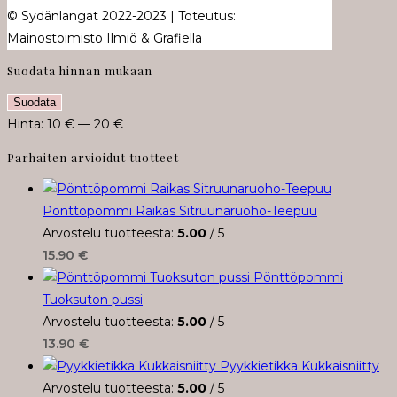
© Sydänlangat 2022-2023 | Toteutus:
Mainostoimisto Ilmiö & Grafiella
Suodata hinnan mukaan
Minimihinta
Maksimihinta
Suodata
Hinta:
10 €
—
20 €
Parhaiten arvioidut tuotteet
Pönttöpommi Raikas Sitruunaruoho-Teepuu
Arvostelu tuotteesta:
5.00
/ 5
15.90
€
Pönttöpommi
Tuoksuton pussi
Arvostelu tuotteesta:
5.00
/ 5
13.90
€
Pyykkietikka Kukkaisniitty
Arvostelu tuotteesta:
5.00
/ 5