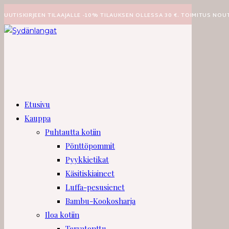
Siirry
UUTISKIRJEEN TILAAJALLE -10% TILAUKSEN OLLESSA 30 €. TOIMITUS NOU
suoraan
sisältöön
Etusivu
Kauppa
Puhtautta kotiin
Pönttöpommit
Pyykkietikat
Käsitiskiaineet
Luffa-pesusienet
Bambu-Kookosharja
Iloa kotiin
Tervatonttu